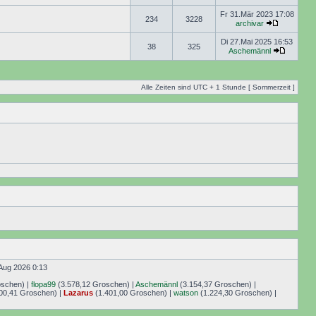
Fr 31.Mär 2023 17:08
234
3228
archivar
Di 27.Mai 2025 16:53
38
325
Aschemännl
Alle Zeiten sind UTC + 1 Stunde [ Sommerzeit ]
Aug 2026 0:13
oschen) |
flopa99
(3.578,12 Groschen) |
Aschemännl
(3.154,37 Groschen) |
00,41 Groschen) |
Lazarus
(1.401,00 Groschen) |
watson
(1.224,30 Groschen) |