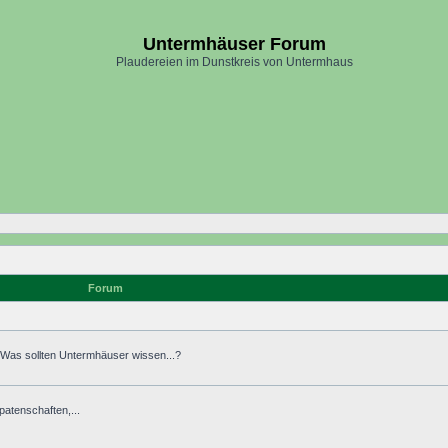
Untermhäuser Forum
Plaudereien im Dunstkreis von Untermhaus
Forum
. Was sollten Untermhäuser wissen...?
atenschaften,...