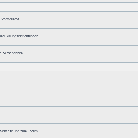
tadtteilinfos...
 und Bildungseinrichtungen,...
n, Verschenken...
.
r Webseite und zum Forum