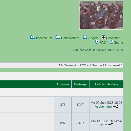
Impressum
Datenschutz
Regeln
Groschen
FAQ
Suche
Aktuelle Zeit: Do 06.Aug 2026 18:35
Alle Zeiten sind UTC + 1 Stunde [ Sommerzeit ]
Themen
Beiträge
Letzter Beitrag
Mo 02.Jun 2025 18:08
373
5997
Aschemännl
Mo 13.Jul 2026 14:54
832
7467
HaPe