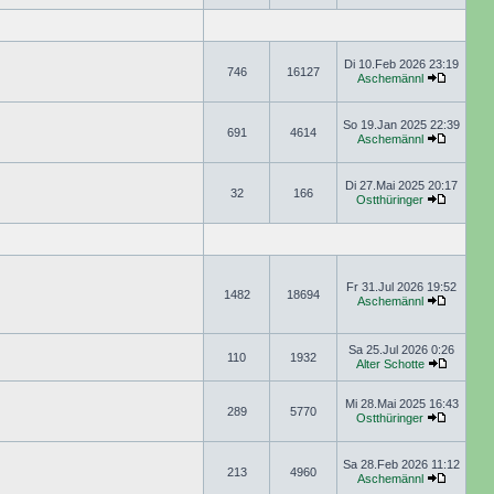
Di 10.Feb 2026 23:19
746
16127
Aschemännl
So 19.Jan 2025 22:39
691
4614
Aschemännl
Di 27.Mai 2025 20:17
32
166
Ostthüringer
Fr 31.Jul 2026 19:52
1482
18694
Aschemännl
Sa 25.Jul 2026 0:26
110
1932
Alter Schotte
Mi 28.Mai 2025 16:43
289
5770
Ostthüringer
Sa 28.Feb 2026 11:12
213
4960
Aschemännl