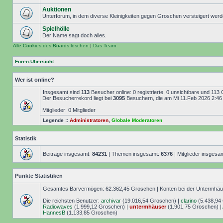
Auktionen
Unterforum, in dem diverse Kleinigkeiten gegen Groschen versteigert wer
Spielhölle
Der Name sagt doch alles.
Alle Cookies des Boards löschen
|
Das Team
Foren-Übersicht
Wer ist online?
Insgesamt sind
113
Besucher online: 0 registrierte, 0 unsichtbare und 113
Der Besucherrekord liegt bei
3095
Besuchern, die am Mi 11.Feb 2026 2:46 g
Mitglieder: 0 Mitglieder
Legende ::
Administratoren
,
Globale Moderatoren
Statistik
Beiträge insgesamt:
84231
| Themen insgesamt:
6376
| Mitglieder insgesa
Punkte Statistiken
Gesamtes Barvermögen: 62.362,45 Groschen | Konten bei der Untermhäuse
Die reichsten Benutzer:
archivar
(19.016,54 Groschen) |
clarino
(5.438,94
Radiowaves
(1.999,12 Groschen) |
untermhäuser
(1.901,75 Groschen) |
HannesB
(1.133,85 Groschen)