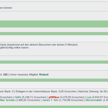
den können
 Gäste (basierend auf den aktiven Besuchern der letzten 5 Minuten)
leichzeitig online waren.
mt:
150
| Unser neuestes Mitglied:
Roland
r Bank: 0 | Einlagen in der Untermhäuser Bank: 0,00 Groschen | Nächste Ziehung: So 09.
 Groschen) |
HaPe
(5.238,71 Groschen) |
pfiffikus
(4.275,83 Groschen) |
Lea
(3.633,97 Gr
Alter Schotte
(1.805,81 Groschen) |
James T. Kirk
(1.733,88 Groschen) |
Börsenmakler
(1.5