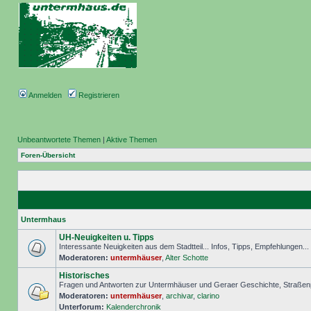
Anmelden
Registrieren
Unbeantwortete Themen
|
Aktive Themen
Foren-Übersicht
Untermhaus
UH-Neuigkeiten u. Tipps
Interessante Neuigkeiten aus dem Stadtteil... Infos, Tipps, Empfehlungen..
Moderatoren:
untermhäuser
,
Alter Schotte
Historisches
Fragen und Antworten zur Untermhäuser und Geraer Geschichte, Straßenp
Moderatoren:
untermhäuser
,
archivar
,
clarino
Unterforum:
Kalenderchronik