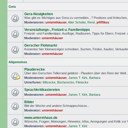
Gera
Gera-Neuigkeiten
Was gibt es Wichtiges aus Gera zu vermelden...? Positives und Kritisches, S
Moderatoren:
untermhäuser
,
Alter Schotte
,
René
,
pfiffikus
Veranstaltungs-, Freizeit u. Familientipps
Freizeit- und Familientipps: Ausflüge, Radtouren, Tipps für Eltern, Freizeit-
Moderator:
untermhäuser
Gerscher Flohmarkt
Kostenlos hier Kleinanzeigen schreiben. Suchen, Finden, Kaufen, Verkaufe
Moderator:
untermhäuser
Allgemeines
Plauderecke
Über den Gerschen Tellerrand geblickt - Plaudern über den Rest der Welt..
Moderatoren:
untermhäuser
,
James T. Kirk
,
Barbara
Unterforen:
Witzecke
,
Bücherecke
,
Filmecke
Sprachkritikastereien
Moderatoren:
untermhäuser
,
James T. Kirk
,
Barbara
Bilder
Bild der Woche und andere Schnappschüsse...
Moderator:
untermhäuser
www.untermhaus.de
Wünsche, Fragen, Meinungen, Hinweise, Infos, Anregungen und Kritik zu
Moderatoren:
untermhäuser
,
James T. Kirk