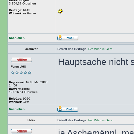
Barvermögen:
3.154,37 Groschen
Beiträge:
6445
Wohnort:
zu Hause
Nach oben
archivar
Betreff des Beitrags:
Re: Villen in Gera
Hauptsache nicht st
Foren-UHU
Registriert:
Mi 05.Mär 2003
14:56
Barvermögen:
19.016,54 Groschen
Beiträge:
9020
Wohnort:
Gera
Nach oben
HaPe
Betreff des Beitrags:
Re: Villen in Gera
ja Aschemännl, man 