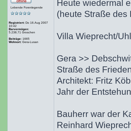
Heute wiedermal ei
Lebende Forenlegende
(heute Straße des 
Registriert:
Do 16.Aug 2007
10:42
Barvermögen:
5.238,71 Groschen
Villa Wieprecht/U
Beiträge:
1665
Wohnort:
Gera-Lusan
Gera >> Debschwi
Straße des Friede
Architekt: Fritz Köb
Jahr der Entstehu
Bauherr war der Ka
Reinhard Wieprecht