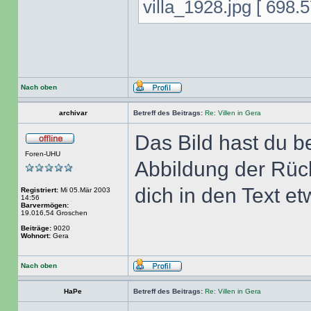
villa_1928.jpg [ 698.
Nach oben
archivar
Betreff des Beitrags:
Re: Villen in Gera
Das Bild hast du b
Foren-UHU
Abbildung der Rück
dich in den Text e
Registriert:
Mi 05.Mär 2003
14:56
Barvermögen:
19.016,54 Groschen
Beiträge:
9020
Wohnort:
Gera
Nach oben
HaPe
Betreff des Beitrags:
Re: Villen in Gera