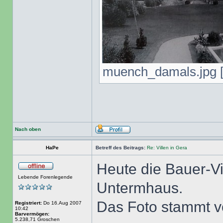
muench_damals.jpg [ 
Nach oben
HaPe
Betreff des Beitrags:
Re: Villen in Gera
Heute die Bauer-Vil
Lebende Forenlegende
Untermhaus.
Das Foto stammt v
Registriert:
Do 16.Aug 2007
10:42
Barvermögen:
5.238,71 Groschen