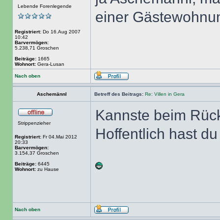
Lebende Forenlegende
einer Gästewohnun
Registriert:
Do 16.Aug 2007
10:42
Barvermögen:
5.238,71 Groschen
Beiträge:
1665
Wohnort:
Gera-Lusan
Nach oben
Aschemännl
Betreff des Beitrags:
Re: Villen in Gera
Kannste beim Rück
Strippenzieher
Hoffentlich hast d
Registriert:
Fr 04.Mai 2012
20:33
Barvermögen:
3.154,37 Groschen
Beiträge:
6445
Wohnort:
zu Hause
Nach oben