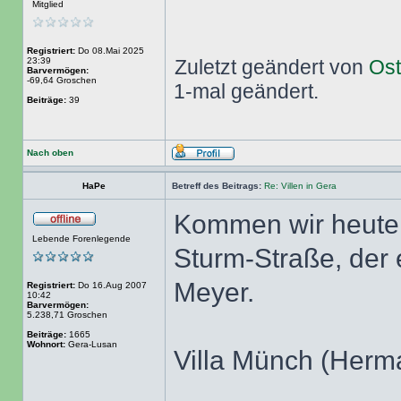
Mitglied
Registriert:
Do 08.Mai 2025
23:39
Zuletzt geändert von
Ost
Barvermögen:
-69,64 Groschen
1-mal geändert.
Beiträge:
39
Nach oben
HaPe
Betreff des Beitrags:
Re: Villen in Gera
Kommen wir heute z
Lebende Forenlegende
Sturm-Straße, der 
Meyer.
Registriert:
Do 16.Aug 2007
10:42
Barvermögen:
5.238,71 Groschen
Beiträge:
1665
Wohnort:
Gera-Lusan
Villa Münch (Herm