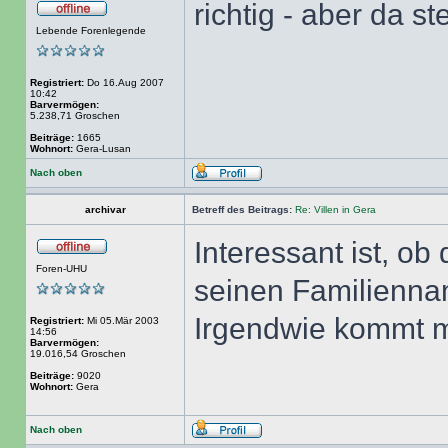
richtig - aber da s
Lebende Forenlegende
Registriert:
Do 16.Aug 2007
10:42
Barvermögen:
5.238,71 Groschen
Beiträge:
1665
Wohnort:
Gera-Lusan
Nach oben
archivar
Betreff des Beitrags:
Re: Villen in Gera
Interessant ist, ob
Foren-UHU
seinen Familienn
Irgendwie kommt mi
Registriert:
Mi 05.Mär 2003
14:56
Barvermögen:
19.016,54 Groschen
Beiträge:
9020
Wohnort:
Gera
Nach oben