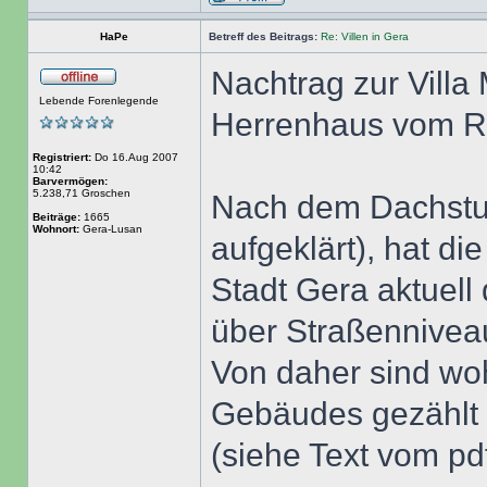
HaPe
Betreff des Beitrags:
Re: Villen in Gera
Nachtrag zur Villa
Lebende Forenlegende
Herrenhaus vom Rit
Registriert:
Do 16.Aug 2007
10:42
Barvermögen:
5.238,71 Groschen
Nach dem Dachstuh
Beiträge:
1665
Wohnort:
Gera-Lusan
aufgeklärt), hat die
Stadt Gera aktuell
über Straßennivea
Von daher sind woh
Gebäudes gezählt
(siehe Text vom pd