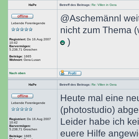
HaPe
Betreff des Beitrags:
Re: Villen in Gera
@Aschemännl weite
Lebende Forenlegende
nicht zum Thema (
)
Registriert:
Do 16.Aug 2007
10:42
Barvermögen:
5.238,71 Groschen
Beiträge:
1665
Wohnort:
Gera-Lusan
Nach oben
HaPe
Betreff des Beitrags:
Re: Villen in Gera
Heute mal eine neue
Lebende Forenlegende
(photostudio) abge
Leider habe ich ke
Registriert:
Do 16.Aug 2007
10:42
Barvermögen:
5.238,71 Groschen
euere Hilfe angew
Beiträge:
1665