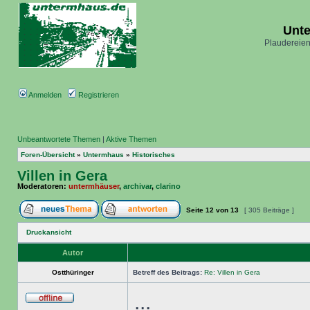
Unt
Plaudereien
Anmelden
Registrieren
Unbeantwortete Themen
|
Aktive Themen
Foren-Übersicht
»
Untermhaus
»
Historisches
Villen in Gera
Moderatoren:
untermhäuser
,
archivar
,
clarino
Seite
12
von
13
[ 305 Beiträge ]
Druckansicht
Autor
Ostthüringer
Betreff des Beitrags:
Re: Villen in Gera
...