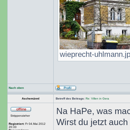
wieprecht-uhlmann.jpg
Nach oben
Aschemännl
Betreff des Beitrags:
Re: Villen in Gera
Na HaPe, was mach
Strippenzieher
Wirst du jetzt auch
Registriert:
Fr 04.Mai 2012
20:33