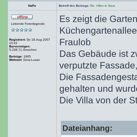
HaPe
Betreff des Beitrags:
Re: Villen in Gera
Es zeigt die Garten
Lebende Forenlegende
Küchengartenallee 
Fraulob
Registriert:
Do 16.Aug 2007
10:42
Barvermögen:
5.238,71 Groschen
Das Gebäude ist z
Beiträge:
1665
Wohnort:
Gera-Lusan
verputzte Fassade,
Die Fassadengestal
gehalten und wurde
Die Villa von der S
Dateianhang: