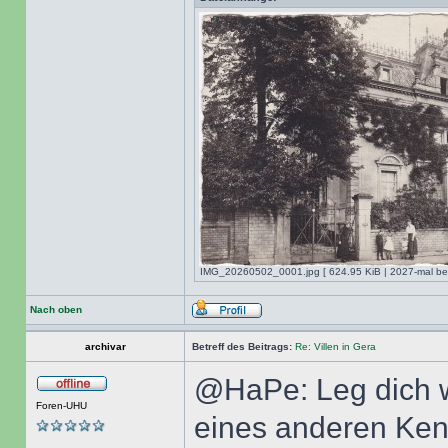
IMG_20260502_0001.jpg [ 624.95 KiB | 2027-mal bet
Nach oben
archivar
Betreff des Beitrags:
Re: Villen in Gera
@HaPe: Leg dich wi
Foren-UHU
eines anderen Kenn