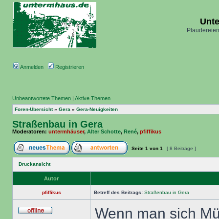
Unt
Plaudereien
Anmelden
Registrieren
Unbeantwortete Themen
|
Aktive Themen
Foren-Übersicht
»
Gera
»
Gera-Neuigkeiten
Straßenbau in Gera
Moderatoren:
untermhäuser
,
Alter Schotte
,
René
,
pfiffikus
Seite
1
von
1
[ 8 Beiträge ]
Druckansicht
Autor
pfiffikus
Betreff des Beitrags:
Straßenbau in Gera
Wenn man sich Müh