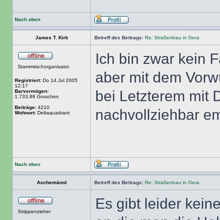
Nach oben
James T. Kirk
Betreff des Beitrags:
Re: Straßenbau in Gera
Ich bin zwar kein 
Stammtischorganisator
aber mit dem Vorw
Registriert:
Do 14.Jul 2005
12:17
bei Letzterem mit
Barvermögen:
1.733,88 Groschen
Beiträge:
4210
nachvollziehbar e
Wohnort:
Deltaquadrant
Nach oben
Aschemännl
Betreff des Beitrags:
Re: Straßenbau in Gera
Es gibt leider kein
Strippenzieher