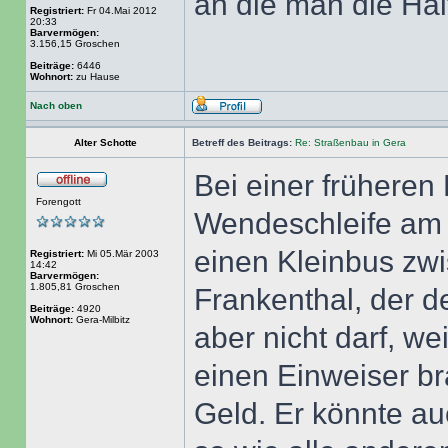
an die man die Hal
Registriert:
Fr 04.Mai 2012
20:33
Barvermögen:
3.156,15 Groschen
Beiträge:
6446
Wohnort:
zu Hause
Nach oben
Alter Schotte
Betreff des Beitrags:
Re: Straßenbau in Gera
Bei einer früheren
Forengott
Wendeschleife am R
einen Kleinbus zw
Registriert:
Mi 05.Mär 2003
14:42
Barvermögen:
1.805,81 Groschen
Frankenthal, der 
Beiträge:
4920
Wohnort:
Gera-Milbitz
aber nicht darf, w
einen Einweiser br
Geld. Er könnte a