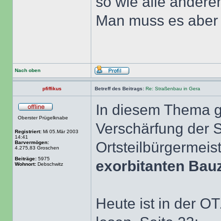
so wie alle anderen
Man muss es aber 
Nach oben
pfiffikus
Betreff des Beitrags:
Re: Straßenbau in Gera
In diesem Thema g
Oberster Prügelknabe
Verschärfung der 
Registriert:
Mi 05.Mär 2003
14:41
Ortsteilbürgermeis
Barvermögen:
4.275,83 Groschen
Beiträge:
5975
exorbitanten Bau
Wohnort:
Debschwitz
Heute ist in der O