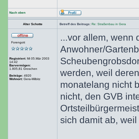
Nach oben
Alter Schotte
Betreff des Beitrags:
Re: Straßenbau in Gera
...vor allem, wenn 
Forengott
Anwohner/Gartenbe
Scheubengrobsdorf
Registriert:
Mi 05.Mär 2003
14:42
Barvermögen:
1.805,81 Groschen
werden, weil dere
Beiträge:
4920
Wohnort:
Gera-Milbitz
monatelang nicht b
nicht, den GVB inte
Ortsteilbürgermeist
sich damit ab, wei