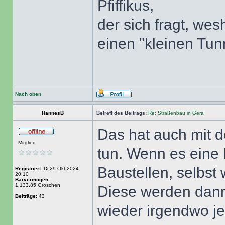
Pfiffikus,
der sich fragt, we
einen "kleinen Tu
Nach oben
HannesB
Betreff des Beitrags:
Re: Straßenbau in Gera
Das hat auch mit d
Mitglied
tun. Wenn es eine 
Baustellen, selbst 
Registriert:
Di 29.Okt 2024
20:10
Barvermögen:
1.133,85 Groschen
Diese werden dann 
Beiträge:
43
wieder irgendwo j