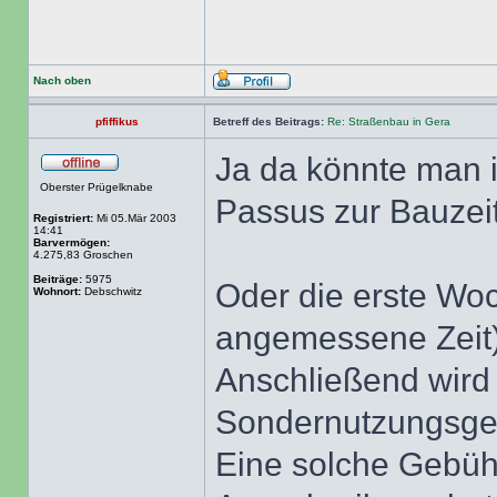
Nach oben
pfiffikus
Betreff des Beitrags:
Re: Straßenbau in Gera
Ja da könnte man 
Oberster Prügelknabe
Passus zur Bauzeit
Registriert:
Mi 05.Mär 2003
14:41
Barvermögen:
4.275,83 Groschen
Beiträge:
5975
Oder die erste Wo
Wohnort:
Debschwitz
angemessene Zeit) 
Anschließend wird 
Sondernutzungsge
Eine solche Gebühr