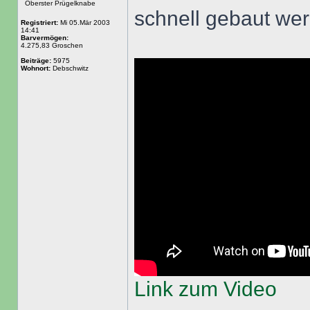
Oberster Prügelknabe
schnell gebaut we
Registriert:
Mi 05.Mär 2003
14:41
Barvermögen:
4.275,83 Groschen
Beiträge:
5975
Wohnort:
Debschwitz
Link zum Video