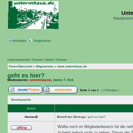
Unt
Plaudereien
Anmelden
Registrieren
Unbeantwortete Themen
|
Aktive Themen
Foren-Übersicht
»
Allgemeines
»
www.untermhaus.de
geht es hier?
Moderatoren:
untermhäuser
,
James T. Kirk
Seite
1
von
1
[ 3 Beiträge ]
Druckansicht
Autor
HannesB
Betreff des Beitrags:
geht es hier?
Wollte mich im Mitgliederbereich für die n
Scheint jedoch nicht zu gehen. Darum der T