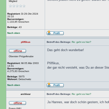
Mitglied
Registriert:
Di 29.Okt 2024
20:10
Barvermögen:
1.133,85 Groschen
Beiträge:
43
Nach oben
pfiffikus
Betreff des Beitrags:
Re: geht es hier?
Das geht doch wunderbar!
Oberster Prügelknabe
Pfiffikus,
Registriert:
Mi 05.Mär 2003
14:41
der gar nicht versteht, was Du an dieser S
Barvermögen:
4.275,83 Groschen
Beiträge:
5975
Wohnort:
Debschwitz
Nach oben
archivar
Betreff des Beitrags:
Re: geht es hier?
Ja Hannes, war doch schön gestern, ich hof
Foren-UHU