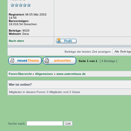
Registriert:
Mi 05.Mär 2003
14:56
Barvermögen:
19.016,54 Groschen
Beiträge:
9020
Wohnort:
Gera
Nach oben
Beiträge der letzten Zeit anzeigen:
Seite
1
von
1
[ 3 Beiträge ]
Foren-Übersicht
»
Allgemeines
»
www.untermhaus.de
Wer ist online?
Mitglieder in diesem Forum: 0 Mitglieder und 2 Gäste
Suche nach: