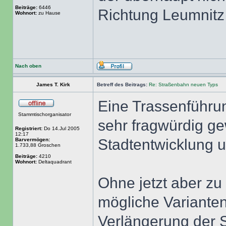
Beiträge:
6446
Richtung Leumnitz 
Wohnort:
zu Hause
Nach oben
James T. Kirk
Betreff des Beitrags:
Re: Straßenbahn neuen Typs
Eine Trassenführu
Stammtischorganisator
sehr fragwürdig g
Registriert:
Do 14.Jul 2005
12:17
Stadtentwicklung 
Barvermögen:
1.733,88 Groschen
Beiträge:
4210
Wohnort:
Deltaquadrant
Ohne jetzt aber zu
mögliche Variante
Verlängerung der S