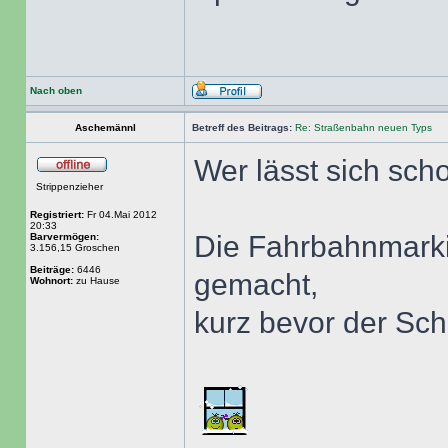
Nach oben
Aschemännl
Betreff des Beitrags:
Re: Straßenbahn neuen Typs
Wer lässt sich sc
Strippenzieher
Registriert:
Fr 04.Mai 2012
20:33
Die Fahrbahnmarki
Barvermögen:
3.156,15 Groschen
Beiträge:
6446
gemacht,
Wohnort:
zu Hause
kurz bevor der Sc