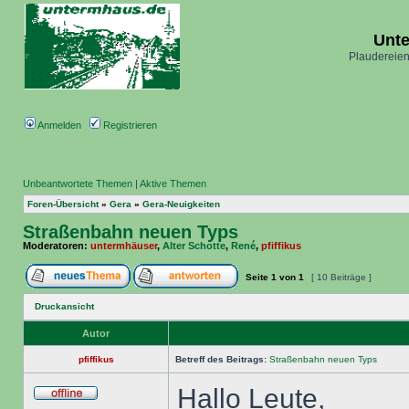
Unt
Plaudereien
Anmelden
Registrieren
Unbeantwortete Themen
|
Aktive Themen
Foren-Übersicht
»
Gera
»
Gera-Neuigkeiten
Straßenbahn neuen Typs
Moderatoren:
untermhäuser
,
Alter Schotte
,
René
,
pfiffikus
Seite
1
von
1
[ 10 Beiträge ]
Druckansicht
Autor
pfiffikus
Betreff des Beitrags:
Straßenbahn neuen Typs
Hallo Leute,