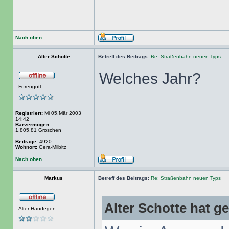
Nach oben
Alter Schotte
Betreff des Beitrags:
Re: Straßenbahn neuen Typs
Welches Jahr?
Forengott
Registriert:
Mi 05.Mär 2003
14:42
Barvermögen:
1.805,81 Groschen
Beiträge:
4920
Wohnort:
Gera-Milbitz
Nach oben
Markus
Betreff des Beitrags:
Re: Straßenbahn neuen Typs
Alter Schotte hat g
Alter Haudegen