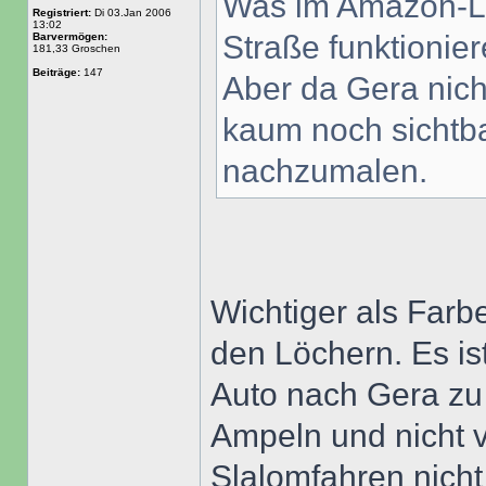
Was im Amazon-Lag
Registriert:
Di 03.Jan 2006
13:02
Straße funktionier
Barvermögen:
181,33 Groschen
Beiträge:
147
Aber da Gera nicht
kaum noch sichtb
nachzumalen.
Wichtiger als Farb
den Löchern. Es is
Auto nach Gera zu
Ampeln und nicht 
Slalomfahren nicht