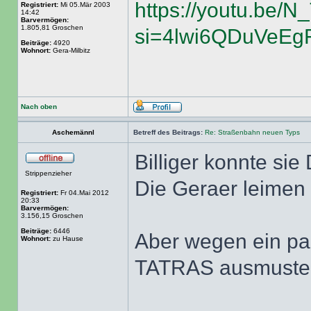
https://youtu.be
Registriert:
Mi 05.Mär 2003
14:42
Barvermögen:
1.805,81 Groschen
si=4lwi6QDuVeEg
Beiträge:
4920
Wohnort:
Gera-Milbitz
Nach oben
Aschemännl
Betreff des Beitrags:
Re: Straßenbahn neuen Typs
Billiger konnte sie
Strippenzieher
Die Geraer leimen
Registriert:
Fr 04.Mai 2012
20:33
Barvermögen:
3.156,15 Groschen
Beiträge:
6446
Aber wegen ein pa
Wohnort:
zu Hause
TATRAS ausmuster