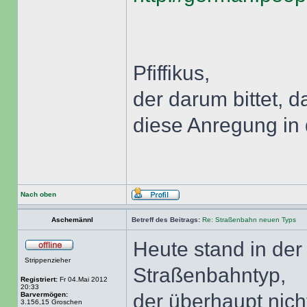
Pfiffikus,
der darum bittet,
diese Anregung in 
Nach oben
Aschemännl
Betreff des Beitrags:
Re: Straßenbahn neuen Typs
Heute stand in der
Strippenzieher
Straßenbahntyp,
Registriert:
Fr 04.Mai 2012
20:33
der überhaupt nich
Barvermögen:
3.156,15 Groschen