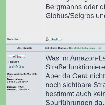
Bergmanns oder dir
Globus/Selgros und
Nach oben
Alter Schotte
Betreff des Beitrags:
Re: Straßenbahn neuen Typs
Was im Amazon-Lage
Forengott
Straße funktioniere
Aber da Gera nicht 
Registriert:
Mi 05.Mär 2003
14:42
Barvermögen:
1.805,81 Groschen
noch sichtbare St
Beiträge:
4920
Wohnort:
Gera-Milbitz
bestimmt auch kei
Spurführungen da.