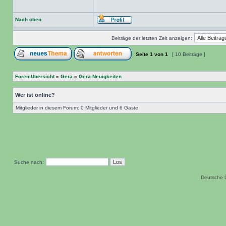
Nach oben
Beiträge der letzten Zeit anzeigen:
Seite
1
von
1
[ 10 Beiträge ]
Foren-Übersicht
»
Gera
»
Gera-Neuigkeiten
Wer ist online?
Mitglieder in diesem Forum: 0 Mitglieder und 6 Gäste
Suche nach:
Deutsche 