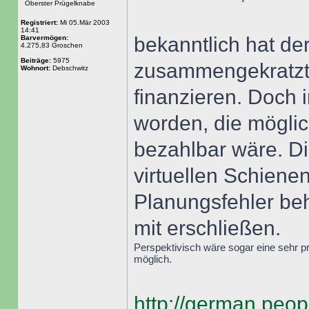
Oberster Prügelknabe
Registriert:
Mi 05.Mär 2003
14:41
bekanntlich hat de
Barvermögen:
4.275,83 Groschen
Beiträge:
5975
zusammengekratzt,
Wohnort:
Debschwitz
finanzieren. Doch i
worden, die mögli
bezahlbar wäre. D
virtuellen Schiene
Planungsfehler be
mit erschließen.
Perspektivisch wäre sogar eine sehr 
möglich.
http://german.peop