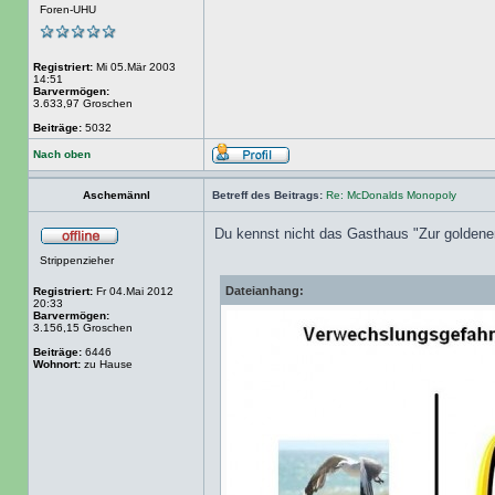
Foren-UHU
Registriert:
Mi 05.Mär 2003
14:51
Barvermögen:
3.633,97 Groschen
Beiträge:
5032
Nach oben
Aschemännl
Betreff des Beitrags:
Re: McDonalds Monopoly
Du kennst nicht das Gasthaus "Zur golde
Strippenzieher
Dateianhang:
Registriert:
Fr 04.Mai 2012
20:33
Barvermögen:
3.156,15 Groschen
Beiträge:
6446
Wohnort:
zu Hause