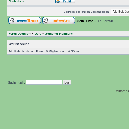
Nach oben
Beiträge der letzten Zeit anzeigen:
Seite
1
von
1
[ 5 Beiträge ]
Foren-Übersicht
»
Gera
»
Gerscher Flohmarkt
Wer ist online?
Mitglieder in diesem Forum: 0 Mitglieder und 0 Gäste
Suche nach:
Deutsche 