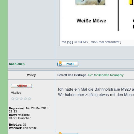
md.jpg [ 31.64 KiB | 7956-mal betrachtet ]
Nach oben
Volley
Betreff des Beitrags:
Re: McDonalds Monopoly
Ich hätte ein Mal die Bahnhofstraße M920
Mitglied
Wir haben eher zufällig etwas mit den Mono
Registriert:
Mo 20.Mai 2013
23:33
Barvermögen:
94,91 Groschen
Beiträge:
36
Wohnort:
Thieschitz