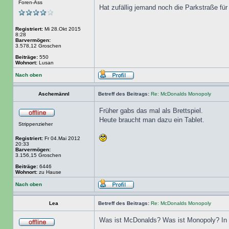
Foren-Ass
Hat zufällig jemand noch die Parkstraße fü
Registriert:
Mi 28.Okt 2015
8:28
Barvermögen:
3.578,12 Groschen
Beiträge:
550
Wohnort:
Lusan
Nach oben
Aschemännl
Betreff des Beitrags:
Re: McDonalds Monopoly
Früher gabs das mal als Brettspiel.
Heute braucht man dazu ein Tablet.
Strippenzieher
Registriert:
Fr 04.Mai 2012
20:33
Barvermögen:
3.156,15 Groschen
Beiträge:
6446
Wohnort:
zu Hause
Nach oben
Lea
Betreff des Beitrags:
Re: McDonalds Monopoly
Was ist McDonalds? Was ist Monopoly? In 