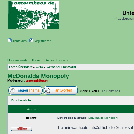
Unt
Plaudereien
Anmelden
Registrieren
Unbeantwortete Themen
|
Aktive Themen
Foren-Übersicht
»
Gera
»
Gerscher Flohmarkt
McDonalds Monopoly
Moderator:
untermhäuser
Seite
1
von
1
[ 5 Beiträge ]
Druckansicht
Autor
flopa99
Betreff des Beitrags:
McDonalds Monopoly
Bei mir war heute tatsächlich die Schlossall