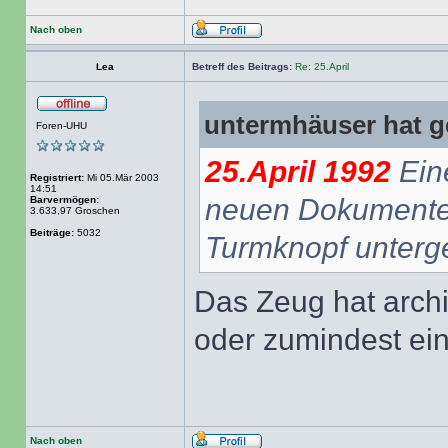
Nach oben
Lea
Betreff des Beitrags:
Re: 25.April
untermhäuser hat g
Foren-UHU
25.April 1992
Eine
Registriert:
Mi 05.Mär 2003
14:51
neuen Dokumenten
Barvermögen:
3.633,97 Groschen
Beiträge:
5032
Turmknopf unterge
Das Zeug hat archi
oder zumindest ei
Nach oben