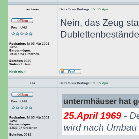
archivar
Betreff des Beitrags:
Re: 25.April
Nein, das Zeug st
Foren-UHU
Dublettenbestände
Registriert:
Mi 05.Mär 2003
14:56
Barvermögen:
19.016,54 Groschen
Beiträge:
9020
Wohnort:
Gera
Nach oben
Lea
Betreff des Beitrags:
Re: 25.April
untermhäuser hat g
Foren-UHU
25.April 1969
- D
Registriert:
Mi 05.Mär 2003
14:51
wird nach Umbau u
Barvermögen:
3.633,97 Groschen
Beiträge:
5032