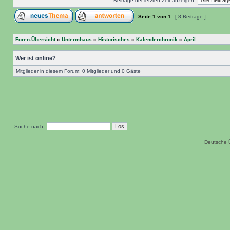
Beiträge der letzten Zeit anzeigen:
Seite
1
von
1
[ 8 Beiträge ]
Foren-Übersicht
»
Untermhaus
»
Historisches
»
Kalenderchronik
»
April
Wer ist online?
Mitglieder in diesem Forum: 0 Mitglieder und 0 Gäste
Suche nach:
Deutsche 