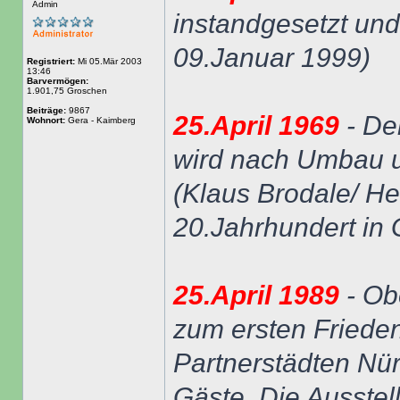
Admin
instandgesetzt und
09.Januar 1999)
Registriert:
Mi 05.Mär 2003
13:46
Barvermögen:
1.901,75 Groschen
Beiträge:
9867
25.April 1969
- De
Wohnort:
Gera - Kaimberg
wird nach Umbau un
(Klaus Brodale/ H
20.Jahrhundert in 
25.April 1989
- Ob
zum ersten Friede
Partnerstädten Nü
Gäste. Die Ausstel