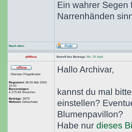
Ein wahrer Segen 
Narrenhänden sinnl
Nach oben
pfiffikus
Betreff des Beitrags:
Re: 25.April
Hallo Archivar,
Oberster Prügelknabe
Registriert:
Mi 05.Mär 2003
14:41
kannst du mal bit
Barvermögen:
4.275,83 Groschen
Beiträge:
5975
einstellen? Eventu
Wohnort:
Debschwitz
Blumenpavillon?
Habe nur
dieses Bi