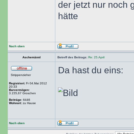
der jetzt nur noch
hätte
Nach oben
Aschemännl
Betreff des Beitrags:
Re: 25.April
Da hast du eins:
Strippenzieher
Registriert:
Fr 04.Mai 2012
20:33
Barvermögen:
3.155,67 Groschen
Beiträge:
6446
Wohnort:
zu Hause
Nach oben