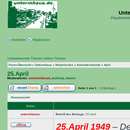
Unt
Plaudereien
Anmelden
Registrieren
Unbeantwortete Themen
|
Aktive Themen
Foren-Übersicht
»
Untermhaus
»
Historisches
»
Kalenderchronik
»
April
25.April
Moderatoren:
untermhäuser
,
archivar
,
clarino
Seite
1
von
1
[ 8 Beiträge ]
Druckansicht
Autor
untermhäuser
Betreff des Beitrags:
25.April
25.April 1949
– De