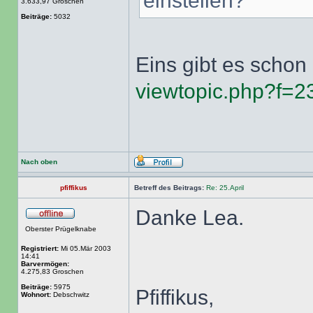
einstellen?
3.633,97 Groschen
Beiträge:
5032
Eins gibt es schon 
viewtopic.php?f=
Nach oben
pfiffikus
Betreff des Beitrags:
Re: 25.April
Danke Lea.
Oberster Prügelknabe
Registriert:
Mi 05.Mär 2003
14:41
Barvermögen:
4.275,83 Groschen
Beiträge:
5975
Pfiffikus,
Wohnort:
Debschwitz