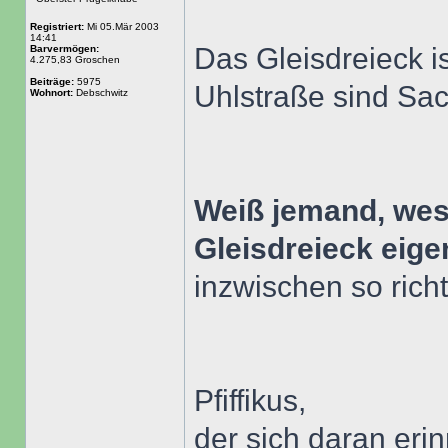
Registriert:
Mi 05.Mär 2003
14:41
Das Gleisdreieck i
Barvermögen:
4.275,83 Groschen
Beiträge:
5975
Uhlstraße sind Sa
Wohnort:
Debschwitz
Weiß jemand, we
Gleisdreieck eige
inzwischen so rich
Pfiffikus,
der sich daran eri