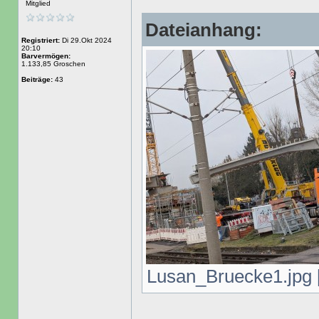
Mitglied
Dateianhang:
Registriert:
Di 29.Okt 2024
20:10
Barvermögen:
1.133,85 Groschen
Beiträge:
43
Lusan_Bruecke1.jpg [