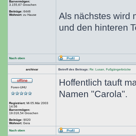
Barvermögen:
3.155,67 Groschen
Beiträge:
6446
Als nächstes wird
Wohnort:
zu Hause
und den hinteren T
Nach oben
archivar
Betreff des Beitrags:
Re: Lusan, Fußgängerbrücke
Hoffentlich tauft 
Foren-UHU
Namen "Carola".
Registriert:
Mi 05.Mär 2003
14:56
Barvermögen:
19.016,54 Groschen
Beiträge:
9020
Wohnort:
Gera
Nach oben