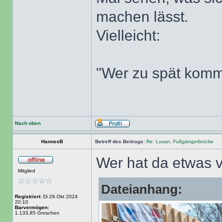
machen lässt.
Vielleicht:
"Wer zu spät kommt
Nach oben
HannesB
Betreff des Beitrags:
Re: Lusan, Fußgängerbrücke
Wer hat da etwas 
Mitglied
Dateianhang:
Registriert:
Di 29.Okt 2024
20:10
Barvermögen:
1.133,85 Groschen