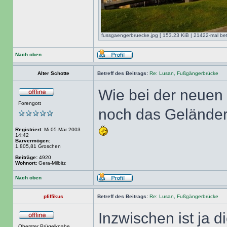
fussgaengerbruecke.jpg [ 153.23 KiB | 21422-mal bet
Nach oben
Alter Schotte
Betreff des Beitrags:
Re: Lusan, Fußgängerbrücke
Wie bei der neuen 
Forengott
noch das Geländer.
Registriert:
Mi 05.Mär 2003
14:42
Barvermögen:
1.805,81 Groschen
Beiträge:
4920
Wohnort:
Gera-Milbitz
Nach oben
pfiffikus
Betreff des Beitrags:
Re: Lusan, Fußgängerbrücke
Inzwischen ist ja di
Oberster Prügelknabe