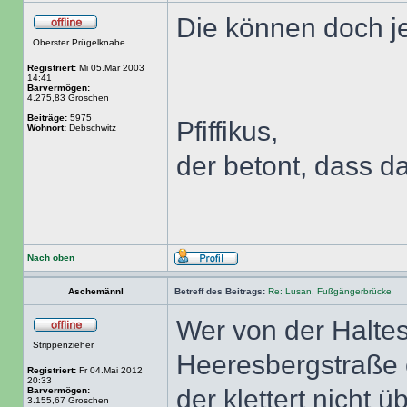
Die können doch je
Oberster Prügelknabe
Registriert:
Mi 05.Mär 2003
14:41
Barvermögen:
4.275,83 Groschen
Beiträge:
5975
Pfiffikus,
Wohnort:
Debschwitz
der betont, dass da
Nach oben
Aschemännl
Betreff des Beitrags:
Re: Lusan, Fußgängerbrücke
Wer von der Haltes
Strippenzieher
Heeresbergstraße o
Registriert:
Fr 04.Mai 2012
20:33
der klettert nicht ü
Barvermögen:
3.155,67 Groschen