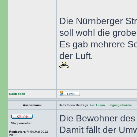
Die Nürnberger Str
soll wohl die grobe 
Es gab mehrere Sc
der Luft.
Nach oben
Aschemännl
Betreff des Beitrags:
Re: Lusan, Fußgängerbrücke
Die Bewohner des 
Strippenzieher
Damit fällt der Um
Registriert:
Fr 04.Mai 2012
20:33