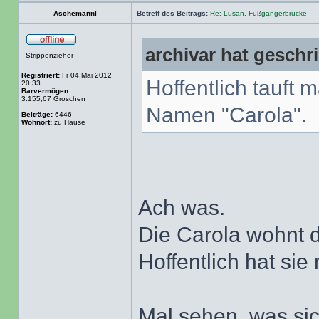
Aschemännl
Betreff des Beitrags:
Re: Lusan, Fußgängerbrücke
archivar hat geschr
Strippenzieher
Registriert:
Fr 04.Mai 2012
Hoffentlich tauft 
20:33
Barvermögen:
3.155,67 Groschen
Namen "Carola".
Beiträge:
6446
Wohnort:
zu Hause
Ach was.
Die Carola wohnt 
Hoffentlich hat sie
Mal sehen, was sic