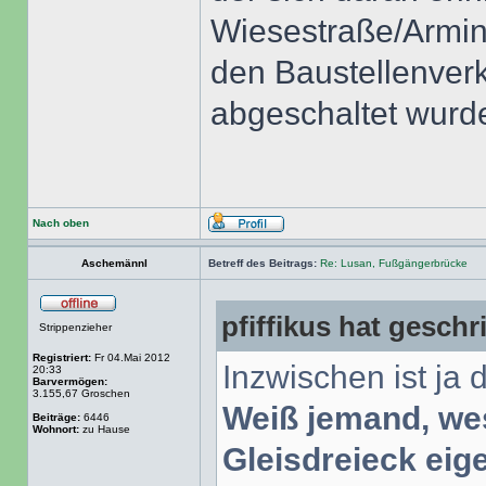
Wiesestraße/Armini
den Baustellenverk
abgeschaltet wurd
Nach oben
Aschemännl
Betreff des Beitrags:
Re: Lusan, Fußgängerbrücke
pfiffikus hat geschr
Strippenzieher
Registriert:
Fr 04.Mai 2012
Inzwischen ist ja d
20:33
Barvermögen:
3.155,67 Groschen
Weiß jemand, we
Beiträge:
6446
Wohnort:
zu Hause
Gleisdreieck eige