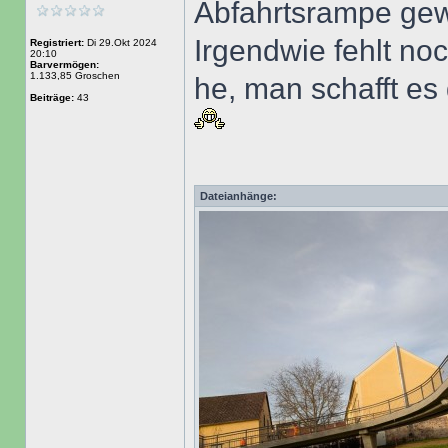
Abfahrtsrampe gewa
Irgendwie fehlt no
Registriert:
Di 29.Okt 2024
20:10
Barvermögen:
1.133,85 Groschen
he, man schafft es
Beiträge:
43
Dateianhänge: