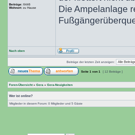
Beiträge:
6446
Die Ampelanlage r
Wohnort:
zu Hause
Fußgängerüberquer
Nach oben
Beiträge der letzten Zeit anzeigen:
Seite
1
von
1
[ 12 Beiträge ]
Foren-Übersicht
»
Gera
»
Gera-Neuigkeiten
Wer ist online?
Mitglieder in diesem Forum: 0 Mitglieder und 5 Gäste