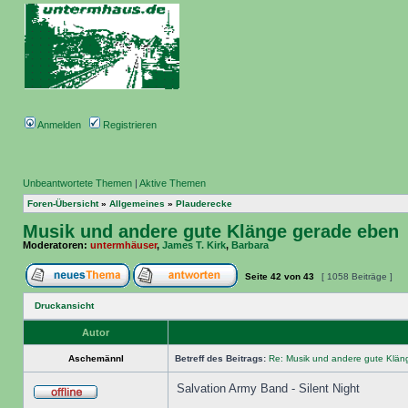
Anmelden
Registrieren
Unbeantwortete Themen
|
Aktive Themen
Foren-Übersicht
»
Allgemeines
»
Plauderecke
Musik und andere gute Klänge gerade eben
Moderatoren:
untermhäuser
,
James T. Kirk
,
Barbara
Seite
42
von
43
[ 1058 Beiträge ]
Druckansicht
Autor
Aschemännl
Betreff des Beitrags:
Re: Musik und andere gute Klä
Salvation Army Band - Silent Night