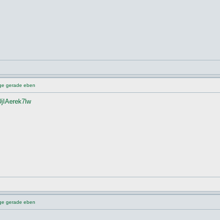
nge gerade eben
jIAerek7lw
nge gerade eben