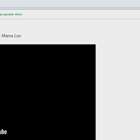
nge gerade eben
 - Mama Loo