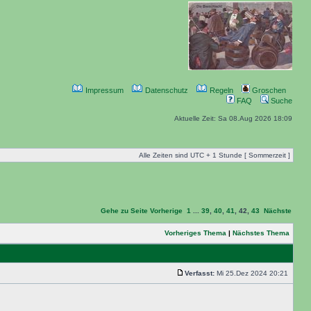
Impressum
Datenschutz
Regeln
Groschen
FAQ
Suche
Aktuelle Zeit: Sa 08.Aug 2026 18:09
Alle Zeiten sind UTC + 1 Stunde [ Sommerzeit ]
Gehe zu Seite
Vorherige
1
...
39
,
40
,
41
,
42
,
43
Nächste
Vorheriges Thema
|
Nächstes Thema
Verfasst:
Mi 25.Dez 2024 20:21