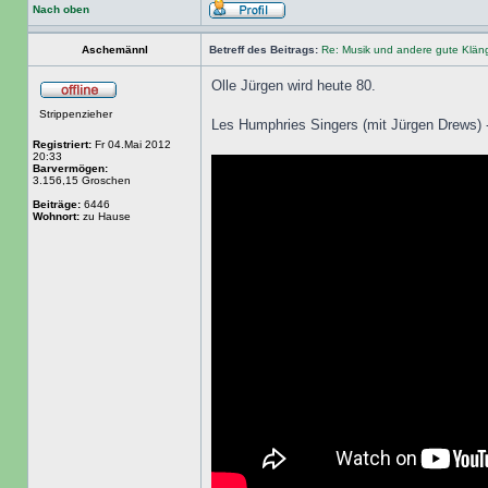
Nach oben
Aschemännl
Betreff des Beitrags:
Re: Musik und andere gute Klä
Olle Jürgen wird heute 80.
Strippenzieher
Les Humphries Singers (mit Jürgen Drews)
Registriert:
Fr 04.Mai 2012
20:33
Barvermögen:
3.156,15 Groschen
Beiträge:
6446
Wohnort:
zu Hause