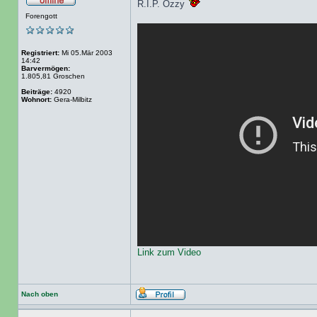
R.I.P. Ozzy
Forengott
Registriert:
Mi 05.Mär 2003
14:42
Barvermögen:
1.805,81 Groschen
Beiträge:
4920
Wohnort:
Gera-Milbitz
Link zum Video
Nach oben