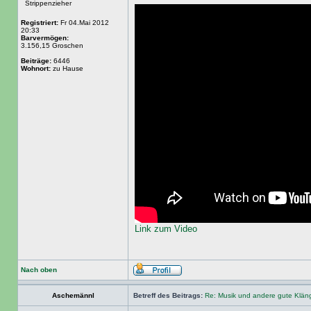
Strippenzieher
Registriert:
Fr 04.Mai 2012
20:33
Barvermögen:
3.156,15 Groschen
Beiträge:
6446
Wohnort:
zu Hause
Link zum Video
Nach oben
Aschemännl
Betreff des Beitrags:
Re: Musik und andere gute Klä