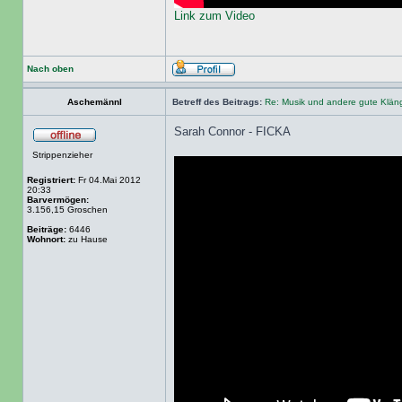
Link zum Video
Nach oben
Aschemännl
Betreff des Beitrags:
Re: Musik und andere gute Klä
Sarah Connor - FICKA
Strippenzieher
Registriert:
Fr 04.Mai 2012
20:33
Barvermögen:
3.156,15 Groschen
Beiträge:
6446
Wohnort:
zu Hause