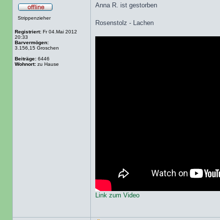
Anna R. ist gestorben
Strippenzieher
Rosenstolz - Lachen
Registriert:
Fr 04.Mai 2012
20:33
Barvermögen:
3.156,15 Groschen
Beiträge:
6446
Wohnort:
zu Hause
Link zum Video