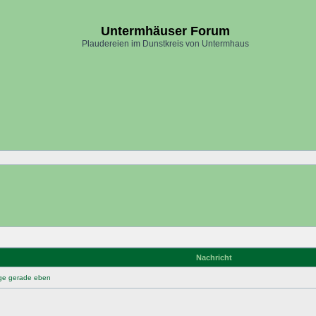
Untermhäuser Forum
Plaudereien im Dunstkreis von Untermhaus
Nachricht
nge gerade eben