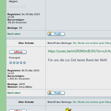
Mitglied
Registriert:
Do 08.Mai 2025
23:39
Barvermögen:
-69,64 Groschen
Beiträge:
39
Nach oben
Alter Schotte
Betreff des Beitrags:
Re: Musik und andere gute Klä
https://youtu.be/mGR2M2mBJXU?si=oJi-hU
Forengott
Für uns die zur Zeit beste Band der Welt!
Registriert:
Mi 05.Mär 2003
14:42
Barvermögen:
1.805,81 Groschen
Beiträge:
4920
Wohnort:
Gera-Milbitz
Nach oben
Alter Schotte
Betreff des Beitrags:
Re: Musik und andere gute Klä