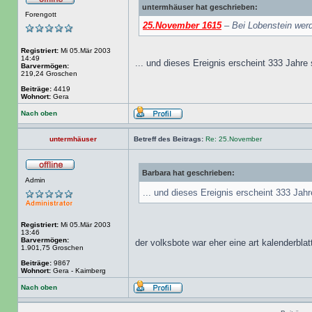
untermhäuser hat geschrieben:
Forengott
25.November 1615
– Bei Lobenstein wer
Registriert:
Mi 05.Mär 2003
14:49
... und dieses Ereignis erscheint 333 Jahre 
Barvermögen:
219,24 Groschen
Beiträge:
4419
Wohnort:
Gera
Nach oben
untermhäuser
Betreff des Beitrags:
Re: 25.November
Barbara hat geschrieben:
Admin
... und dieses Ereignis erscheint 333 Jahr
Registriert:
Mi 05.Mär 2003
13:46
Barvermögen:
der volksbote war eher eine art kalenderblatt
1.901,75 Groschen
Beiträge:
9867
Wohnort:
Gera - Kaimberg
Nach oben