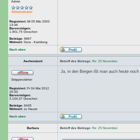
Admin
Registriert:
Mi 05.Mär 2003
13:46
Barvermögen:
1.901,75 Groschen
Beiträge:
9867
Wohnort:
Gera - Kaimberg
Nach oben
Aschemännl
Betreff des Beitrags:
Re: 25.November
Ja, in den Bergen ißt man auch heute noch
Strippenzieher
Registriert:
Fr 04.Mai 2012
20:33
Barvermögen:
3.154,37 Groschen
Beiträge:
6445
Wohnort:
zu Hause
Nach oben
Barbara
Betreff des Beitrags:
Re: 25.November