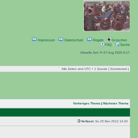
Impressum
Datenschutz
Regeln
Groschen
FAQ
Suche
Aktuelle Zeit: Fr 07.Aug 2026 6:17
Alle Zeiten sind UTC + 1 Stunde [ Sommerzeit ]
Vorheriges Thema
|
Nächstes Thema
Verfasst:
So 25.Nov 2012 14:42