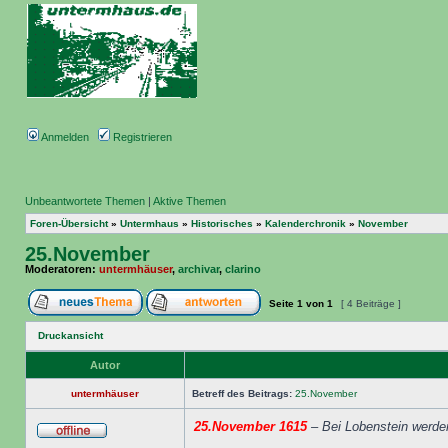
Anmelden
Registrieren
Unbeantwortete Themen
|
Aktive Themen
Foren-Übersicht
»
Untermhaus
»
Historisches
»
Kalenderchronik
»
November
25.November
Moderatoren:
untermhäuser
,
archivar
,
clarino
Seite
1
von
1
[ 4 Beiträge ]
Druckansicht
Autor
untermhäuser
Betreff des Beitrags:
25.November
25.November 1615
– Bei Lobenstein werde