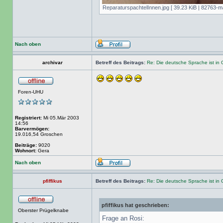
ReparaturspachtelInnen.jpg [ 39.23 KiB | 82763-ma
Nach oben
archivar
Betreff des Beitrags:
Re: Die deutsche Sprache ist in 
Foren-UHU
Registriert:
Mi 05.Mär 2003
14:56
Barvermögen:
19.016,54 Groschen
Beiträge:
9020
Wohnort:
Gera
Nach oben
pfiffikus
Betreff des Beitrags:
Re: Die deutsche Sprache ist in 
pfiffikus hat geschrieben:
Oberster Prügelknabe
Frage an Rosi: