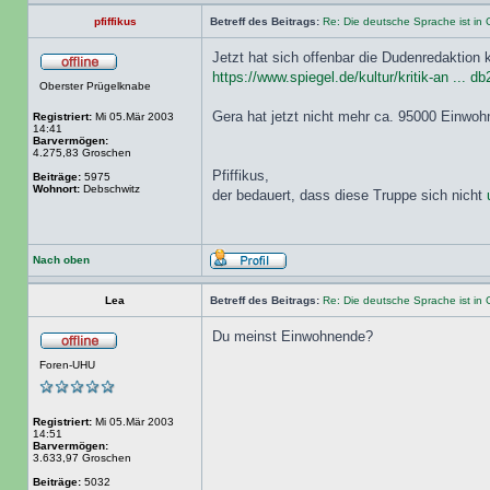
pfiffikus
Betreff des Beitrags:
Re: Die deutsche Sprache ist in 
Jetzt hat sich offenbar die Dudenredaktion 
https://www.spiegel.de/kultur/kritik-an ... d
Oberster Prügelknabe
Gera hat jetzt nicht mehr ca. 95000 Einwoh
Registriert:
Mi 05.Mär 2003
14:41
Barvermögen:
4.275,83 Groschen
Pfiffikus,
Beiträge:
5975
Wohnort:
Debschwitz
der bedauert, dass diese Truppe sich nicht
Nach oben
Lea
Betreff des Beitrags:
Re: Die deutsche Sprache ist in 
Du meinst Einwohnende?
Foren-UHU
Registriert:
Mi 05.Mär 2003
14:51
Barvermögen:
3.633,97 Groschen
Beiträge:
5032