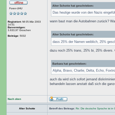
Alter Schotte hat geschrieben:
Foren-UHU
Das heutige wurde von den Nazis eingefüh
wann baut man die Autobahnen zurück? Wan
Registriert:
Mi 05.Mär 2003
14:51
Barvermögen:
3.633,97 Groschen
Alter Schotte hat geschrieben:
Beiträge:
5032
dass 25% der Namen weiblich, 25% gesc
dazu noch 25% trans, 25% bi, 25% divers. 
Barbara hat geschrieben:
Alpha, Bravo, Charlie, Delta, Echo, Foxtrot
auch da wird sich sofort jemand diskriminier
behandeln lassen anstatt daß sich die gan
Nach oben
Alter Schotte
Betreff des Beitrags:
Re: Die deutsche Sprache ist in 