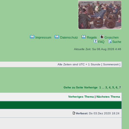
Impressum
Datenschutz
Regeln
Groschen
FAQ
Suche
Aktuelle Zeit: Sa 08.Aug 2026 4:46
Alle Zeiten sind UTC + 1 Stunde [ Sommerzeit ]
Gehe zu Seite
Vorherige
1
...
3
,
4
,
5
,
6
,
7
Vorheriges Thema
|
Nächstes Thema
Verfasst:
Do 03.Dez 2020 18:24