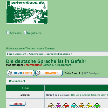
Anmelden
Registrieren
Unbeantwortete Themen
|
Aktive Themen
Foren-Übersicht
»
Allgemeines
»
Sprachkritikastereien
Die deutsche Sprache ist in Gefahr
Moderatoren:
untermhäuser
,
James T. Kirk
,
Barbara
Seite
7
von
7
[ 167 Beiträge ]
Druckansicht
Autor
archivar
Betreff des Beitrags:
Re: Die deutsche Sprache ist in 