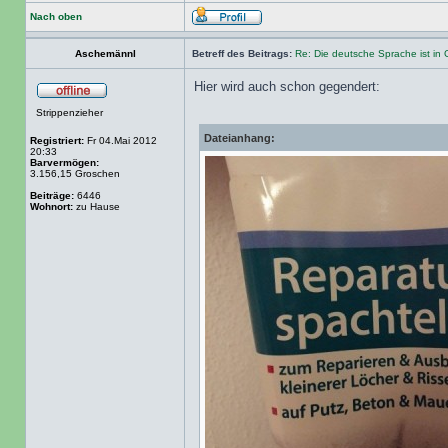
Nach oben
Aschemännl
Betreff des Beitrags:
Re: Die deutsche Sprache ist in 
Hier wird auch schon gegendert:
Strippenzieher
Dateianhang:
Registriert:
Fr 04.Mai 2012
20:33
Barvermögen:
3.156,15 Groschen
Beiträge:
6446
Wohnort:
zu Hause