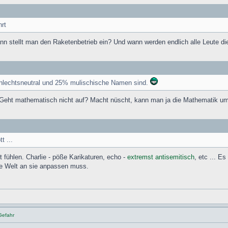
rt
n stellt man den Raketenbetrieb ein? Und wann werden endlich alle Leute d
hlechtsneutral und 25% mulischische Namen sind.
Geht mathematisch nicht auf? Macht nüscht, kann man ja die Mathematik umd
t ...
t fühlen. Charlie - pöße Karikaturen, echo -
extremst antisemitisch
, etc ... E
ze Welt an sie anpassen muss.
Gefahr