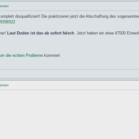
Gefahr
komplett disqualifiziert! Die praktizieren jetzt die Abschaffung des sogenann
b2f258322
ner!
Laut Duden ist das ab sofort falsch
. Jetzt haben wir etwa 47500 Einwo
um die echten Probleme
kümmert
Gefahr