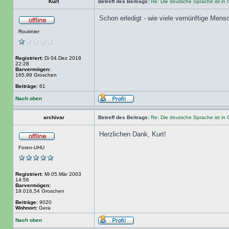
Kurt
Betreff des Beitrags:
Re: Die deutsche Sprache ist in 
Schon erledigt - wie viele vernünftige Mens
Routinier
Registriert:
Di 04.Dez 2018
22:28
Barvermögen:
165,99 Groschen
Beiträge:
61
Nach oben
archivar
Betreff des Beitrags:
Re: Die deutsche Sprache ist in 
Herzlichen Dank, Kurt!
Foren-UHU
Registriert:
Mi 05.Mär 2003
14:56
Barvermögen:
19.016,54 Groschen
Beiträge:
9020
Wohnort:
Gera
Nach oben