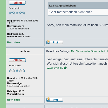
Lea hat geschrieben:
Forengott
Geht mathematisch nicht auf?
Registriert:
Mi 05.Mär 2003
14:42
Sorry, hab mein Mathikstudium nach 3 Sil
Barvermögen:
1.805,81 Groschen
Beiträge:
4920
Wohnort:
Gera-Milbitz
Nach oben
archivar
Betreff des Beitrags:
Re: Die deutsche Sprache ist in 
Seit einiger Zeit läuft eine Unterschrifte
Wer sich dieser Unterschriftenaktion anschl
Foren-UHU
www.vds-ev.de
Registriert:
Mi 05.Mär 2003
14:56
Barvermögen:
19.016,54 Groschen
Beiträge:
9020
Wohnort:
Gera
Nach oben