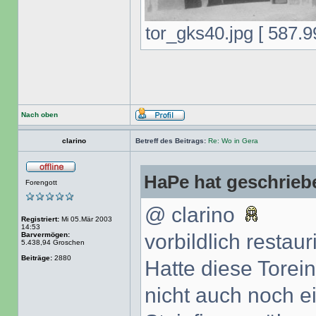
tor_gks40.jpg [ 587.9
Nach oben
clarino
Betreff des Beitrags:
Re: Wo in Gera
HaPe hat geschrieb
Forengott
@ clarino
Registriert:
Mi 05.Mär 2003
14:53
vorbildlich restaur
Barvermögen:
5.438,94 Groschen
Beiträge:
2880
Hatte diese Torein
nicht auch noch e