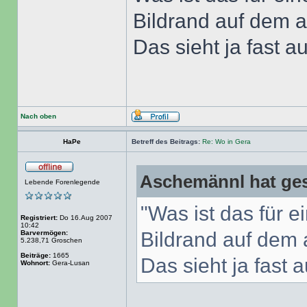
Bildrand auf dem a
Das sieht ja fast a
Nach oben
HaPe
Betreff des Beitrags:
Re: Wo in Gera
Aschemännl hat ges
Lebende Forenlegende
"Was ist das für e
Registriert:
Do 16.Aug 2007
10:42
Bildrand auf dem 
Barvermögen:
5.238,71 Groschen
Beiträge:
1665
Das sieht ja fast 
Wohnort:
Gera-Lusan