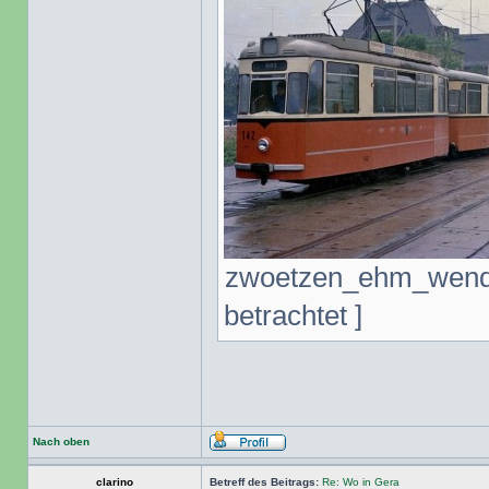
zwoetzen_ehm_wende7
betrachtet ]
Nach oben
clarino
Betreff des Beitrags:
Re: Wo in Gera