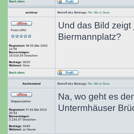
Nach oben
archivar
Betreff des Beitrags:
Re: Wo in Gera
Und das Bild zeigt 
Foren-UHU
Biermannplatz?
Registriert:
Mi 05.Mär 2003
14:56
Barvermögen:
19.016,54 Groschen
Beiträge:
9020
Wohnort:
Gera
Nach oben
Aschemännl
Betreff des Beitrags:
Re: Wo in Gera
Na, wo geht es den
Strippenzieher
Untermhäuser Brü
Registriert:
Fr 04.Mai 2012
20:33
Barvermögen:
3.154,37 Groschen
Beiträge:
6445
Wohnort:
zu Hause