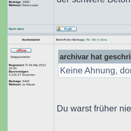
Beiträge:
1665
Wohnort:
Gera-Lusan
Nach oben
Aschemännl
Betreff des Beitrags:
Re: Wo in Gera
archivar hat geschr
Strippenzieher
Registriert:
Fr 04.Mai 2012
Keine Ahnung, dor
20:33
Barvermögen:
3.154,37 Groschen
Beiträge:
6445
Wohnort:
zu Hause
Du warst früher ni