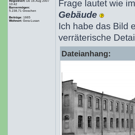
Frage lautet wie 
Registriert:
Do 16.Aug 2007
10:42
Barvermögen:
5.238,71 Groschen
Gebäude
Beiträge:
1665
Wohnort:
Gera-Lusan
Ich habe das Bild 
verräterische Detai
Dateianhang: