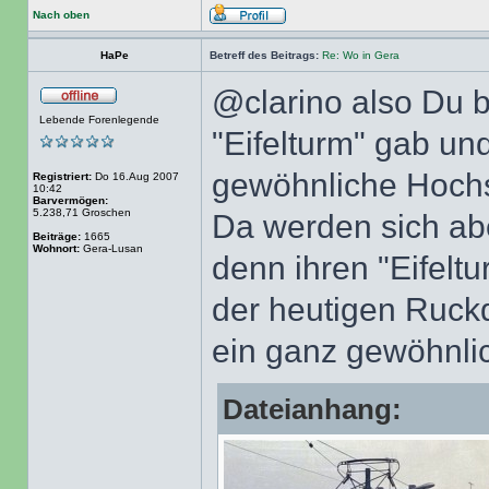
Nach oben
HaPe
Betreff des Beitrags:
Re: Wo in Gera
@clarino also Du 
Lebende Forenlegende
"Eifelturm" gab un
gewöhnliche Hoch
Registriert:
Do 16.Aug 2007
10:42
Barvermögen:
5.238,71 Groschen
Da werden sich abe
Beiträge:
1665
Wohnort:
Gera-Lusan
denn ihren "Eifelt
der heutigen Ruck
ein ganz gewöhnl
Dateianhang: