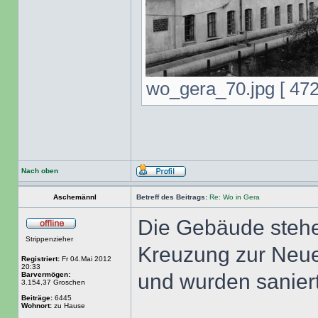
wo_gera_70.jpg [ 472
Nach oben
Aschemännl
Betreff des Beitrags:
Re: Wo in Gera
Die Gebäude stehen
Strippenzieher
Kreuzung zur Neu
Registriert:
Fr 04.Mai 2012
20:33
und wurden saniert
Barvermögen:
3.154,37 Groschen
Beiträge:
6445
Wohnort:
zu Hause