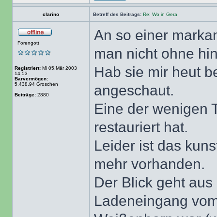
clarino
Betreff des Beitrags:
Re: Wo in Gera
An so einer markan
Forengott
man nicht ohne hi
Hab sie mir heut 
Registriert:
Mi 05.Mär 2003
14:53
Barvermögen:
5.438,94 Groschen
angeschaut.
Beiträge:
2880
Eine der wenigen T
restauriert hat.
Leider ist das kuns
mehr vorhanden.
Der Blick geht aus
Ladeneingang vom