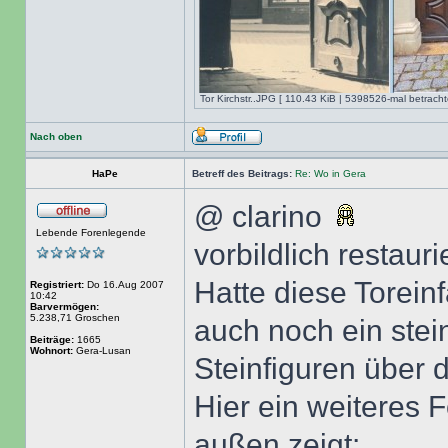
Tor Kirchstr..JPG [ 110.43 KiB | 5398526-mal betracht
Nach oben
HaPe
Betreff des Beitrags:
Re: Wo in Gera
@ clarino
Lebende Forenlegende
vorbildlich restauri
Hatte diese Toreinf
Registriert:
Do 16.Aug 2007
10:42
Barvermögen:
5.238,71 Groschen
auch noch ein stei
Beiträge:
1665
Wohnort:
Gera-Lusan
Steinfiguren über
Hier ein weiteres 
außen zeigt: