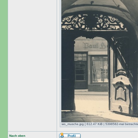
wo_musche.jpg [ 612.47 KiB | 5398582-mal betrachte
Nach oben