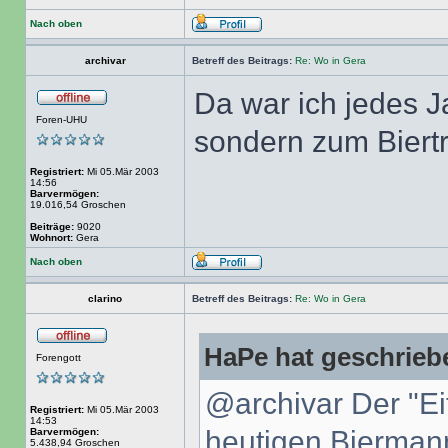
Nach oben
archivar
Betreff des Beitrags:
Re: Wo in Gera
Da war ich jedes J
Foren-UHU
sondern zum Biertr
Registriert:
Mi 05.Mär 2003
14:56
Barvermögen:
19.016,54 Groschen
Beiträge:
9020
Wohnort:
Gera
Nach oben
clarino
Betreff des Beitrags:
Re: Wo in Gera
HaPe hat geschrieb
Forengott
@archivar Der "E
Registriert:
Mi 05.Mär 2003
14:53
heutigen Bierman
Barvermögen:
5.438,94 Groschen