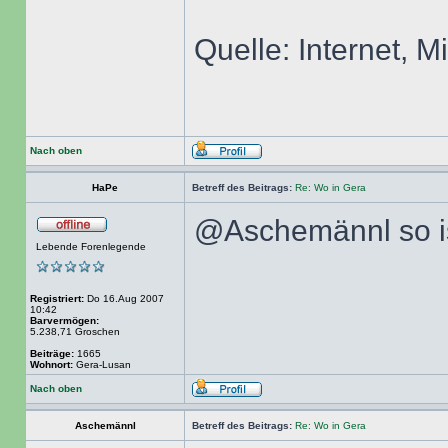
Quelle: Internet, M
Nach oben
HaPe
Betreff des Beitrags:
Re: Wo in Gera
@Aschemännl so i
Lebende Forenlegende
Registriert:
Do 16.Aug 2007
10:42
Barvermögen:
5.238,71 Groschen
Beiträge:
1665
Wohnort:
Gera-Lusan
Nach oben
Aschemännl
Betreff des Beitrags:
Re: Wo in Gera