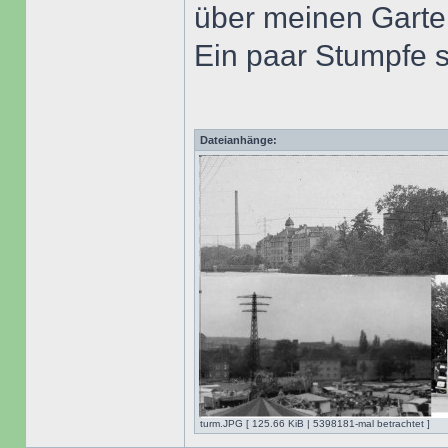
über meinen Garten
Ein paar Stumpfe s
Dateianhänge:
turm.JPG [ 125.66 KiB | 5398181-mal betrachtet ]