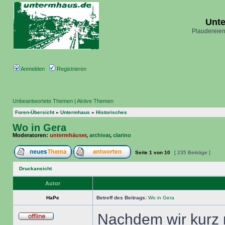
Unt
Plaudereien
Anmelden
Registrieren
Unbeantwortete Themen
|
Aktive Themen
Foren-Übersicht
»
Untermhaus
»
Historisches
Wo in Gera
Moderatoren:
untermhäuser
,
archivar
,
clarino
Seite
1
von
10
[ 235 Beiträge ]
Druckansicht
Autor
HaPe
Betreff des Beitrags:
Wo in Gera
Nachdem wir kurz 