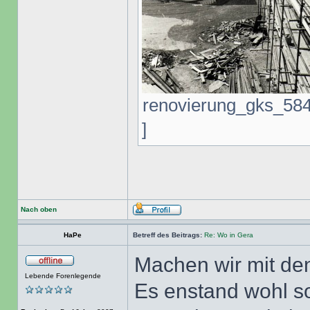
renovierung_gks_584.
]
Nach oben
HaPe
Betreff des Beitrags:
Re: Wo in Gera
Machen wir mit den
Lebende Forenlegende
Es enstand wohl so