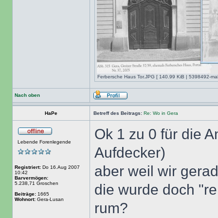
Ferbersche Haus Tor.JPG [ 140.99 KiB | 5398492-mal 
Nach oben
HaPe
Betreff des Beitrags:
Re: Wo in Gera
Ok 1 zu 0 für die A
Lebende Forenlegende
Aufdecker)
aber weil wir gera
Registriert:
Do 16.Aug 2007
10:42
Barvermögen:
5.238,71 Groschen
die wurde doch "re
Beiträge:
1665
Wohnort:
Gera-Lusan
rum?