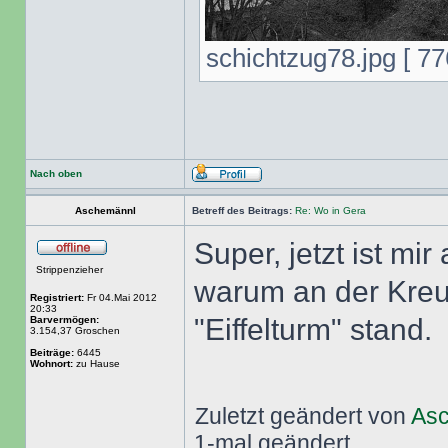
schichtzug78.jpg [ 77
Nach oben
Aschemännl
Betreff des Beitrags:
Re: Wo in Gera
Super, jetzt ist mir
Strippenzieher
warum an der Kreu
Registriert:
Fr 04.Mai 2012
20:33
"Eiffelturm" stand.
Barvermögen:
3.154,37 Groschen
Beiträge:
6445
Wohnort:
zu Hause
Zuletzt geändert von
As
1-mal geändert.