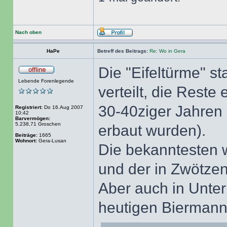
Nach oben
HaPe
Betreff des Beitrags:
Re: Wo in Gera
Die "Eifeltürme" s
Lebende Forenlegende
verteilt, die Rest
30-40ziger Jahren 
Registriert:
Do 16.Aug 2007
10:42
Barvermögen:
5.238,71 Groschen
erbaut wurden).
Beiträge:
1665
Wohnort:
Gera-Lusan
Die bekanntesten w
und der in Zwötzen
Aber auch in Unter
heutigen Biermann