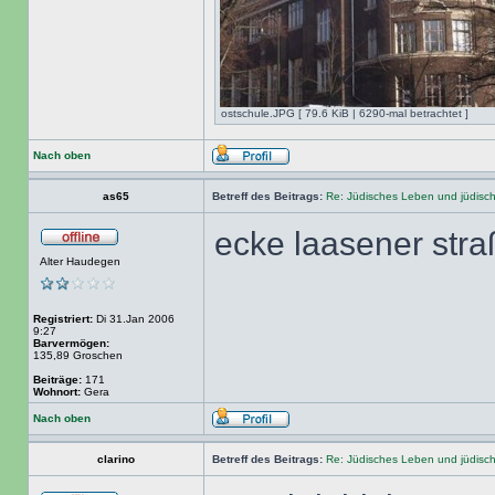
ostschule.JPG [ 79.6 KiB | 6290-mal betrachtet ]
Nach oben
as65
Betreff des Beitrags:
Re: Jüdisches Leben und jüdisc
ecke laasener straß
Alter Haudegen
Registriert:
Di 31.Jan 2006
9:27
Barvermögen:
135,89 Groschen
Beiträge:
171
Wohnort:
Gera
Nach oben
clarino
Betreff des Beitrags:
Re: Jüdisches Leben und jüdisc