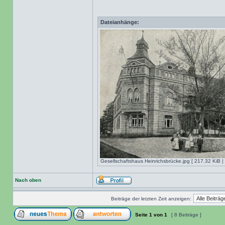
Dateianhänge:
Gesellschaftshaus Heinrichsbrücke.jpg [ 217.32 KiB |
Nach oben
Beiträge der letzten Zeit anzeigen:
Seite
1
von
1
[ 8 Beiträge ]