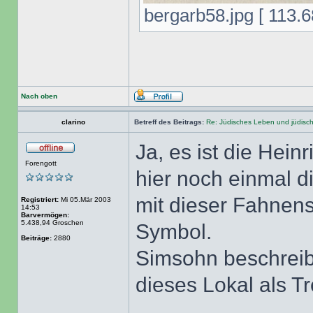
bergarb58.jpg [ 113.6
Nach oben
clarino
Betreff des Beitrags:
Re: Jüdisches Leben und jüdisc
Ja, es ist die Hei
Forengott
hier noch einmal d
mit dieser Fahnen
Registriert:
Mi 05.Mär 2003
14:53
Barvermögen:
5.438,94 Groschen
Symbol.
Beiträge:
2880
Simsohn beschreibt 
dieses Lokal als T