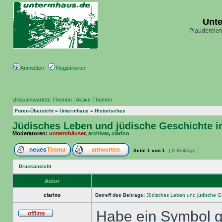
Unt
Plaudereien
Anmelden
Registrieren
Unbeantwortete Themen
|
Aktive Themen
Foren-Übersicht
»
Untermhaus
»
Historisches
Jüdisches Leben und jüdische Geschichte i
Moderatoren:
untermhäuser
,
archivar
,
clarino
Seite
1
von
1
[ 8 Beiträge ]
Druckansicht
Autor
clarino
Betreff des Beitrags:
Jüdisches Leben und jüdische G
Habe ein Symbol g