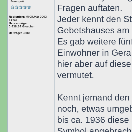
Forengott
Fragen auftaten.
Jeder kennt den S
Registriert:
Mi 05.Mär 2003
14:53
Barvermögen:
5.438,94 Groschen
Gebetshauses am 
Beiträge:
2880
Es gab weitere fünf
Einwohner in Gera
hier aber auf diese
vermutet.
Kennt jemand den 
noch, etwas umgeb
bis ca. 1936 dies
Symbol angebracht