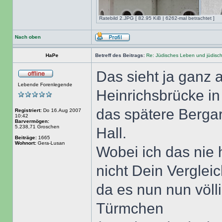
Ratebild 2.JPG [ 82.95 KiB | 6262-mal betrachtet ]
Nach oben
HaPe
Betreff des Beitrags:
Re: Jüdisches Leben und jüdisc
Das sieht ja ganz 
Lebende Forenlegende
Heinrichsbrücke in
das spätere Berga
Registriert:
Do 16.Aug 2007
10:42
Barvermögen:
5.238,71 Groschen
Hall.
Beiträge:
1665
Wohnort:
Gera-Lusan
Wobei ich das nie 
nicht Dein Verglei
da es nun nun völl
Türmchen