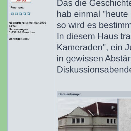
Das die Geschichte 
Forengott
hab einmal "heute 
so wird es bestimm
Registriert:
Mi 05.Mär 2003
14:53
Barvermögen:
5.438,94 Groschen
In diesem Haus tra
Beiträge:
2880
Kameraden", ein J
in gewissen Abstä
Diskussionsabend
Dateianhänge: