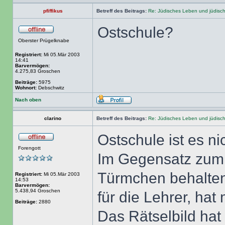
pfiffikus
Betreff des Beitrags:
Re: Jüdisches Leben und jüdisc
Ostschule?
Oberster Prügelknabe
Registriert:
Mi 05.Mär 2003
14:41
Barvermögen:
4.275,83 Groschen
Beiträge:
5975
Wohnort:
Debschwitz
Nach oben
clarino
Betreff des Beitrags:
Re: Jüdisches Leben und jüdisc
Ostschule ist es nic
Forengott
Im Gegensatz zum 
Türmchen behalten
Registriert:
Mi 05.Mär 2003
14:53
Barvermögen:
5.438,94 Groschen
für die Lehrer, ha
Beiträge:
2880
Das Rätselbild hat 