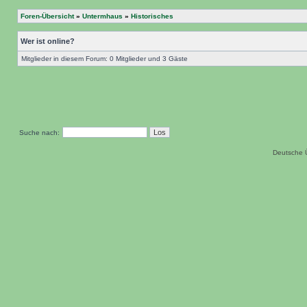
Foren-Übersicht
»
Untermhaus
»
Historisches
Wer ist online?
Mitglieder in diesem Forum: 0 Mitglieder und 3 Gäste
Suche nach:
Deutsche 