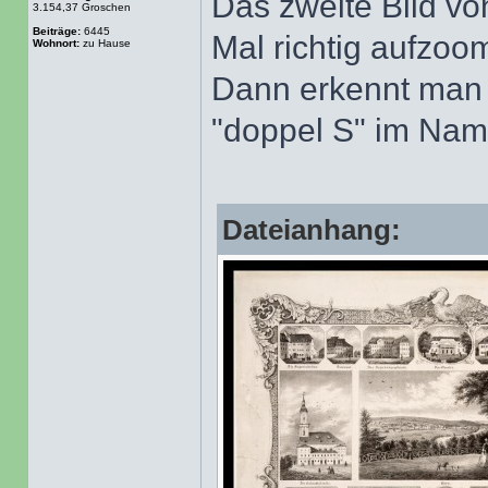
Das zweite Bild von
3.154,37 Groschen
Beiträge:
6445
Mal richtig aufzoo
Wohnort:
zu Hause
Dann erkennt man 
"doppel S" im Nam
Dateianhang: