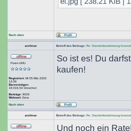
el.jpg [ 238.21 KiB | 
Nach oben
archivar
Betreff des Beitrags:
Re: Standortbestimmung-Innenst
So ist es! Du darfs
Foren-UHU
kaufen!
Registriert:
Mi 05.Mär 2003
14:56
Barvermögen:
19.016,54 Groschen
Beiträge:
9020
Wohnort:
Gera
Nach oben
archivar
Betreff des Beitrags:
Re: Standortbestimmung-Innenst
Und noch ein Rate