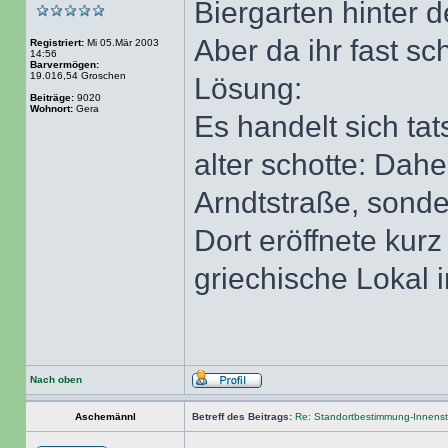
Biergarten hinter d
Aber da ihr fast sc
Registriert:
Mi 05.Mär 2003
14:56
Barvermögen:
19.016,54 Groschen
Lösung:
Beiträge:
9020
Wohnort:
Gera
Es handelt sich ta
alter schotte: Dah
Arndtstraße, sond
Dort eröffnete kur
griechische Lokal 
Nach oben
Aschemännl
Betreff des Beitrags:
Re: Standortbestimmung-Innenst