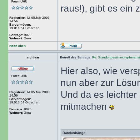
Foren-UHU
raus!), gibt es ein 
Registriert:
Mi 05.Mär 2003
14:56
Barvermögen:
19.016,54 Groschen
Beiträge:
9020
Wohnort:
Gera
Nach oben
archivar
Betreff des Beitrags:
Re: Standortbestimmung-Innenst
Hier also, wie vers
Foren-UHU
nun aber zur Lösun
Und da es leichter
Registriert:
Mi 05.Mär 2003
14:56
Barvermögen:
19.016,54 Groschen
mitmachen
Beiträge:
9020
Wohnort:
Gera
Dateianhänge: