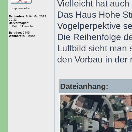
Vielleicht hat auch
Strippenzieher
Das Haus Hohe Str
Registriert:
Fr 04.Mai 2012
20:33
Vogelperpektive se
Barvermögen:
3.154,37 Groschen
Beiträge:
6445
Die Reihenfolge de
Wohnort:
zu Hause
Luftbild sieht man
den Vorbau in der
Dateianhang: