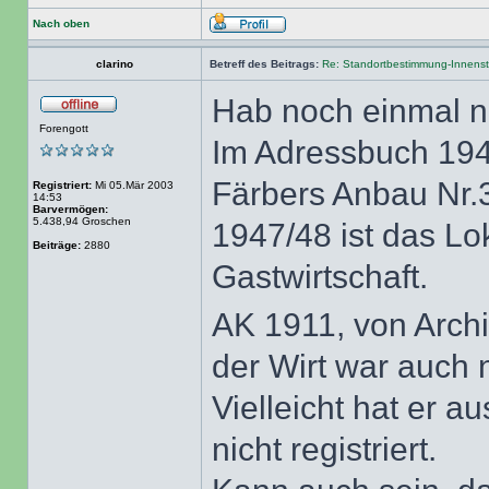
Nach oben
clarino
Betreff des Beitrags:
Re: Standortbestimmung-Innenst
Hab noch einmal n
Forengott
Im Adressbuch 194
Färbers Anbau Nr.
Registriert:
Mi 05.Mär 2003
14:53
Barvermögen:
5.438,94 Groschen
1947/48 ist das Lo
Beiträge:
2880
Gastwirtschaft.
AK 1911, von Archi
der Wirt war auch n
Vielleicht hat er 
nicht registriert.