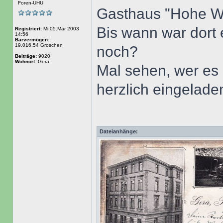
Foren-UHU
Gasthaus "Hohe War
Bis wann war dort 
Registriert:
Mi 05.Mär 2003
14:56
Barvermögen:
19.016,54 Groschen
noch?
Beiträge:
9020
Wohnort:
Gera
Mal sehen, wer es
herzlich eingelade
Dateianhänge: