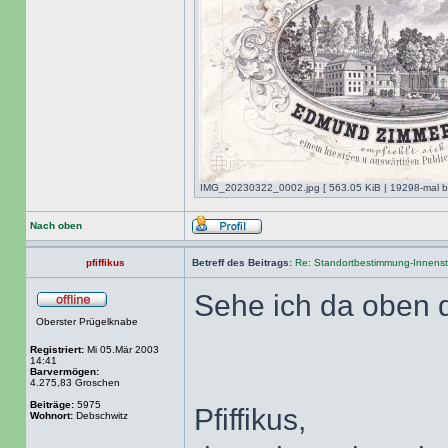
IMG_20230322_0002.jpg [ 563.05 KiB | 19298-mal be
Nach oben
pfiffikus
Betreff des Beitrags:
Re: Standortbestimmung-Innenst
Sehe ich da oben 
Oberster Prügelknabe
Registriert:
Mi 05.Mär 2003
14:41
Barvermögen:
4.275,83 Groschen
Beiträge:
5975
Pfiffikus,
Wohnort:
Debschwitz