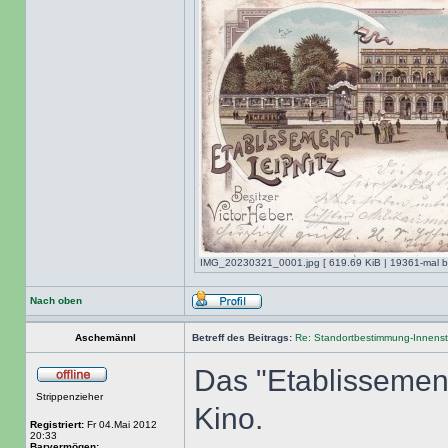
IMG_20230321_0001.jpg [ 619.69 KiB | 19361-mal be
Nach oben
Aschemännl
Betreff des Beitrags:
Re: Standortbestimmung-Innenst
Das "Etablissement
Strippenzieher
Kino.
Registriert:
Fr 04.Mai 2012
20:33
Barvermögen: