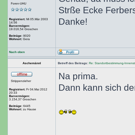
Foren-UHU
Strße Ecke Ferbers
Danke!
Registriert:
Mi 05.Mär 2003
14:56
Barvermögen:
19.016,54 Groschen
Beiträge:
9020
Wohnort:
Gera
Nach oben
Aschemännl
Betreff des Beitrags:
Re: Standortbestimmung-Innenst
Na prima.
Strippenzieher
Dann kann sich der
Registriert:
Fr 04.Mai 2012
20:33
Barvermögen:
3.154,37 Groschen
Beiträge:
6445
Wohnort:
zu Hause