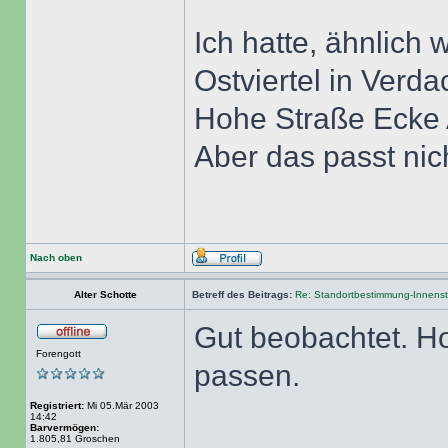
Ich hatte, ähnlich 
Ostviertel in Verda
Hohe Straße Ecke 
Aber das passt nic
Nach oben
Alter Schotte
Betreff des Beitrags:
Re: Standortbestimmung-Innenst
Gut beobachtet. H
Forengott
passen.
Registriert:
Mi 05.Mär 2003
14:42
Barvermögen:
1.805,81 Groschen