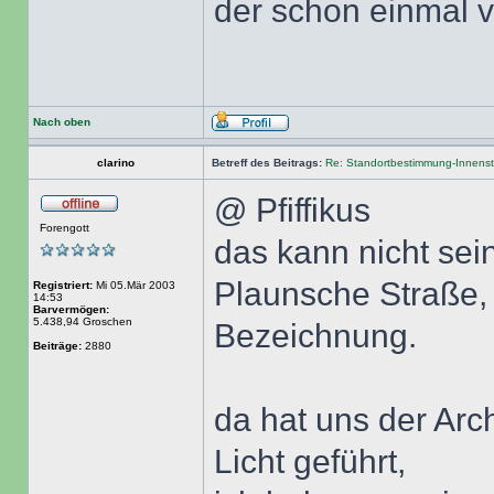
der schon einmal v
Nach oben
clarino
Betreff des Beitrags:
Re: Standortbestimmung-Innenst
@ Pfiffikus
Forengott
das kann nicht sein
Plaunsche Straße, 
Registriert:
Mi 05.Mär 2003
14:53
Barvermögen:
5.438,94 Groschen
Bezeichnung.
Beiträge:
2880
da hat uns der Arc
Licht geführt,