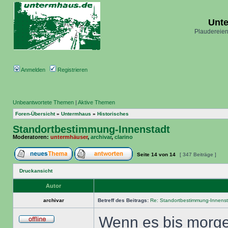
Unt
Plaudereien
Anmelden
Registrieren
Unbeantwortete Themen
|
Aktive Themen
Foren-Übersicht
»
Untermhaus
»
Historisches
Standortbestimmung-Innenstadt
Moderatoren:
untermhäuser
,
archivar
,
clarino
Seite
14
von
14
[ 347 Beiträge ]
Druckansicht
Autor
archivar
Betreff des Beitrags:
Re: Standortbestimmung-Innenst
Wenn es bis morgen 