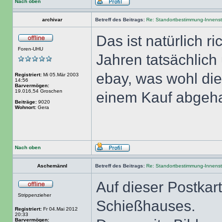
Nach oben
archivar
Betreff des Beitrags:
Re: Standortbestimmung-Innenst
Das ist natürlich ri
Foren-UHU
Jahren tatsächlic
ebay, was wohl di
Registriert:
Mi 05.Mär 2003
14:56
Barvermögen:
19.016,54 Groschen
einem Kauf abgehal
Beiträge:
9020
Wohnort:
Gera
Nach oben
Aschemännl
Betreff des Beitrags:
Re: Standortbestimmung-Innenst
Auf dieser Postkar
Strippenzieher
Schießhauses.
Registriert:
Fr 04.Mai 2012
20:33
Barvermögen: