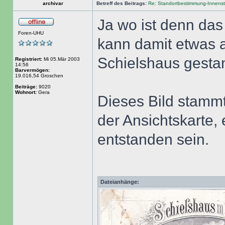
archivar
Betreff des Beitrags:
Re: Standortbestimmung-Innenst
Ja wo ist denn das
Foren-UHU
kann damit etwas 
Schielshaus gest
Registriert:
Mi 05.Mär 2003
14:56
Barvermögen:
19.016,54 Groschen
Beiträge:
9020
Wohnort:
Gera
Dieses Bild stammt
der Ansichtskarte,
entstanden sein.
Dateianhänge: