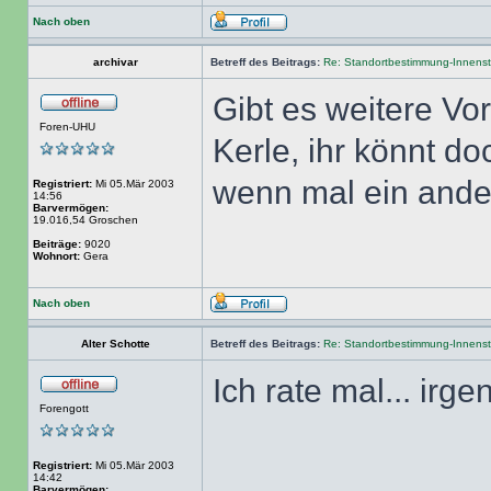
Nach oben
archivar
Betreff des Beitrags:
Re: Standortbestimmung-Innenst
Gibt es weitere Vo
Foren-UHU
Kerle, ihr könnt do
wenn mal ein ander
Registriert:
Mi 05.Mär 2003
14:56
Barvermögen:
19.016,54 Groschen
Beiträge:
9020
Wohnort:
Gera
Nach oben
Alter Schotte
Betreff des Beitrags:
Re: Standortbestimmung-Innenst
Ich rate mal... ir
Forengott
Registriert:
Mi 05.Mär 2003
14:42
Barvermögen: