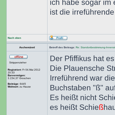
ich habe sogar im
ist die irreführen
Nach oben
Aschemännl
Betreff des Beitrags:
Re: Standortbestimmung-Innenst
Der Pfiffikus hat e
Strippenzieher
Die Plauensche Str
Registriert:
Fr 04.Mai 2012
20:33
Irreführend war di
Barvermögen:
3.154,37 Groschen
Beiträge:
6445
Buchstaben "ß" auf
Wohnort:
zu Hause
Es heißt nicht Sch
es heißt Schie
ß
hau