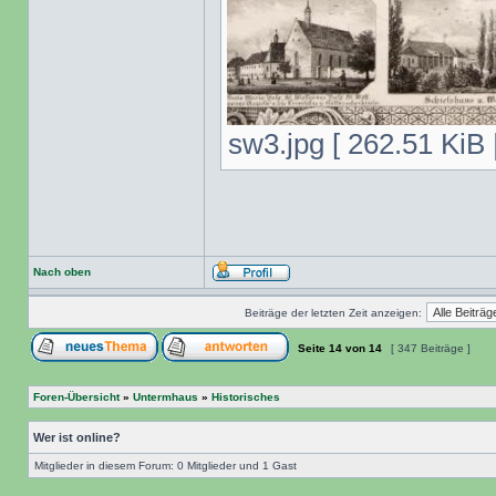
sw3.jpg [ 262.51 KiB 
Nach oben
Beiträge der letzten Zeit anzeigen:
Seite
14
von
14
[ 347 Beiträge ]
Foren-Übersicht
»
Untermhaus
»
Historisches
Wer ist online?
Mitglieder in diesem Forum: 0 Mitglieder und 1 Gast