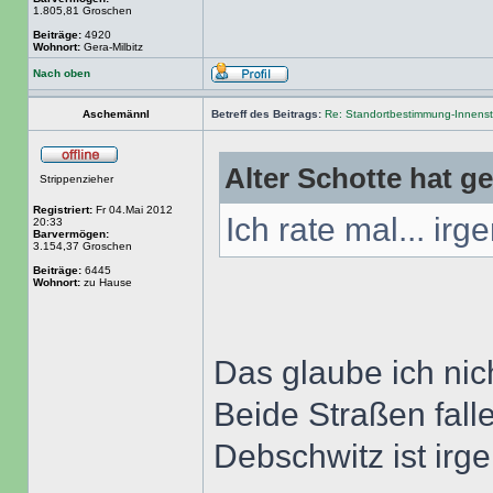
1.805,81 Groschen
Beiträge:
4920
Wohnort:
Gera-Milbitz
Nach oben
Aschemännl
Betreff des Beitrags:
Re: Standortbestimmung-Innenst
Alter Schotte hat g
Strippenzieher
Registriert:
Fr 04.Mai 2012
Ich rate mal... ir
20:33
Barvermögen:
3.154,37 Groschen
Beiträge:
6445
Wohnort:
zu Hause
Das glaube ich nic
Beide Straßen falle
Debschwitz ist irge