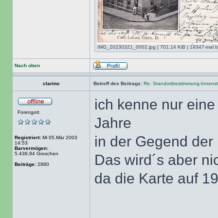
IMG_20230321_0002.jpg [ 701.14 KiB | 19347-mal be
Nach oben
clarino
Betreff des Beitrags:
Re: Standortbestimmung-Innenst
ich kenne nur ein
Forengott
Jahre
in der Gegend der 
Registriert:
Mi 05.Mär 2003
14:53
Barvermögen:
5.438,94 Groschen
Das wird´s aber ni
Beiträge:
2880
da die Karte auf 191