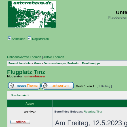
Unt
Plaudereien
Anmelden
Registrieren
Unbeantwortete Themen
|
Aktive Themen
Foren-Übersicht
»
Gera
»
Veranstaltungs-, Freizeit u. Familientipps
Flugplatz Tinz
Moderator:
untermhäuser
Seite
1
von
1
[ 1 Beitrag ]
Druckansicht
Autor
archivar
Betreff des Beitrags:
Flugplatz Tinz
Am Freitag, 12.5.2023 