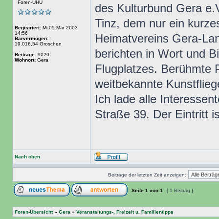
Foren-UHU
des Kulturbund Gera e.V
Tinz, dem nur ein kurze
Registriert:
Mi 05.Mär 2003
14:56
Heimatvereins Gera-La
Barvermögen:
19.016,54 Groschen
berichten in Wort und B
Beiträge:
9020
Wohnort:
Gera
Flugplatzes. Berühmte P
weitbekannte Kunstfliege
Ich lade alle Interessent
Straße 39. Der Eintritt 
Nach oben
Beiträge der letzten Zeit anzeigen:
Seite
1
von
1
[ 1 Beitrag ]
Foren-Übersicht
»
Gera
»
Veranstaltungs-, Freizeit u. Familientipps