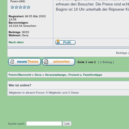
Foren-UHU
erfreuen den Besucher. Die Preise sind echt
Beginn ist 14 Uhr unterhalb der Röpsener K
Registriert:
Mi 05.Mär 2003
14:56
Barvermögen:
19.016,54 Groschen
Beiträge:
9020
Wohnort:
Gera
Nach oben
Beiträge 
Seite
1
von
1
[ 1 Beitrag ]
Foren-Übersicht
»
Gera
»
Veranstaltungs-, Freizeit u. Familientipps
Wer ist online?
Mitglieder in diesem Forum: 0 Mitglieder und 2 Gäste
Suche nach: