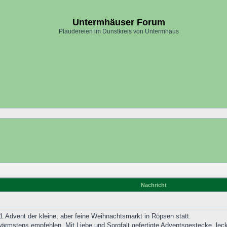
Untermhäuser Forum
Plaudereien im Dunstkreis von Untermhaus
Nachricht
1.Advent der kleine, aber feine Weihnachtsmarkt in Röpsen statt.
ärmstens empfehlen. Mit Liebe und Sorgfalt gefertigte Adventsgestecke, l