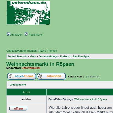
Anmelden
Registrieren
Unbeantwortete Themen
|
Aktive Themen
Foren-Übersicht
»
Gera
»
Veranstaltungs-, Freizeit u. Familientipps
Weihnachtsmarkt in Röpsen
Moderator:
untermhäuser
Seite
1
von
1
[ 1 Beitrag ]
Druckansicht
Autor
archivar
Betreff des Beitrags:
Weihnachtsmarkt in Röpsen
Wie alle Jahre wieder findet auch heuer am 
Als Stammgast kann ich diesen Markt nur w