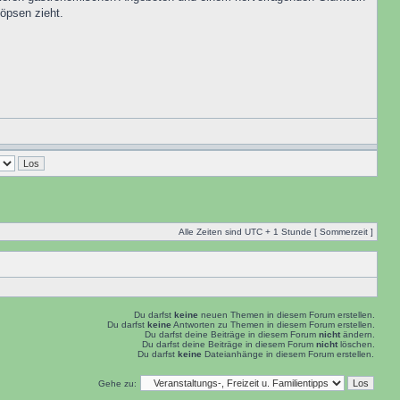
Röpsen zieht.
Alle Zeiten sind UTC + 1 Stunde [ Sommerzeit ]
Du darfst
keine
neuen Themen in diesem Forum erstellen.
Du darfst
keine
Antworten zu Themen in diesem Forum erstellen.
Du darfst deine Beiträge in diesem Forum
nicht
ändern.
Du darfst deine Beiträge in diesem Forum
nicht
löschen.
Du darfst
keine
Dateianhänge in diesem Forum erstellen.
Gehe zu: