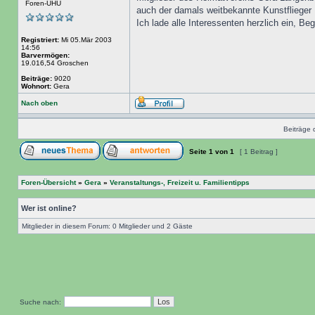
Foren-UHU
auch der damals weitbekannte Kunstflieger E
Ich lade alle Interessenten herzlich ein, Be
Registriert:
Mi 05.Mär 2003
14:56
Barvermögen:
19.016,54 Groschen
Beiträge:
9020
Wohnort:
Gera
Nach oben
Beiträge 
Seite
1
von
1
[ 1 Beitrag ]
Foren-Übersicht
»
Gera
»
Veranstaltungs-, Freizeit u. Familientipps
Wer ist online?
Mitglieder in diesem Forum: 0 Mitglieder und 2 Gäste
Suche nach: