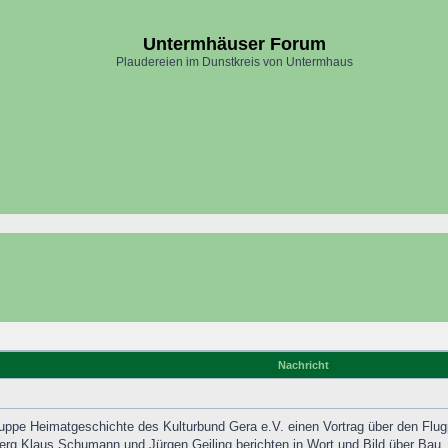
Untermhäuser Forum
Plaudereien im Dunstkreis von Untermhaus
Nachricht
ruppe Heimatgeschichte des Kulturbund Gera e.V. einen Vortrag über den Flug
rg Klaus Schumann und Jürgen Geiling berichten in Wort und Bild über Bau, 