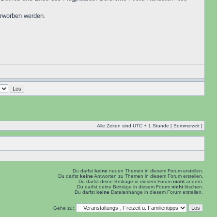
 erworben werden.
Alle Zeiten sind UTC + 1 Stunde [ Sommerzeit ]
Du darfst
keine
neuen Themen in diesem Forum erstellen.
Du darfst
keine
Antworten zu Themen in diesem Forum erstellen.
Du darfst deine Beiträge in diesem Forum
nicht
ändern.
Du darfst deine Beiträge in diesem Forum
nicht
löschen.
Du darfst
keine
Dateianhänge in diesem Forum erstellen.
Gehe zu: