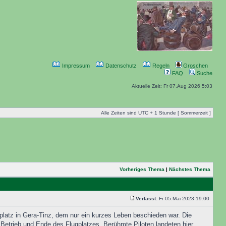
Impressum
Datenschutz
Regeln
Groschen
FAQ
Suche
Aktuelle Zeit: Fr 07.Aug 2026 5:03
Alle Zeiten sind UTC + 1 Stunde [ Sommerzeit ]
Vorheriges Thema
|
Nächstes Thema
Verfasst:
Fr 05.Mai 2023 19:00
platz in Gera-Tinz, dem nur ein kurzes Leben beschieden war. Die
Betrieb und Ende des Flugplatzes. Berühmte Piloten landeten hier,