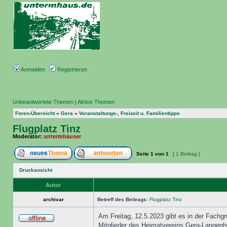
Anmelden
Registrieren
Unbeantwortete Themen
|
Aktive Themen
Foren-Übersicht
»
Gera
»
Veranstaltungs-, Freizeit u. Familientipps
Flugplatz Tinz
Moderator:
untermhäuser
Seite
1
von
1
[ 1 Beitrag ]
Druckansicht
Autor
archivar
Betreff des Beitrags:
Flugplatz Tinz
Am Freitag, 12.5.2023 gibt es in der Fachg
Mitglieder des Heimatvereins Gera-Langenbe