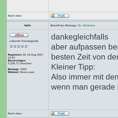
Nach oben
HaPe
Betreff des Beitrags:
Re: Höhlerfest
dankegleichfalls
Lebende Forenlegende
aber aufpassen bei
besten Zeit von d
Registriert:
Do 16.Aug 2007
10:42
Barvermögen:
5.238,71 Groschen
Kleiner Tipp:
Beiträge:
1665
Wohnort:
Gera-Lusan
Also immer mit d
wenn man gerade i
Nach oben