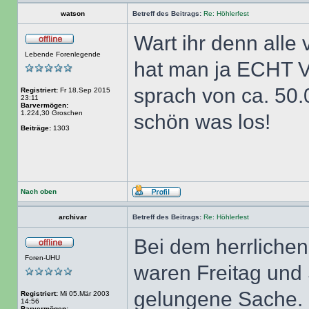
watson
Betreff des Beitrags:
Re: Höhlerfest
Wart ihr denn alle 
Lebende Forenlegende
hat man ja ECHT 
sprach von ca. 50
Registriert:
Fr 18.Sep 2015
23:11
Barvermögen:
1.224,30 Groschen
schön was los!
Beiträge:
1303
Nach oben
archivar
Betreff des Beitrags:
Re: Höhlerfest
Bei dem herrlichen
Foren-UHU
waren Freitag und 
gelungene Sache. 
Registriert:
Mi 05.Mär 2003
14:56
Barvermögen: