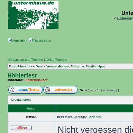
Unt
Plaudereien
Anmelden
Registrieren
Unbeantwortete Themen
|
Aktive Themen
Foren-Übersicht
»
Gera
»
Veranstaltungs-, Freizeit u. Familientipps
Höhlerfest
Moderator:
untermhäuser
Seite
1
von
1
[ 4 Beiträge ]
Druckansicht
Autor
watson
Betreff des Beitrags:
Höhlerfest
Nicht vergessen di