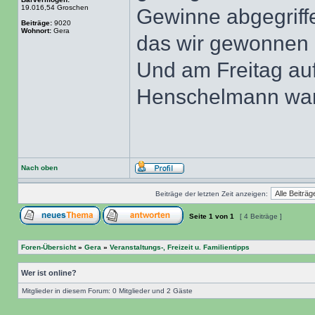
19.016,54 Groschen
Gewinne abgegriffe
Beiträge:
9020
Wohnort:
Gera
das wir gewonnen
Und am Freitag au
Henschelmann war 
Nach oben
Beiträge der letzten Zeit anzeigen:
Seite
1
von
1
[ 4 Beiträge ]
Foren-Übersicht
»
Gera
»
Veranstaltungs-, Freizeit u. Familientipps
Wer ist online?
Mitglieder in diesem Forum: 0 Mitglieder und 2 Gäste