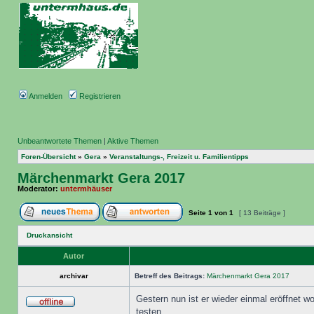
Anmelden
Registrieren
Unbeantwortete Themen
|
Aktive Themen
Foren-Übersicht
»
Gera
»
Veranstaltungs-, Freizeit u. Familientipps
Märchenmarkt Gera 2017
Moderator:
untermhäuser
Seite
1
von
1
[ 13 Beiträge ]
Druckansicht
Autor
archivar
Betreff des Beitrags:
Märchenmarkt Gera 2017
Gestern nun ist er wieder einmal eröffnet 
testen.