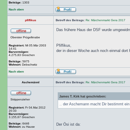
Beiträge:
1303
Nach oben
pfiffikus
Betreff des Beitrags:
Re: Märchenmarkt Gera 2017
Das frühere Haus der DSF wurde umgewid
Oberster Prügelknabe
Pfiffikus,
Registriert:
Mi 05.Mär 2003
14:41
der in dieser Woche auch noch einmal dort
Barvermögen:
4.275,83 Groschen
Beiträge:
5975
Wohnort:
Debschwitz
Nach oben
Aschemännl
Betreff des Beitrags:
Re: Märchenmarkt Gera 2017
James T. Kirk hat geschrieben:
Strippenzieher
.. der Aschemann macht Dir bestimmt ein 
Registriert:
Fr 04.Mai 2012
20:33
Barvermögen:
3.155,67 Groschen
Beiträge:
6446
Der Ösi ist da:
Wohnort:
zu Hause