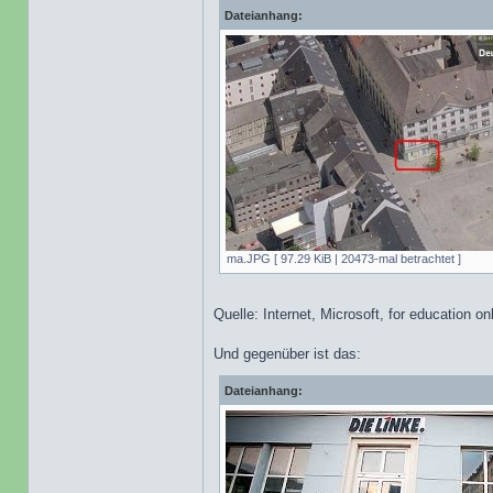
Dateianhang:
ma.JPG [ 97.29 KiB | 20473-mal betrachtet ]
Quelle: Internet, Microsoft, for education on
Und gegenüber ist das:
Dateianhang: