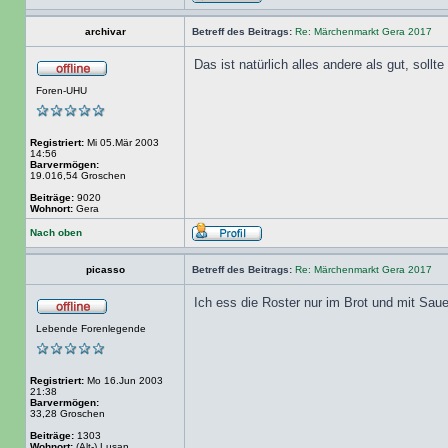
archivar
Betreff des Beitrags:
Re: Märchenmarkt Gera 2017
Das ist natürlich alles andere als gut, soll
Foren-UHU
Registriert:
Mi 05.Mär 2003
14:56
Barvermögen:
19.016,54 Groschen
Beiträge:
9020
Wohnort:
Gera
Nach oben
picasso
Betreff des Beitrags:
Re: Märchenmarkt Gera 2017
Ich ess die Roster nur im Brot und mit Saue
Lebende Forenlegende
Registriert:
Mo 16.Jun 2003
21:38
Barvermögen:
33,28 Groschen
Beiträge:
1303
Wohnort:
(Alt-) Lusan