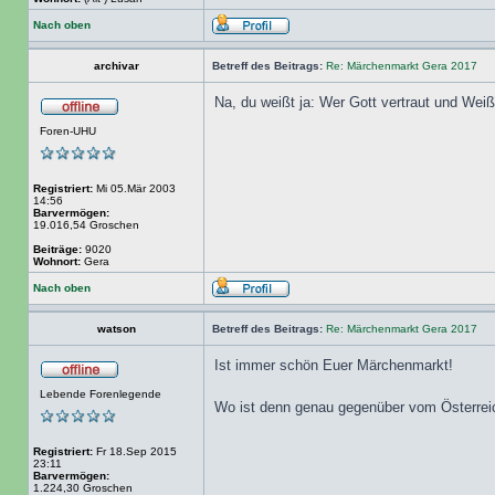
Nach oben
archivar
Betreff des Beitrags:
Re: Märchenmarkt Gera 2017
Na, du weißt ja: Wer Gott vertraut und Weiß
Foren-UHU
Registriert:
Mi 05.Mär 2003
14:56
Barvermögen:
19.016,54 Groschen
Beiträge:
9020
Wohnort:
Gera
Nach oben
watson
Betreff des Beitrags:
Re: Märchenmarkt Gera 2017
Ist immer schön Euer Märchenmarkt!
Lebende Forenlegende
Wo ist denn genau gegenüber vom Österreic
Registriert:
Fr 18.Sep 2015
23:11
Barvermögen:
1.224,30 Groschen