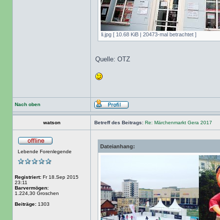
li.jpg [ 10.68 KiB | 20473-mal betrachtet ]
Quelle: OTZ
Nach oben
watson
Betreff des Beitrags:
Re: Märchenmarkt Gera 2017
Dateianhang:
Lebende Forenlegende
Registriert:
Fr 18.Sep 2015
23:11
Barvermögen:
1.224,30 Groschen
Beiträge:
1303