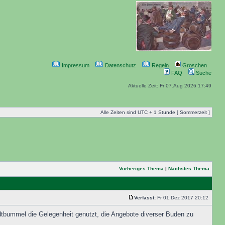
Impressum
Datenschutz
Regeln
Groschen
FAQ
Suche
Aktuelle Zeit: Fr 07.Aug 2026 17:49
Alle Zeiten sind UTC + 1 Stunde [ Sommerzeit ]
Vorheriges Thema
|
Nächstes Thema
Verfasst:
Fr 01.Dez 2017 20:12
adtbummel die Gelegenheit genutzt, die Angebote diverser Buden zu