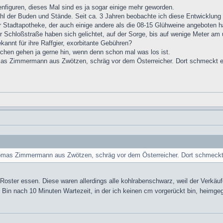
enfiguren, dieses Mal sind es ja sogar einige mehr geworden.
ahl der Buden und Stände. Seit ca. 3 Jahren beobachte ich diese Entwicklung
er Stadtapotheke, der auch einige andere als die 08-15 Glühweine angeboten h
 Schloßstraße haben sich gelichtet, auf der Sorge, bis auf wenige Meter am 
annt für ihre Raffgier, exorbitante Gebühren?
chen gehen ja gerne hin, wenn denn schon mal was los ist.
 Zimmermann aus Zwötzen, schräg vor dem Österreicher. Dort schmeckt es wi
as Zimmermann aus Zwötzen, schräg vor dem Österreicher. Dort schmeckt e
 Roster essen. Diese waren allerdings alle kohlrabenschwarz, weil der Verkä
r. Bin nach 10 Minuten Wartezeit, in der ich keinen cm vorgerückt bin, heimg