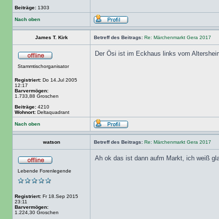
Beiträge:
1303
Nach oben
James T. Kirk
Betreff des Beitrags:
Re: Märchenmarkt Gera 2017
Der Ösi ist im Eckhaus links vom Altershei
Stammtischorganisator
Registriert:
Do 14.Jul 2005
12:17
Barvermögen:
1.733,88 Groschen
Beiträge:
4210
Wohnort:
Deltaquadrant
Nach oben
watson
Betreff des Beitrags:
Re: Märchenmarkt Gera 2017
Ah ok das ist dann aufm Markt, ich weiß g
Lebende Forenlegende
Registriert:
Fr 18.Sep 2015
23:11
Barvermögen:
1.224,30 Groschen