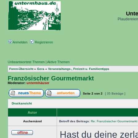
Unt
Plaudereien
Anmelden
Registrieren
Unbeantwortete Themen
|
Aktive Themen
Foren-Übersicht
»
Gera
»
Veranstaltungs-, Freizeit u. Familientipps
Französischer Gourmetmarkt
Moderator:
untermhäuser
Seite
2
von
2
[ 35 Beiträge ]
Druckansicht
Autor
Aschemännl
Betreff des Beitrags:
Re: Französischer Gourmetmarkt
Hast du deine zerl