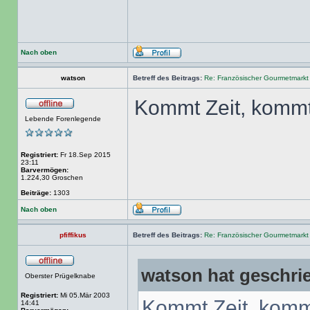
Nach oben
watson
Betreff des Beitrags:
Re: Französischer Gourmetmarkt
Kommt Zeit, komm
Lebende Forenlegende
Registriert:
Fr 18.Sep 2015
23:11
Barvermögen:
1.224,30 Groschen
Beiträge:
1303
Nach oben
pfiffikus
Betreff des Beitrags:
Re: Französischer Gourmetmarkt
watson hat geschri
Oberster Prügelknabe
Registriert:
Mi 05.Mär 2003
Kommt Zeit, kom
14:41