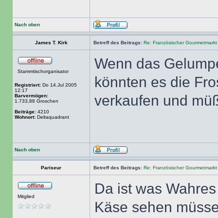
Nach oben
James T. Kirk
Betreff des Beitrags:
Re: Französischer Gourmetmarkt
Wenn das Gelumpe
Stammtischorganisator
könnten es die Fro
Registriert:
Do 14.Jul 2005
12:17
verkaufen und müßt
Barvermögen:
1.733,88 Groschen
Beiträge:
4210
Wohnort:
Deltaquadrant
Nach oben
Pariseur
Betreff des Beitrags:
Re: Französischer Gourmetmarkt
Da ist was Wahres
Mitglied
Käse sehen müssen.