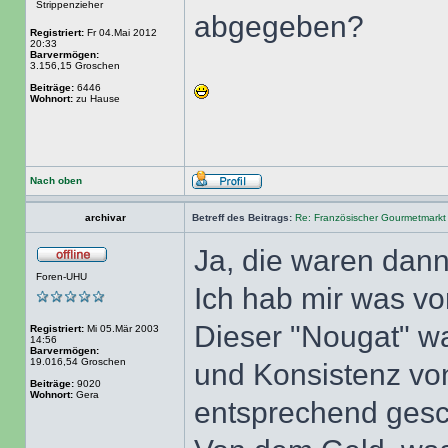
Strippenzieher
abgegeben?
Registriert:
Fr 04.Mai 2012
20:33
Barvermögen:
3.156,15 Groschen
Beiträge:
6446
Wohnort:
zu Hause
Nach oben
archivar
Betreff des Beitrags:
Re: Französischer Gourmetmarkt
Ja, die waren dan
Foren-UHU
Ich hab mir was vo
Dieser "Nougat" wa
Registriert:
Mi 05.Mär 2003
14:56
Barvermögen:
19.016,54 Groschen
und Konsistenz v
Beiträge:
9020
Wohnort:
Gera
entsprechend ges