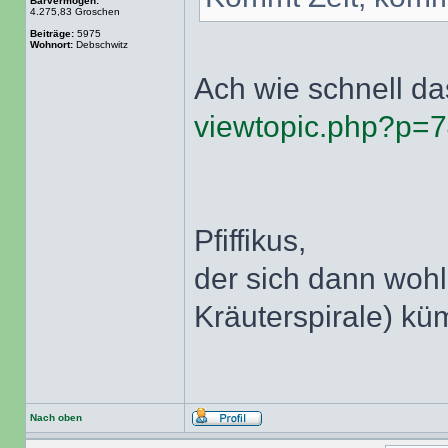
Barvermögen:
4.275,83 Groschen
Beiträge:
5975
Wohnort:
Debschwitz
Ach wie schnell das
viewtopic.php?p=
Pfiffikus,
der sich dann wohl
Kräuterspirale) k
Nach oben