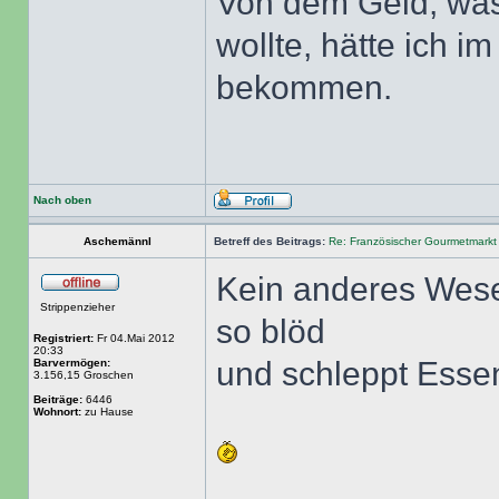
Von dem Geld, was
wollte, hätte ich 
bekommen.
Nach oben
Aschemännl
Betreff des Beitrags:
Re: Französischer Gourmetmarkt
Kein anderes Wesen
Strippenzieher
so blöd
Registriert:
Fr 04.Mai 2012
20:33
und schleppt Esse
Barvermögen:
3.156,15 Groschen
Beiträge:
6446
Wohnort:
zu Hause