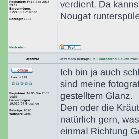
verdient. Da kann
Registriert:
Fr 18.Sep 2015
23:11
Barvermögen:
1.224,30 Groschen
Nougat runterspül
Beiträge:
1303
Nach oben
archivar
Betreff des Beitrags:
Re: Französischer Gourmetmarkt
Ich bin ja auch sch
Foren-UHU
sind meine fotogra
gestelltem Glanz.
Registriert:
Mi 05.Mär 2003
14:56
Barvermögen:
19.016,54 Groschen
Den oder die Kräut
Beiträge:
9020
Wohnort:
Gera
natürlich gern, wa
einmal Richtung G