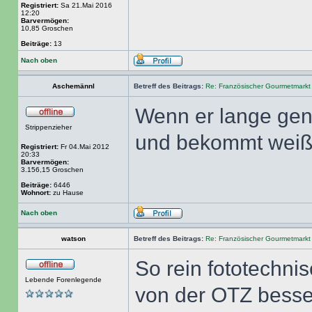
Registriert:
Sa 21.Mai 2016
12:20
Barvermögen:
10,85 Groschen
Beiträge:
13
Nach oben
Aschemännl
Betreff des Beitrags:
Re: Französischer Gourmetmarkt
Wenn er lange genu
Strippenzieher
und bekommt weiß
Registriert:
Fr 04.Mai 2012
20:33
Barvermögen:
3.156,15 Groschen
Beiträge:
6446
Wohnort:
zu Hause
Nach oben
watson
Betreff des Beitrags:
Re: Französischer Gourmetmarkt
So rein fototechnis
Lebende Forenlegende
von der OTZ besser