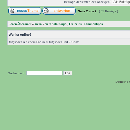
Beiträge der letzten Zeit anzeigen:
Seite
2
von
2
[ 35 Beiträge ]
Foren-Übersicht
»
Gera
»
Veranstaltungs-, Freizeit u. Familientipps
Wer ist online?
Mitglieder in diesem Forum: 0 Mitglieder und 2 Gäste
Suche nach:
Deutsche 