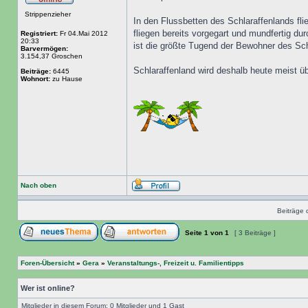
Strippenzieher
In den Flussbetten des Schlaraffenlands fli
fliegen bereits vorgegart und mundfertig d
Registriert:
Fr 04.Mai 2012
20:33
ist die größte Tugend der Bewohner des Schl
Barvermögen:
3.154,37 Groschen
Schlaraffenland wird deshalb heute meist 
Beiträge:
6445
Wohnort:
zu Hause
Nach oben
Beiträge 
Seite
1
von
1
[ 3 Beiträge ]
Foren-Übersicht
»
Gera
»
Veranstaltungs-, Freizeit u. Familientipps
Wer ist online?
Mitglieder in diesem Forum: 0 Mitglieder und 1 Gast