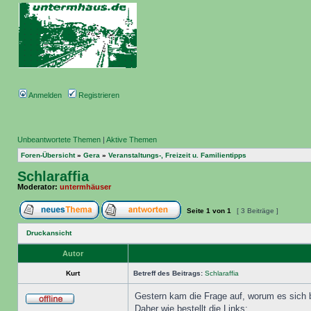
Anmelden
Registrieren
Unbeantwortete Themen
|
Aktive Themen
Foren-Übersicht
»
Gera
»
Veranstaltungs-, Freizeit u. Familientipps
Schlaraffia
Moderator:
untermhäuser
Seite
1
von
1
[ 3 Beiträge ]
Druckansicht
Autor
Kurt
Betreff des Beitrags:
Schlaraffia
Gestern kam die Frage auf, worum es sich b
Daher wie bestellt die Links: