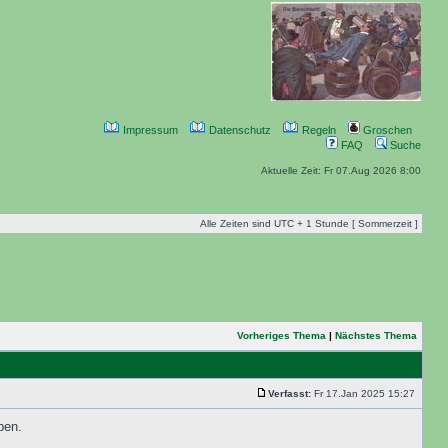
Impressum
Datenschutz
Regeln
Groschen
FAQ
Suche
Aktuelle Zeit: Fr 07.Aug 2026 8:00
Alle Zeiten sind UTC + 1 Stunde [ Sommerzeit ]
Vorheriges Thema
|
Nächstes Thema
Verfasst:
Fr 17.Jan 2025 15:27
ben.