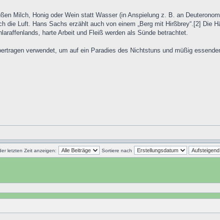
eßen Milch, Honig oder Wein statt Wasser (in Anspielung z. B. an Deuteronomi
urch die Luft. Hans Sachs erzählt auch von einem „Berg mit Hirßbrey“.[2] Die
araffenlands, harte Arbeit und Fleiß werden als Sünde betrachtet.
übertragen verwendet, um auf ein Paradies des Nichtstuns und müßig essend
der letzten Zeit anzeigen:
Sortiere nach