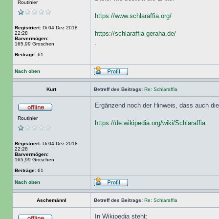
Routinier
https://www.schlaraffia.org/
Registriert:
Di 04.Dez 2018
https://schlaraffia-geraha.de/
22:28
Barvermögen:
.
165,99 Groschen
Beiträge:
61
Nach oben
Kurt
Betreff des Beitrags:
Re: Schlaraffia
Ergänzend noch der Hinweis, dass auch die A
Routinier
https://de.wikipedia.org/wiki/Schlaraffia
Registriert:
Di 04.Dez 2018
22:28
Barvermögen:
165,99 Groschen
Beiträge:
61
Nach oben
Aschemännl
Betreff des Beitrags:
Re: Schlaraffia
In Wikipedia steht: