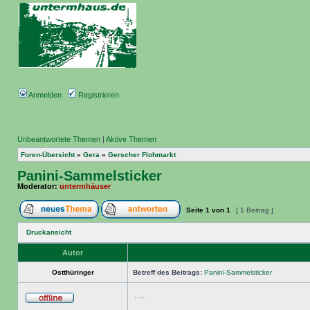
Anmelden
Registrieren
Unbeantwortete Themen
|
Aktive Themen
Foren-Übersicht
»
Gera
»
Gerscher Flohmarkt
Panini-Sammelsticker
Moderator:
untermhäuser
Seite
1
von
1
[ 1 Beitrag ]
Druckansicht
Autor
Ostthüringer
Betreff des Beitrags:
Panini-Sammelsticker
....