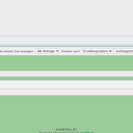
der letzten Zeit anzeigen:
Sortiere nach
POWERED_BY
Deutsche Übersetzung durch
phpBB.de