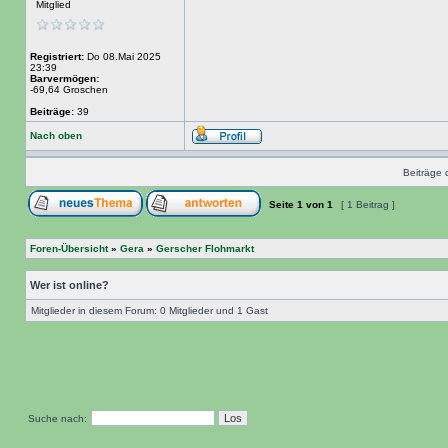
Mitglied
Registriert:
Do 08.Mai 2025
23:39
Barvermögen:
-69,64 Groschen
Beiträge:
39
Nach oben
Beiträge 
Seite
1
von
1
[ 1 Beitrag ]
Foren-Übersicht
»
Gera
»
Gerscher Flohmarkt
Wer ist online?
Mitglieder in diesem Forum: 0 Mitglieder und 1 Gast
Suche nach: