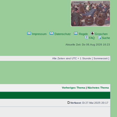
Impressum
Datenschutz
Regeln
Groschen
FAQ
Suche
Aktuelle Zeit: Do 06.Aug 2026 16:23
Alle Zeiten sind UTC + 1 Stunde [ Sommerzeit ]
Vorheriges Thema
|
Nächstes Thema
Verfasst:
Di 27.Mai 2025 20:17