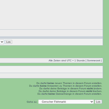
Alle Zeiten sind UTC + 1 Stunde [ Sommerzeit ]
Du darfst
keine
neuen Themen in diesem Forum erstellen.
Du darfst
keine
Antworten zu Themen in diesem Forum erstellen.
Du darfst deine Beiträge in diesem Forum
nicht
ändern.
Du darfst deine Beiträge in diesem Forum
nicht
löschen.
Du darfst
keine
Dateianhänge in diesem Forum erstellen.
Gehe zu: