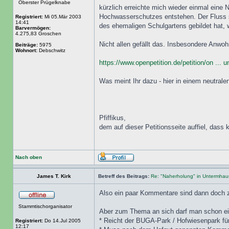
Oberster Prügelknabe
kürzlich erreichte mich wieder einmal eine 
Hochwasserschutzes entstehen. Der Fluss s
Registriert:
Mi 05.Mär 2003
14:41
des ehemaligen Schulgartens gebildet hat, 
Barvermögen:
4.275,83 Groschen
Nicht allen gefällt das. Insbesondere Anw
Beiträge:
5975
Wohnort:
Debschwitz
https://www.openpetition.de/petition/on ... 
Was meint Ihr dazu - hier in einem neutral
Pfiffikus,
dem auf dieser Petitionsseite auffiel, dass
Nach oben
James T. Kirk
Betreff des Beitrags:
Re: "Naherholung" in Untermhau
Also ein paar Kommentare sind dann doch z
Stammtischorganisator
Aber zum Thema an sich darf man schon ein
* Reicht der BUGA-Park / Hofwiesenpark fü
Registriert:
Do 14.Jul 2005
12:17