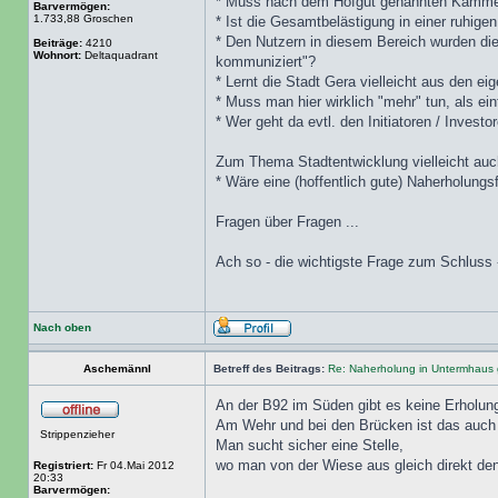
* Muss nach dem Hofgut genannten Kammerg
Barvermögen:
1.733,88 Groschen
* Ist die Gesamtbelästigung in einer ruhi
* Den Nutzern in diesem Bereich wurden die
Beiträge:
4210
Wohnort:
Deltaquadrant
kommuniziert"?
* Lernt die Stadt Gera vielleicht aus den
* Muss man hier wirklich "mehr" tun, als e
* Wer geht da evtl. den Initiatoren / Inves
Zum Thema Stadtentwicklung vielleicht auc
* Wäre eine (hoffentlich gute) Naherholungsf
Fragen über Fragen ...
Ach so - die wichtigste Frage zum Schluss 
Nach oben
Aschemännl
Betreff des Beitrags:
Re: Naherholung in Untermhaus 
An der B92 im Süden gibt es keine Erholun
Am Wehr und bei den Brücken ist das auch 
Strippenzieher
Man sucht sicher eine Stelle,
wo man von der Wiese aus gleich direkt den
Registriert:
Fr 04.Mai 2012
20:33
Barvermögen: