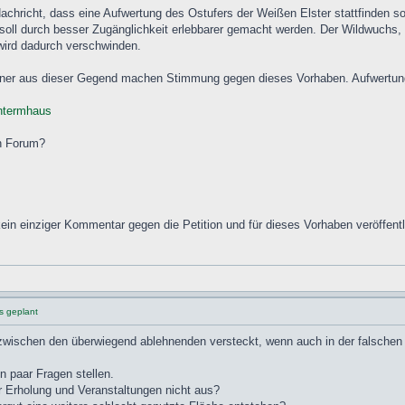
Nachricht, dass eine Aufwertung des Ostufers der Weißen Elster stattfinden so
oll durch besser Zugänglichkeit erlebbarer gemacht werden. Der Wildwuchs, 
wird dadurch verschwinden.
ohner aus dieser Gegend machen Stimmung gegen dieses Vorhaben. Aufwertung d
untermhaus
en Forum?
 kein einziger Kommentar gegen die Petition und für dieses Vorhaben veröffentl
s geplant
wischen den überwiegend ablehnenden versteckt, wenn auch in der falschen 
 paar Fragen stellen.
r Erholung und Veranstaltungen nicht aus?