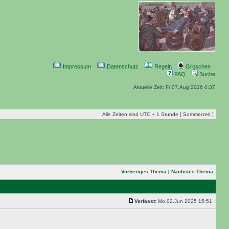
Impressum
Datenschutz
Regeln
Groschen
FAQ
Suche
Aktuelle Zeit: Fr 07.Aug 2026 0:37
Alle Zeiten sind UTC + 1 Stunde [ Sommerzeit ]
Vorheriges Thema
|
Nächstes Thema
Verfasst:
Mo 02.Jun 2025 15:51