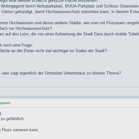
ut eine weitere schlecht genutzte Fläche entstehen?
gen Wohngegend durch Nettoparkplatz, BUGA-Parkplatz und Schloss Osterstein
 Gärten gekündigt, damit Hochwasserschutz entstehen kann, in diesem Entwurf
 eigenen Hochwassern und denen anderer Städte, wie man mit Flussauen umgehe
infach nur Hochwasserschutz?
toren auf den Leim, die von einer Aufwertung der Stadt Gera durch mobile Toile
h noch eine Frage:
läche an der Elster nicht viel wichtiger im Süden der Stadt?
- was sagt eigentlich der Ortsteilrat Untermhaus zu diesem Thema?
geplant
g.
zu gefährlich.
 Fluss ruinieren kann.