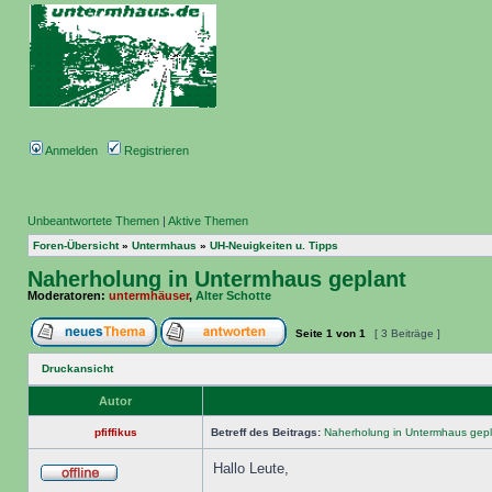
Anmelden
Registrieren
Unbeantwortete Themen
|
Aktive Themen
Foren-Übersicht
»
Untermhaus
»
UH-Neuigkeiten u. Tipps
Naherholung in Untermhaus geplant
Moderatoren:
untermhäuser
,
Alter Schotte
Seite
1
von
1
[ 3 Beiträge ]
Druckansicht
Autor
pfiffikus
Betreff des Beitrags:
Naherholung in Untermhaus gepl
Hallo Leute,