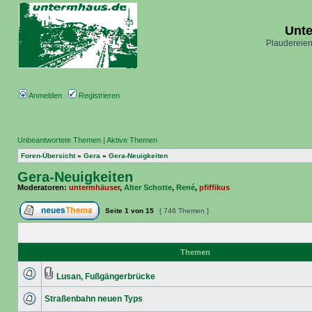
Unt
Plaudereien
Anmelden
Registrieren
Unbeantwortete Themen
|
Aktive Themen
Foren-Übersicht
»
Gera
»
Gera-Neuigkeiten
Gera-Neuigkeiten
Moderatoren:
untermhäuser
,
Alter Schotte
,
René
,
pfiffikus
Seite
1
von
15
[ 746 Themen ]
Themen
Lusan, Fußgängerbrücke
Straßenbahn neuen Typs