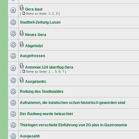
Gera baut
[
Gehe zu Seite:
1
,
2
,
3
]
Stadtteil-Zeitung Lusan
Neues Gera
Abgeholzt
Ausgefressen
Antonow 124 überflog Gera
[
Gehe zu Seite:
1
...
5
,
6
,
7
]
Ausgetankt.
Rodung des Stadtwaldes
Aufnahmen, die inzwischen schon historisch geworden sind
Der Radweg wurde beleuchtet
Thüringen verschiebt Einführung von 2G plus in Gastronomie
Ausgezahlt