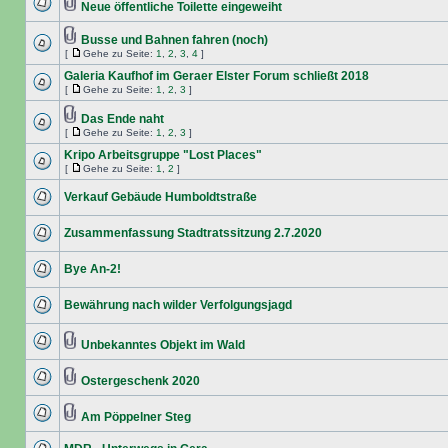
Neue öffentliche Toilette eingeweiht
Busse und Bahnen fahren (noch)
[
Gehe zu Seite:
1
,
2
,
3
,
4
]
Galeria Kaufhof im Geraer Elster Forum schließt 2018
[
Gehe zu Seite:
1
,
2
,
3
]
Das Ende naht
[
Gehe zu Seite:
1
,
2
,
3
]
Kripo Arbeitsgruppe "Lost Places"
[
Gehe zu Seite:
1
,
2
]
Verkauf Gebäude Humboldtstraße
Zusammenfassung Stadtratssitzung 2.7.2020
Bye An-2!
Bewährung nach wilder Verfolgungsjagd
Unbekanntes Objekt im Wald
Ostergeschenk 2020
Am Pöppelner Steg