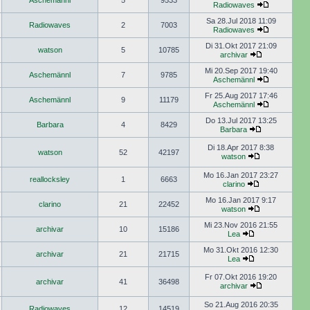
Aschemännl
5
9533
Radiowaves
Sa 28.Jul 2018 11:09
Radiowaves
2
7003
Radiowaves
Di 31.Okt 2017 21:09
watson
5
10785
archivar
Mi 20.Sep 2017 19:40
Aschemännl
7
9785
Aschemännl
Fr 25.Aug 2017 17:46
Aschemännl
9
11179
Aschemännl
Do 13.Jul 2017 13:25
Barbara
4
8429
Barbara
Di 18.Apr 2017 8:38
watson
52
42197
watson
Mo 16.Jan 2017 23:27
reallocksley
1
6663
clarino
Mo 16.Jan 2017 9:17
clarino
21
22452
watson
Mi 23.Nov 2016 21:55
archivar
10
15186
Lea
Mo 31.Okt 2016 12:30
archivar
21
21715
Lea
Fr 07.Okt 2016 19:20
archivar
41
36498
archivar
So 21.Aug 2016 20:35
Radiowaves
12
14519