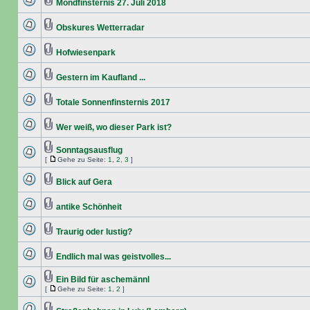
Mondfinsternis 27. Juli 2018
Obskures Wetterradar
Hofwiesenpark
Gestern im Kaufland ...
Totale Sonnenfinsternis 2017
Wer weiß, wo dieser Park ist?
Sonntagsausflug
[
Gehe zu Seite:
1
,
2
,
3
]
Blick auf Gera
antike Schönheit
Traurig oder lustig?
Endlich mal was geistvolles...
Ein Bild für aschemännl
[
Gehe zu Seite:
1
,
2
]