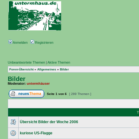
Anmelden
Registrieren
Unbeantwortete Themen
|
Aktive Themen
Foren-Übersicht
»
Allgemeines
»
Bilder
Bilder
Moderator:
untermhäuser
Seite
1
von
6
[ 289 Themen ]
T
Übersicht Bilder der Woche 2006
kuriose US-Flagge