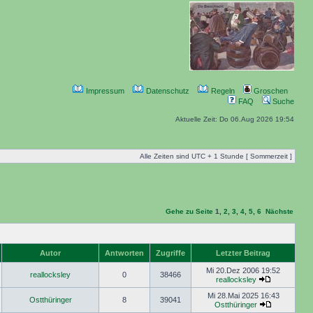
Impressum
Datenschutz
Regeln
Groschen
FAQ
Suche
Aktuelle Zeit: Do 06.Aug 2026 19:54
Alle Zeiten sind UTC + 1 Stunde [ Sommerzeit ]
Gehe zu Seite
1
,
2
,
3
,
4
,
5
,
6
Nächste
Autor
Antworten
Zugriffe
Letzter Beitrag
Mi 20.Dez 2006 19:52
reallocksley
0
38466
reallocksley
Mi 28.Mai 2025 16:43
Ostthüringer
8
39041
Ostthüringer