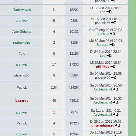
phoenix66
Fr 17.Okt 2014 20:16
Radiowaves
11
15202
Lea
Mi 15.Okt 2014 8:12
archivar
5
9808
phoenix66
Do 07.Aug 2014 20:02
Alter Schotte
4
10131
archivar
Mo 30.Jun 2014 22:04
reallocksley
2
8109
Barbara
Di 24.Jun 2014 22:14
Toto
9
12198
Lea
Mi 28.Mai 2014 18:54
archivar
17
17238
pfiffikus
So 04.Mai 2014 13:35
phoenix66
0
8500
phoenix66
Sa 03.Mai 2014 20:50
Patrick
1154
424364
Aschemännl
Sa 03.Mai 2014 10:33
Lazarus
48
48812
Aschemännl
Sa 11.Jan 2014 0:21
archivar
1
7574
Aschemännl
Di 25.Jun 2013 15:02
Patrick
4
10326
untermhäuser
Do 16.Mai 2013 15:19
archivar
5
10244