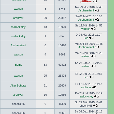
pfiffikus
Mo 23.Mai 2016 17:48
watson
3
8746
Aschemännl
So 01.Mai 2016 13:10
archivar
20
20837
Aschemännl
Sa 12.Mär 2016 14:53
reallocksley
13
13920
watson
Di 08.Mär 2016 11:07
reallocksley
1
7045
Lea
Mo 29.Feb 2016 21:48
Aschemännl
0
10470
Aschemännl
Mo 25.Jan 2016 21:23
watson
4
8869
watson
So 24.Jan 2016 21:36
Blume
53
42822
watson
Di 22.Dez 2015 16:55
watson
25
26304
Lea
Di 17.Nov 2015 14:47
Alter Schotte
21
22609
archivar
Do 29.Okt 2015 15:14
archivar
16
19566
reallocksley
So 29.Mär 2015 10:41
phoenix66
0
11329
phoenix66
Sa 06.Dez 2014 22:18
phoenix66
0
9065