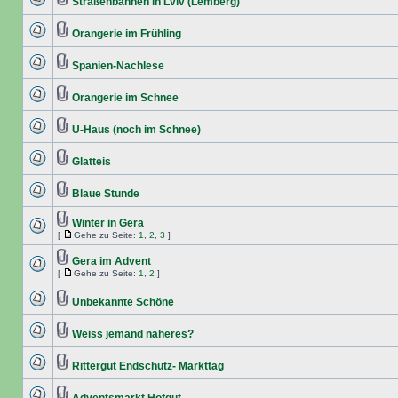
Straßenbahnen in Lviv (Lemberg)
Orangerie im Frühling
Spanien-Nachlese
Orangerie im Schnee
U-Haus (noch im Schnee)
Glatteis
Blaue Stunde
Winter in Gera
[
Gehe zu Seite:
1
,
2
,
3
]
Gera im Advent
[
Gehe zu Seite:
1
,
2
]
Unbekannte Schöne
Weiss jemand näheres?
Rittergut Endschütz- Markttag