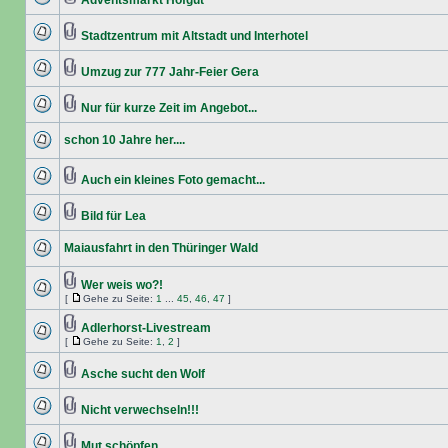
Adventsmarkt Hofgut
Stadtzentrum mit Altstadt und Interhotel
Umzug zur 777 Jahr-Feier Gera
Nur für kurze Zeit im Angebot...
schon 10 Jahre her....
Auch ein kleines Foto gemacht...
Bild für Lea
Maiausfahrt in den Thüringer Wald
Wer weis wo?!
[
Gehe zu Seite:
1
...
45
,
46
,
47
]
Adlerhorst-Livestream
[
Gehe zu Seite:
1
,
2
]
Asche sucht den Wolf
Nicht verwechseln!!!
Mut schöpfen