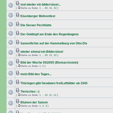
mal wieder ein bilderrätsel...
[
Gehe zu Seite:
1
...
30
,
31
,
32
]
Eisenberger Mohrenfest
Die Geraer Pechhütte
Der Goldtopf am Ende des Regenbogens
Samenfichte auf der Hammelburg von Otto Dix
wieder einmal ein Bilderrätsel
[
Gehe zu Seite:
1
...
30
,
31
,
32
]
Bild der Woche 05/2005 (Bismarckstein)
[
Gehe zu Seite:
1
,
2
]
mein Bild des Tages...
Thüringen gibt Geodaten frei/Luftbilder ab 1945
Tierisches :-)
[
Gehe zu Seite:
1
...
10
,
11
,
12
]
Blumen der Saison
[
Gehe zu Seite:
1
,
2
,
3
]