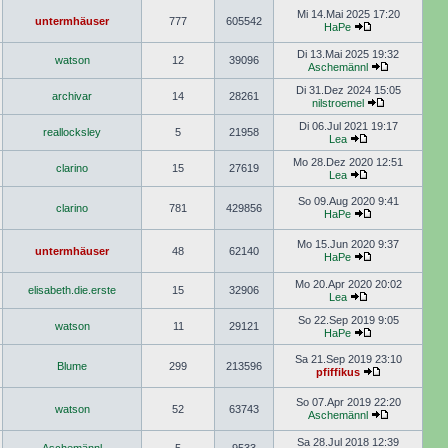
Mi 14.Mai 2025 17:20
untermhäuser
777
605542
HaPe
Di 13.Mai 2025 19:32
watson
12
39096
Aschemännl
Di 31.Dez 2024 15:05
archivar
14
28261
nilstroemel
Di 06.Jul 2021 19:17
reallocksley
5
21958
Lea
Mo 28.Dez 2020 12:51
clarino
15
27619
Lea
So 09.Aug 2020 9:41
clarino
781
429856
HaPe
Mo 15.Jun 2020 9:37
untermhäuser
48
62140
HaPe
Mo 20.Apr 2020 20:02
elisabeth.die.erste
15
32906
Lea
So 22.Sep 2019 9:05
watson
11
29121
HaPe
Sa 21.Sep 2019 23:10
Blume
299
213596
pfiffikus
So 07.Apr 2019 22:20
watson
52
63743
Aschemännl
Sa 28.Jul 2018 12:39