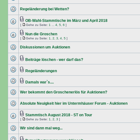
Regeländerung bei Wetten?
OB-Wahl-Stammtische im März und April 2018
[
Gehe zu Seite:
1
...
4
,
5
,
6
]
Nun die Groschen
[
Gehe zu Seite:
1
,
2
,
3
,
4
,
5
]
Diskussionen um Auktionen
Beiträge löschen - wer darf das?
Regeländerungen
Damals war`s....
Wer bekommt den Groschenerlös für Auktionen?
Absolute Neuigkeit hier im Untermhäuser Forum - Auktionen
Stammtisch August 2018 - ST on Tour
[
Gehe zu Seite:
1
,
2
,
3
]
Wir sind dann mal weg...