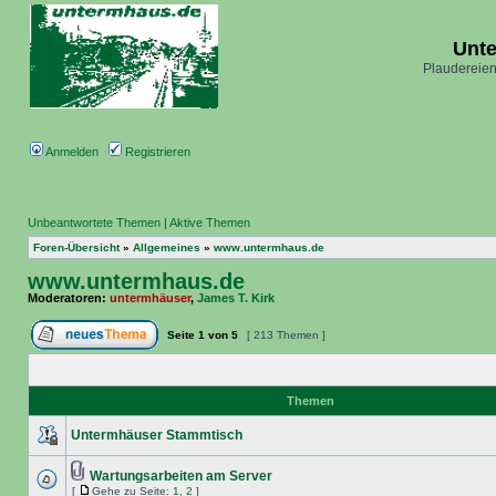
Unt
Plaudereien
Anmelden
Registrieren
Unbeantwortete Themen
|
Aktive Themen
Foren-Übersicht
»
Allgemeines
»
www.untermhaus.de
www.untermhaus.de
Moderatoren:
untermhäuser
,
James T. Kirk
Seite
1
von
5
[ 213 Themen ]
Themen
Untermhäuser Stammtisch
Wartungsarbeiten am Server
[
Gehe zu Seite:
1
,
2
]