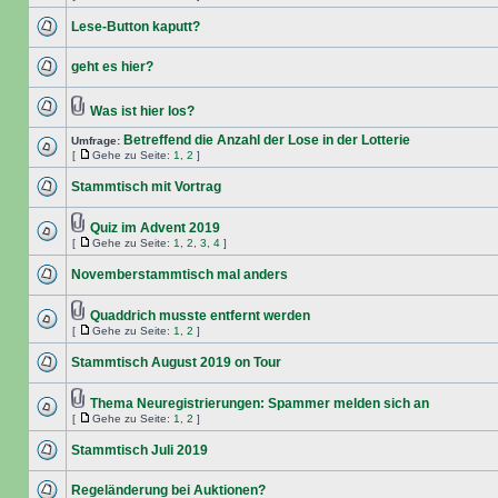
Lese-Button kaputt?
geht es hier?
Was ist hier los?
Betreffend die Anzahl der Lose in der Lotterie
Umfrage:
[
Gehe zu Seite:
1
,
2
]
Stammtisch mit Vortrag
Quiz im Advent 2019
[
Gehe zu Seite:
1
,
2
,
3
,
4
]
Novemberstammtisch mal anders
Quaddrich musste entfernt werden
[
Gehe zu Seite:
1
,
2
]
Stammtisch August 2019 on Tour
Thema Neuregistrierungen: Spammer melden sich an
[
Gehe zu Seite:
1
,
2
]
Stammtisch Juli 2019
Regeländerung bei Auktionen?