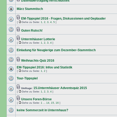
Datenübertragung verschlüsselt
März Stammtisch
EM-Tippspiel 2016 - Fragen, Diskussionen und Geplauder
[
Gehe zu Seite:
1
,
2
,
3
,
4
,
5
]
Guten Rutsch!
Untermhäuser Lotterie
[
Gehe zu Seite:
1
,
2
,
3
,
4
]
Einladung für Neugierige zum Dezember-Stammtisch
Weihnachts-Quiz 2016
EM-Tippspiel 2016: Infos und Statistik
[
Gehe zu Seite:
1
,
2
]
Tour-Tippspiel
15.Untermhäuser Adventsquiz 2015
Umfrage:
[
Gehe zu Seite:
1
,
2
,
3
,
4
]
Unsere Foren-Börse
[
Gehe zu Seite:
1
...
14
,
15
,
16
]
keine Sommerzeit in Untermhaus?