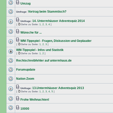
Umzug
Vortrag beim Stammtisch?
Umfrage:
14. Untermhäuser Adventsquiz 2014
Umfrage:
[
Gehe zu Seite:
1
,
2
,
3
,
4
]
Wünsche für ...
WM-Tippspiel - Fragen, Diskussion und Geplauder
[
Gehe zu Seite:
1
,
2
,
3
]
WM-Tippspiel - Infos und Statistik
[
Gehe zu Seite:
1
,
2
]
Rechtschreibfehler auf untermhaus.de
Forumupdate
Nation Zoom
13.Untermhäuser Adventsquiz 2013
Umfrage:
[
Gehe zu Seite:
1
,
2
,
3
,
4
,
5
]
Frohe Weihnachten!
10000