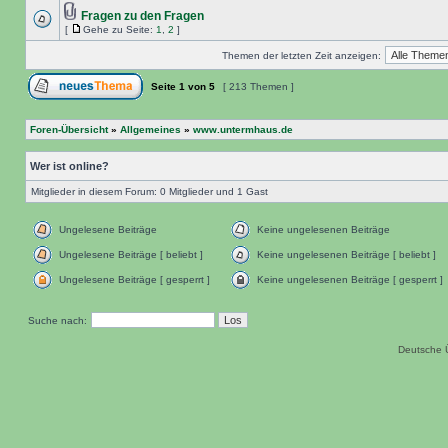
Fragen zu den Fragen
[
Gehe zu Seite:
1
,
2
]
Themen der letzten Zeit anzeigen:
Seite
1
von
5
[ 213 Themen ]
Foren-Übersicht
»
Allgemeines
»
www.untermhaus.de
Wer ist online?
Mitglieder in diesem Forum: 0 Mitglieder und 1 Gast
Ungelesene Beiträge
Keine ungelesenen Beiträge
Ungelesene Beiträge [ beliebt ]
Keine ungelesenen Beiträge [ beliebt ]
Ungelesene Beiträge [ gesperrt ]
Keine ungelesenen Beiträge [ gesperrt ]
Suche nach:
Deutsche 