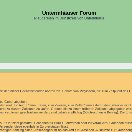
Untermhäuser Forum
Plaudereien im Dunstkreis von Untermhaus
arf den bisher Höchstbietenden überbieten. Gebote von Mitgliedern, die zum Zeitpunkt des
eres Gebot abgeben.
en wird. Ein Aufruf "zum Ersten, zum Zweiten, zum Dritten" muss durch den Betreiber nicht er
ist erst zu diesem Zeitpunkt zu laufen. Gebote, die zu einem früheren Zeitpunkt abgegeben werd
n verdienen geschrieben werden, sind gebührenpflichtig (50 Groschen je Beitrag). Die Ents
. Es ist nicht gestattet, Groschen für Euro zu erwerben oder zu veräußern. Groschen dürf
rsender diese ebenfalls in Euro erstatten lässt.
rherigen Zahlung einer Groschengebühr an das Amt für Groschen. Auskünfte zur Groschenge