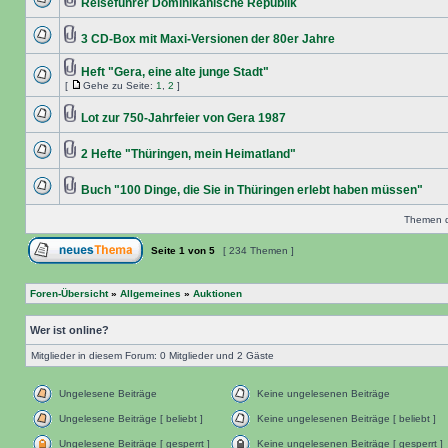
Reiseführer Dominikanische Republik
3 CD-Box mit Maxi-Versionen der 80er Jahre
Heft "Gera, eine alte junge Stadt"
[
Gehe zu Seite:
1
,
2
]
Lot zur 750-Jahrfeier von Gera 1987
2 Hefte "Thüringen, mein Heimatland"
Buch "100 Dinge, die Sie in Thüringen erlebt haben müssen"
Themen de
Seite
1
von
5
[ 234 Themen ]
Foren-Übersicht
»
Allgemeines
»
Auktionen
Wer ist online?
Mitglieder in diesem Forum: 0 Mitglieder und 2 Gäste
Ungelesene Beiträge
Keine ungelesenen Beiträge
Ungelesene Beiträge [ beliebt ]
Keine ungelesenen Beiträge [ beliebt ]
Ungelesene Beiträge [ gesperrt ]
Keine ungelesenen Beiträge [ gesperrt ]