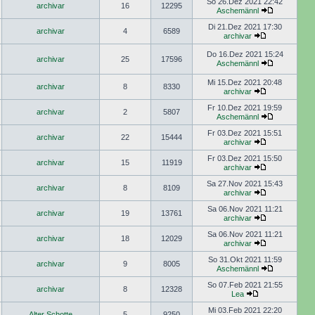
So 26.Dez 2021 22:42
archivar
16
12295
Aschemännl
Di 21.Dez 2021 17:30
archivar
4
6589
archivar
Do 16.Dez 2021 15:24
archivar
25
17596
Aschemännl
Mi 15.Dez 2021 20:48
archivar
8
8330
archivar
Fr 10.Dez 2021 19:59
archivar
2
5807
Aschemännl
Fr 03.Dez 2021 15:51
archivar
22
15444
archivar
Fr 03.Dez 2021 15:50
archivar
15
11919
archivar
Sa 27.Nov 2021 15:43
archivar
8
8109
archivar
Sa 06.Nov 2021 11:21
archivar
19
13761
archivar
Sa 06.Nov 2021 11:21
archivar
18
12029
archivar
So 31.Okt 2021 11:59
archivar
9
8005
Aschemännl
So 07.Feb 2021 21:55
archivar
8
12328
Lea
Mi 03.Feb 2021 22:20
Alter Schotte
5
9250