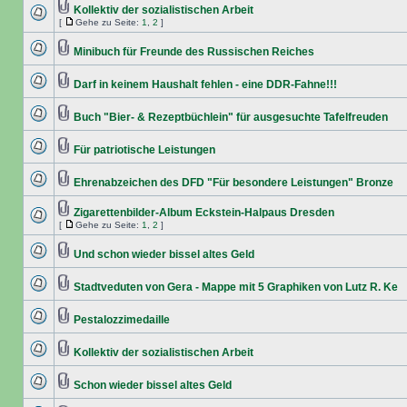
Kollektiv der sozialistischen Arbeit
[
Gehe zu Seite:
1
,
2
]
Minibuch für Freunde des Russischen Reiches
Darf in keinem Haushalt fehlen - eine DDR-Fahne!!!
Buch "Bier- & Rezeptbüchlein" für ausgesuchte Tafelfreuden
Für patriotische Leistungen
Ehrenabzeichen des DFD "Für besondere Leistungen" Bronze
Zigarettenbilder-Album Eckstein-Halpaus Dresden
[
Gehe zu Seite:
1
,
2
]
Und schon wieder bissel altes Geld
Stadtveduten von Gera - Mappe mit 5 Graphiken von Lutz R. Ke
Pestalozzimedaille
Kollektiv der sozialistischen Arbeit
Schon wieder bissel altes Geld