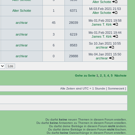
Alter Schotte
Mi 03.Feb 2021 21:53
Alter Schotte
1
6371
Alter Schotte
Mo 01.Feb 2021 19:58
archivar
45
28039
James T. Kirk
Mo 01.Feb 2021 19:44
archivar
3
6219
James T. Kirk
So 10.Jan 2021 10:55
archivar
6
8583
archivar
Mo 04.Jan 2021 15:50
archivar
0
29888
archivar
Gehe zu Seite
1
,
2
,
3
,
4
,
5
Nächste
Alle Zeiten sind UTC + 1 Stunde [ Sommerzeit ]
Du darfst
keine
neuen Themen in diesem Forum erstellen.
Du darfst
keine
Antworten zu Themen in diesem Forum erstellen.
Du darfst deine Beiträge in diesem Forum
nicht
ändern.
Du darfst deine Beiträge in diesem Forum
nicht
löschen.
Du darfst
keine
Dateianhänge in diesem Forum erstellen.