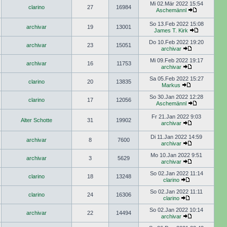
Mi 02.Mär 2022 15:54
clarino
27
16984
Aschemännl
So 13.Feb 2022 15:08
archivar
19
13001
James T. Kirk
Do 10.Feb 2022 19:20
archivar
23
15051
archivar
Mi 09.Feb 2022 19:17
archivar
16
11753
archivar
Sa 05.Feb 2022 15:27
clarino
20
13835
Markus
So 30.Jan 2022 12:28
clarino
17
12056
Aschemännl
Fr 21.Jan 2022 9:03
Alter Schotte
31
19902
archivar
Di 11.Jan 2022 14:59
archivar
8
7600
archivar
Mo 10.Jan 2022 9:51
archivar
3
5629
archivar
So 02.Jan 2022 11:14
clarino
18
13248
clarino
So 02.Jan 2022 11:11
clarino
24
16306
clarino
So 02.Jan 2022 10:14
archivar
22
14494
archivar