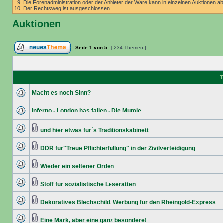
Die Forenadministration oder der Anbieter der Ware kann in einzelnen Auktionen 
Der Rechtsweg ist ausgeschlossen.
Auktionen
Seite
1
von
5
[ 234 Themen ]
T
Macht es noch Sinn?
Inferno - London has fallen - Die Mumie
und hier etwas für´s Traditionskabinett
DDR für"Treue Pflichterfüllung" in der Zivilverteidigung
Wieder ein seltener Orden
Stoff für sozialistische Leseratten
Dekoratives Blechschild, Werbung für den Rheingold-Express
Eine Mark, aber eine ganz besondere!