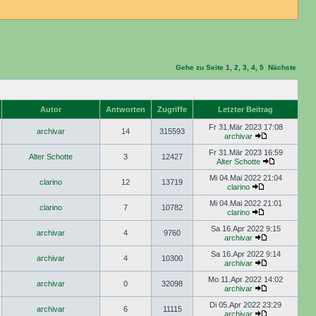
Gehe zu Seite
1
,
2
,
3
,
4
,
5
Nächste
Autor
Antworten
Zugriffe
Letzter Beitrag
Fr 31.Mär 2023 17:08
archivar
14
315593
archivar
Fr 31.Mär 2023 16:59
Alter Schotte
3
12427
Alter Schotte
Mi 04.Mai 2022 21:04
clarino
12
13719
clarino
Mi 04.Mai 2022 21:01
clarino
7
10782
clarino
Sa 16.Apr 2022 9:15
archivar
4
9760
archivar
Sa 16.Apr 2022 9:14
archivar
4
10300
archivar
Mo 11.Apr 2022 14:02
archivar
0
32098
archivar
Di 05.Apr 2022 23:29
archivar
6
11115
archivar