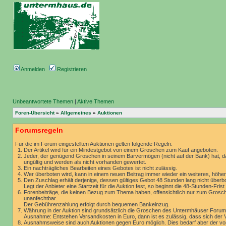
Anmelden
Registrieren
Unbeantwortete Themen
|
Aktive Themen
Foren-Übersicht
»
Allgemeines
»
Auktionen
Forumsregeln
Für die im Forum eingestellten Auktionen gelten folgende Regeln:
Der Artikel wird für ein Mindestgebot von einem Groschen zum Kauf angeboten.
Jeder, der genügend Groschen in seinem Barvermögen (nicht auf der Bank) hat, d
ungültig und werden als nicht vorhanden gewertet.
Ein nachträgliches Bearbeiten eines Gebotes ist nicht zulässig.
Wer überboten wird, kann in einem neuen Beitrag immer wieder ein weiteres, höh
Den Zuschlag erhält derjenige, dessen gültiges Gebot 48 Stunden lang nicht überbot
Legt der Anbieter eine Startzeit für die Auktion fest, so beginnt die 48-Stunden-Fr
Forenbeiträge, die keinen Bezug zum Thema haben, offensichtlich nur zum Grosche
unanfechtbar.
Der Gebührenzahlung erfolgt durch bequemen Bankeinzug.
Währung in der Auktion sind grundsätzlich die Groschen des Untermhäuser Forums
Ausnahme: Entstehen Versandkosten in Euro, dann ist es zulässig, dass sich der Ve
Ausnahmsweise sind auch Auktionen gegen Euro möglich. Dies bedarf aber der vo