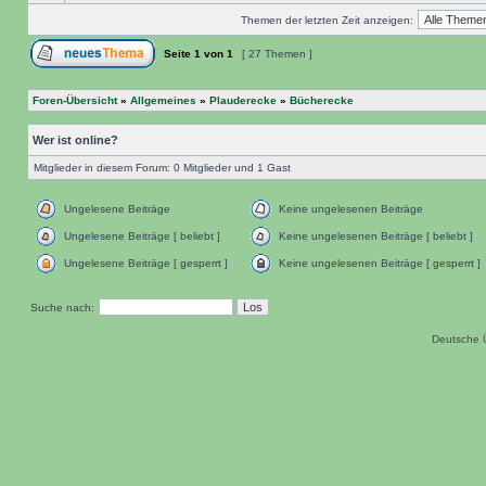
Themen der letzten Zeit anzeigen:
Seite
1
von
1
[ 27 Themen ]
Foren-Übersicht
»
Allgemeines
»
Plauderecke
»
Bücherecke
Wer ist online?
Mitglieder in diesem Forum: 0 Mitglieder und 1 Gast
Ungelesene Beiträge
Keine ungelesenen Beiträge
Ungelesene Beiträge [ beliebt ]
Keine ungelesenen Beiträge [ beliebt ]
Ungelesene Beiträge [ gesperrt ]
Keine ungelesenen Beiträge [ gesperrt ]
Suche nach:
Deutsche 