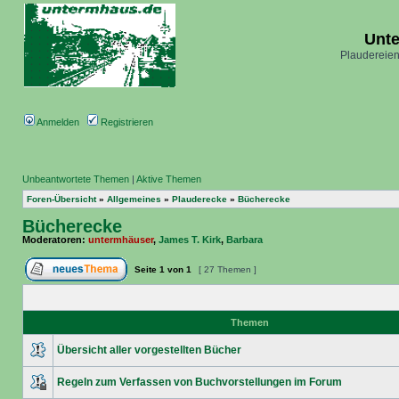
Unt
Plaudereien
Anmelden
Registrieren
Unbeantwortete Themen
|
Aktive Themen
Foren-Übersicht
»
Allgemeines
»
Plauderecke
»
Bücherecke
Bücherecke
Moderatoren:
untermhäuser
,
James T. Kirk
,
Barbara
Seite
1
von
1
[ 27 Themen ]
Themen
Übersicht aller vorgestellten Bücher
Regeln zum Verfassen von Buchvorstellungen im Forum