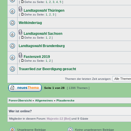
[
Gehe zu Seite:
1
,
2
,
3
,
4
,
5
]
Landtagswahl Thüringen
[
Gehe zu Seite:
1
,
2
,
3
]
Weltkindertag
Landtagswahl Sachsen
[
Gehe zu Seite:
1
,
2
]
Landtagswahl Brandenburg
Fastenzeit 2019
[
Gehe zu Seite:
1
,
2
]
Trauerlied zur Beerdigung gesucht
Themen der letzten Zeit anzeigen:
Seite
1
von
28
[ 1396 Themen ]
Foren-Übersicht
»
Allgemeines
»
Plauderecke
Wer ist online?
Mitglieder in diesem Forum:
Majestic-12 [Bot]
und 9 Gäste
Ungelesene Beiträge
Keine ungelesenen Beiträge