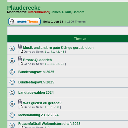
Plauderecke
Moderatoren:
untermhäuser
,
James T. Kirk
,
Barbara
Seite
1
von
28
[ 1396 Themen ]
Themen
Musik und andere gute Klänge gerade eben
[
Gehe zu Seite:
1
...
41
,
42
,
43
]
Ersatz-Quaddrich
[
Gehe zu Seite:
1
...
31
,
32
,
33
]
Bundestagswahl 2025
Bundestagswahl 2025
Landtagswahlen 2024
Was guckst du gerade?
[
Gehe zu Seite:
1
...
6
,
7
,
8
]
Mondlandung 23.02.2024
Frauenfußball-Weltmeisterschaft 2023
[
Gehe zu Seite:
1
,
2
]