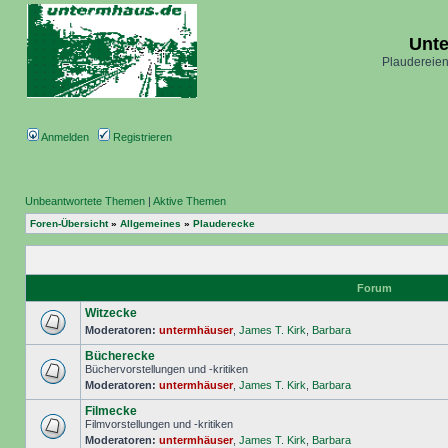
Unt
Plaudereien
Anmelden
Registrieren
Unbeantwortete Themen
|
Aktive Themen
Foren-Übersicht
»
Allgemeines
»
Plauderecke
Forum
Witzecke
Moderatoren:
untermhäuser
,
James T. Kirk
,
Barbara
Bücherecke
Büchervorstellungen und -kritiken
Moderatoren:
untermhäuser
,
James T. Kirk
,
Barbara
Filmecke
Filmvorstellungen und -kritiken
Moderatoren:
untermhäuser
,
James T. Kirk
,
Barbara