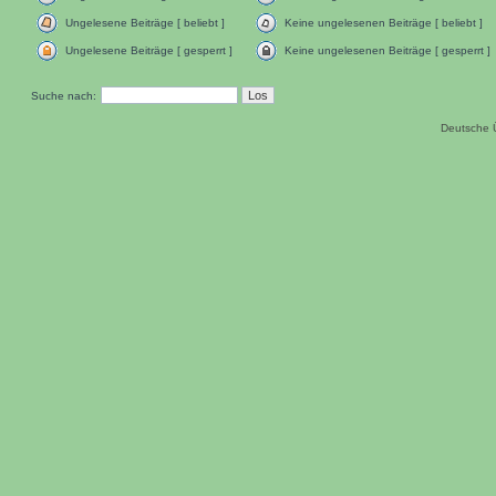
Ungelesene Beiträge [ beliebt ]
Keine ungelesenen Beiträge [ beliebt ]
Ungelesene Beiträge [ gesperrt ]
Keine ungelesenen Beiträge [ gesperrt ]
Suche nach:
Deutsche 