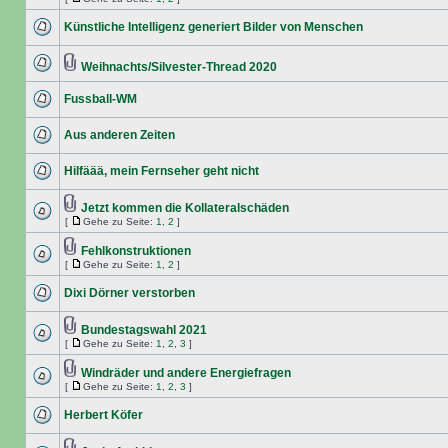
Künstliche Intelligenz generiert Bilder von Menschen
Weihnachts/Silvester-Thread 2020
Fussball-WM
Aus anderen Zeiten
Hilfäää, mein Fernseher geht nicht
Jetzt kommen die Kollateralschäden
[
Gehe zu Seite:
1
,
2
]
Fehlkonstruktionen
[
Gehe zu Seite:
1
,
2
]
Dixi Dörner verstorben
Bundestagswahl 2021
[
Gehe zu Seite:
1
,
2
,
3
]
Windräder und andere Energiefragen
[
Gehe zu Seite:
1
,
2
,
3
]
Herbert Köfer