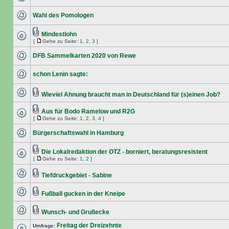
Wahl des Pomologen
Mindestlohn
[
Gehe zu Seite:
1
,
2
,
3
]
DFB Sammelkarten 2020 von Rewe
schon Lenin sagte:
Wieviel Ahnung braucht man in Deutschland für (s)einen Job?
Aus für Bodo Ramelow und R2G
[
Gehe zu Seite:
1
,
2
,
3
,
4
]
Bürgerschaftswahl in Hamburg
Die Lokalredaktion der OTZ - borniert, beratungsresistent
[
Gehe zu Seite:
1
,
2
]
Tiefdruckgebiet - Sabine
Fußball gucken in der Kneipe
Wunsch- und Grußecke
Freitag der Dreizehnte
Umfrage: