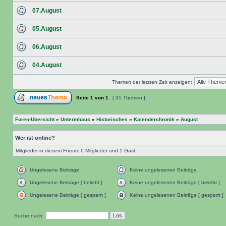
07.August
05.August
06.August
04.August
Themen der letzten Zeit anzeigen:
Seite
1
von
1
[ 31 Themen ]
Foren-Übersicht
»
Untermhaus
»
Historisches
»
Kalenderchronik
»
August
Wer ist online?
Mitglieder in diesem Forum: 0 Mitglieder und 1 Gast
Ungelesene Beiträge
Keine ungelesenen Beiträge
Ungelesene Beiträge [ beliebt ]
Keine ungelesenen Beiträge [ beliebt ]
Ungelesene Beiträge [ gesperrt ]
Keine ungelesenen Beiträge [ gesperrt ]
Suche nach: