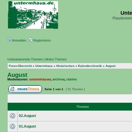
Unt
Plaudereien
Anmelden
Registrieren
Unbeantwortete Themen
|
Aktive Themen
Foren-Übersicht
»
Untermhaus
»
Historisches
»
Kalenderchronik
»
August
August
Moderatoren:
untermhäuser
,
archivar
,
clarino
Seite
1
von
1
[ 31 Themen ]
Themen
02.August
01.August