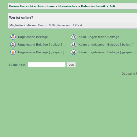
Foren-Übersicht
»
Untermhaus
»
Historisches
»
Kalenderchronik
»
Juli
Wer ist online?
Mitglieder in diesem Forum: 0 Mitglieder und 1 Gast
Ungelesene Beiträge
Keine ungelesenen Beiträge
Ungelesene Beiträge [ beliebt ]
Keine ungelesenen Beiträge [ beliebt ]
Ungelesene Beiträge [ gesperrt ]
Keine ungelesenen Beiträge [ gesperrt ]
Suche nach:
Deutsche 