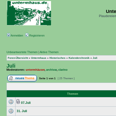
Unt
Plaudereien
Anmelden
Registrieren
Unbeantwortete Themen
|
Aktive Themen
Foren-Übersicht
»
Untermhaus
»
Historisches
»
Kalenderchronik
»
Juli
Juli
Moderatoren:
untermhäuser
,
archivar
,
clarino
Seite
1
von
1
[ 25 Themen ]
Themen
07.Juli
31. Juli