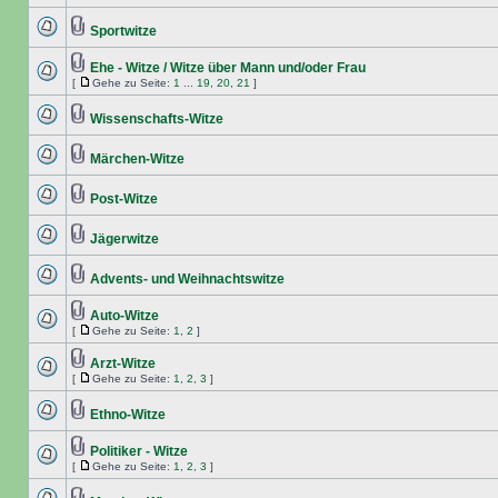
Sportwitze
Ehe - Witze / Witze über Mann und/oder Frau
[
Gehe zu Seite:
1
...
19
,
20
,
21
]
Wissenschafts-Witze
Märchen-Witze
Post-Witze
Jägerwitze
Advents- und Weihnachtswitze
Auto-Witze
[
Gehe zu Seite:
1
,
2
]
Arzt-Witze
[
Gehe zu Seite:
1
,
2
,
3
]
Ethno-Witze
Politiker - Witze
[
Gehe zu Seite:
1
,
2
,
3
]