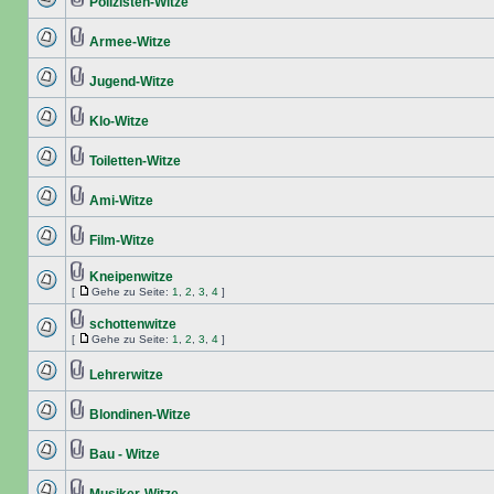
Polizisten-Witze
Armee-Witze
Jugend-Witze
Klo-Witze
Toiletten-Witze
Ami-Witze
Film-Witze
Kneipenwitze
[
Gehe zu Seite:
1
,
2
,
3
,
4
]
schottenwitze
[
Gehe zu Seite:
1
,
2
,
3
,
4
]
Lehrerwitze
Blondinen-Witze
Bau - Witze