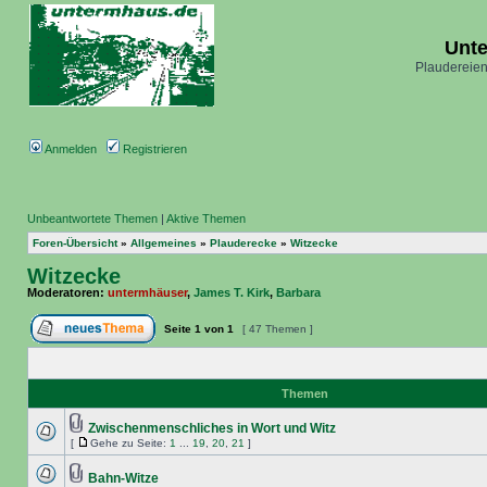
Unt
Plaudereien
Anmelden
Registrieren
Unbeantwortete Themen
|
Aktive Themen
Foren-Übersicht
»
Allgemeines
»
Plauderecke
»
Witzecke
Witzecke
Moderatoren:
untermhäuser
,
James T. Kirk
,
Barbara
Seite
1
von
1
[ 47 Themen ]
Themen
Zwischenmenschliches in Wort und Witz
[
Gehe zu Seite:
1
...
19
,
20
,
21
]
Bahn-Witze