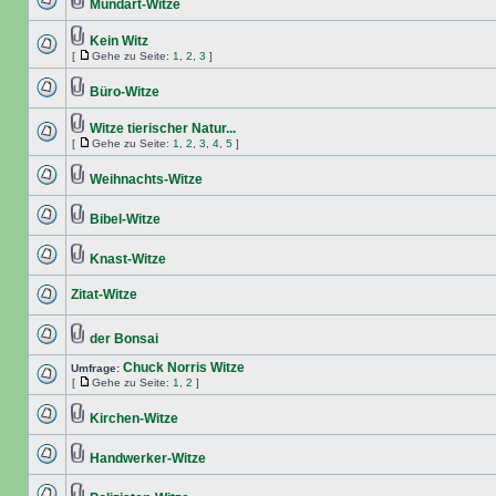
Mundart-Witze
Kein Witz
[
Gehe zu Seite:
1
,
2
,
3
]
Büro-Witze
Witze tierischer Natur...
[
Gehe zu Seite:
1
,
2
,
3
,
4
,
5
]
Weihnachts-Witze
Bibel-Witze
Knast-Witze
Zitat-Witze
der Bonsai
Chuck Norris Witze
Umfrage:
[
Gehe zu Seite:
1
,
2
]
Kirchen-Witze
Handwerker-Witze