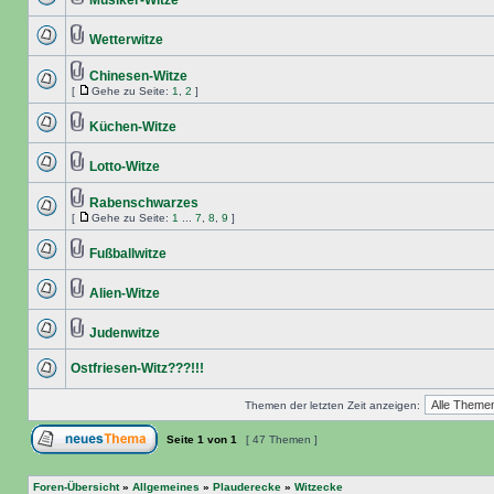
Musiker-Witze
Wetterwitze
Chinesen-Witze
[
Gehe zu Seite:
1
,
2
]
Küchen-Witze
Lotto-Witze
Rabenschwarzes
[
Gehe zu Seite:
1
...
7
,
8
,
9
]
Fußballwitze
Alien-Witze
Judenwitze
Ostfriesen-Witz???!!!
Themen der letzten Zeit anzeigen:
Seite
1
von
1
[ 47 Themen ]
Foren-Übersicht
»
Allgemeines
»
Plauderecke
»
Witzecke