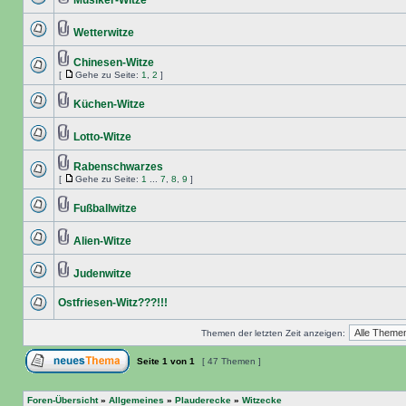
Musiker-Witze
Wetterwitze
Chinesen-Witze
[
Gehe zu Seite:
1
,
2
]
Küchen-Witze
Lotto-Witze
Rabenschwarzes
[
Gehe zu Seite:
1
...
7
,
8
,
9
]
Fußballwitze
Alien-Witze
Judenwitze
Ostfriesen-Witz???!!!
Themen der letzten Zeit anzeigen:
Seite
1
von
1
[ 47 Themen ]
Foren-Übersicht
»
Allgemeines
»
Plauderecke
»
Witzecke