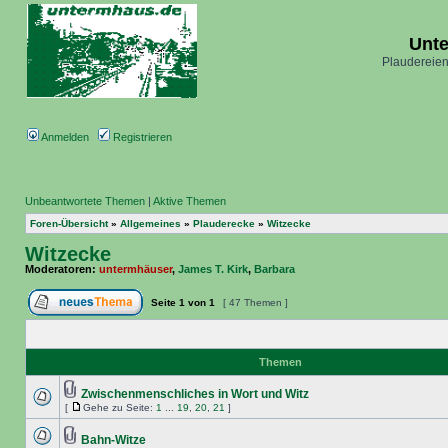
Unt
Plaudereien
Anmelden
Registrieren
Unbeantwortete Themen
|
Aktive Themen
Foren-Übersicht
»
Allgemeines
»
Plauderecke
»
Witzecke
Witzecke
Moderatoren:
untermhäuser
,
James T. Kirk
,
Barbara
Seite
1
von
1
[ 47 Themen ]
Themen
Zwischenmenschliches in Wort und Witz
[
Gehe zu Seite:
1
...
19
,
20
,
21
]
Bahn-Witze