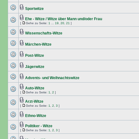
Sportwitze
Ehe - Witze / Witze über Mann und/oder Frau
[
Gehe zu Seite:
1
...
19
,
20
,
21
]
Wissenschafts-Witze
Märchen-Witze
Post-Witze
Jägerwitze
Advents- und Weihnachtswitze
Auto-Witze
[
Gehe zu Seite:
1
,
2
]
Arzt-Witze
[
Gehe zu Seite:
1
,
2
,
3
]
Ethno-Witze
Politiker - Witze
[
Gehe zu Seite:
1
,
2
,
3
]