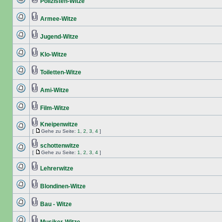
Polizisten-Witze
Armee-Witze
Jugend-Witze
Klo-Witze
Toiletten-Witze
Ami-Witze
Film-Witze
Kneipenwitze
[
Gehe zu Seite:
1
,
2
,
3
,
4
]
schottenwitze
[
Gehe zu Seite:
1
,
2
,
3
,
4
]
Lehrerwitze
Blondinen-Witze
Bau - Witze