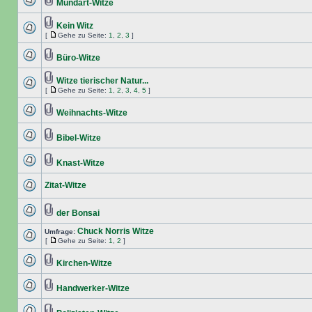
Mundart-Witze
Kein Witz
[
Gehe zu Seite:
1
,
2
,
3
]
Büro-Witze
Witze tierischer Natur...
[
Gehe zu Seite:
1
,
2
,
3
,
4
,
5
]
Weihnachts-Witze
Bibel-Witze
Knast-Witze
Zitat-Witze
der Bonsai
Chuck Norris Witze
Umfrage:
[
Gehe zu Seite:
1
,
2
]
Kirchen-Witze
Handwerker-Witze