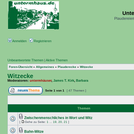
Unt
Plaudereien
Anmelden
Registrieren
Unbeantwortete Themen
|
Aktive Themen
Foren-Übersicht
»
Allgemeines
»
Plauderecke
»
Witzecke
Witzecke
Moderatoren:
untermhäuser
,
James T. Kirk
,
Barbara
Seite
1
von
1
[ 47 Themen ]
Themen
Zwischenmenschliches in Wort und Witz
[
Gehe zu Seite:
1
...
19
,
20
,
21
]
Bahn-Witze