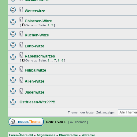
Musiker-Witze
Wetterwitze
Chinesen-Witze
[
Gehe zu Seite:
1
,
2
]
Küchen-Witze
Lotto-Witze
Rabenschwarzes
[
Gehe zu Seite:
1
...
7
,
8
,
9
]
Fußballwitze
Alien-Witze
Judenwitze
Ostfriesen-Witz???!!!
Themen der letzten Zeit anzeigen:
Seite
1
von
1
[ 47 Themen ]
Foren-Übersicht
»
Allgemeines
»
Plauderecke
»
Witzecke