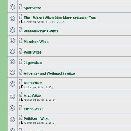
Sportwitze
Ehe - Witze / Witze über Mann und/oder Frau
[
Gehe zu Seite:
1
...
19
,
20
,
21
]
Wissenschafts-Witze
Märchen-Witze
Post-Witze
Jägerwitze
Advents- und Weihnachtswitze
Auto-Witze
[
Gehe zu Seite:
1
,
2
]
Arzt-Witze
[
Gehe zu Seite:
1
,
2
,
3
]
Ethno-Witze
Politiker - Witze
[
Gehe zu Seite:
1
,
2
,
3
]