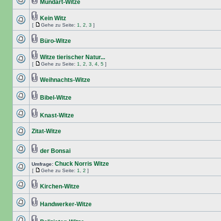
Mundart-Witze
Kein Witz
[
Gehe zu Seite:
1
,
2
,
3
]
Büro-Witze
Witze tierischer Natur...
[
Gehe zu Seite:
1
,
2
,
3
,
4
,
5
]
Weihnachts-Witze
Bibel-Witze
Knast-Witze
Zitat-Witze
der Bonsai
Chuck Norris Witze
Umfrage:
[
Gehe zu Seite:
1
,
2
]
Kirchen-Witze
Handwerker-Witze