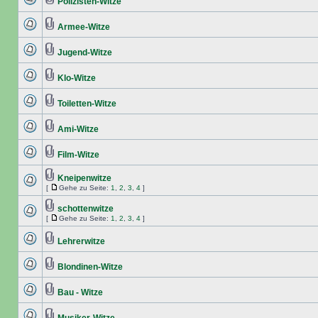
Polizisten-Witze
Armee-Witze
Jugend-Witze
Klo-Witze
Toiletten-Witze
Ami-Witze
Film-Witze
Kneipenwitze
[
Gehe zu Seite:
1
,
2
,
3
,
4
]
schottenwitze
[
Gehe zu Seite:
1
,
2
,
3
,
4
]
Lehrerwitze
Blondinen-Witze
Bau - Witze