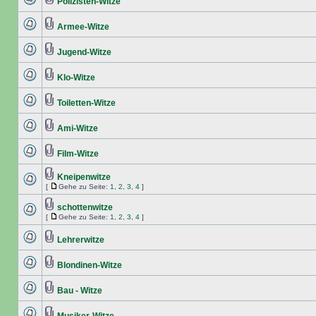
Polizisten-Witze
Armee-Witze
Jugend-Witze
Klo-Witze
Toiletten-Witze
Ami-Witze
Film-Witze
Kneipenwitze
[
Gehe zu Seite:
1
,
2
,
3
,
4
]
schottenwitze
[
Gehe zu Seite:
1
,
2
,
3
,
4
]
Lehrerwitze
Blondinen-Witze
Bau - Witze