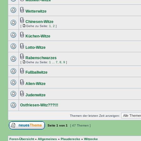
Musiker-Witze
Wetterwitze
Chinesen-Witze
[
Gehe zu Seite:
1
,
2
]
Küchen-Witze
Lotto-Witze
Rabenschwarzes
[
Gehe zu Seite:
1
...
7
,
8
,
9
]
Fußballwitze
Alien-Witze
Judenwitze
Ostfriesen-Witz???!!!
Themen der letzten Zeit anzeigen:
Seite
1
von
1
[ 47 Themen ]
Foren-Übersicht
»
Allgemeines
»
Plauderecke
»
Witzecke