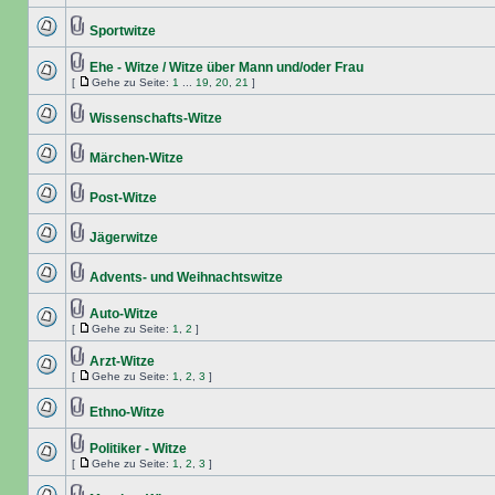
Sportwitze
Ehe - Witze / Witze über Mann und/oder Frau
[
Gehe zu Seite:
1
...
19
,
20
,
21
]
Wissenschafts-Witze
Märchen-Witze
Post-Witze
Jägerwitze
Advents- und Weihnachtswitze
Auto-Witze
[
Gehe zu Seite:
1
,
2
]
Arzt-Witze
[
Gehe zu Seite:
1
,
2
,
3
]
Ethno-Witze
Politiker - Witze
[
Gehe zu Seite:
1
,
2
,
3
]