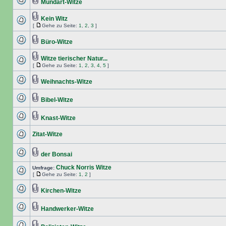
Mundart-Witze
Kein Witz
[
Gehe zu Seite:
1
,
2
,
3
]
Büro-Witze
Witze tierischer Natur...
[
Gehe zu Seite:
1
,
2
,
3
,
4
,
5
]
Weihnachts-Witze
Bibel-Witze
Knast-Witze
Zitat-Witze
der Bonsai
Chuck Norris Witze
Umfrage:
[
Gehe zu Seite:
1
,
2
]
Kirchen-Witze
Handwerker-Witze