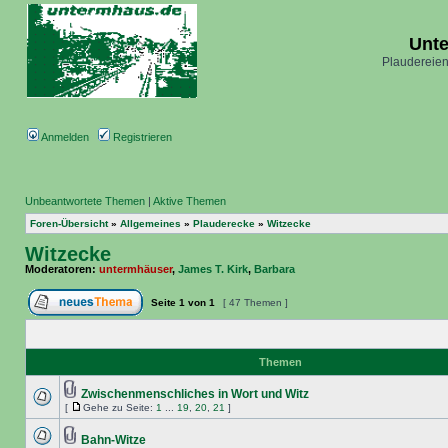
Unt
Plaudereien
Anmelden
Registrieren
Unbeantwortete Themen
|
Aktive Themen
Foren-Übersicht
»
Allgemeines
»
Plauderecke
»
Witzecke
Witzecke
Moderatoren:
untermhäuser
,
James T. Kirk
,
Barbara
Seite
1
von
1
[ 47 Themen ]
Themen
Zwischenmenschliches in Wort und Witz
[
Gehe zu Seite:
1
...
19
,
20
,
21
]
Bahn-Witze