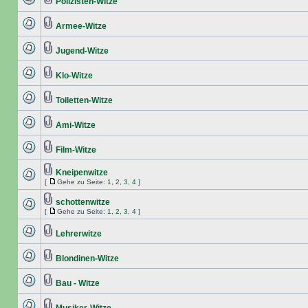
Polizisten-Witze
Armee-Witze
Jugend-Witze
Klo-Witze
Toiletten-Witze
Ami-Witze
Film-Witze
Kneipenwitze
[
Gehe zu Seite:
1
,
2
,
3
,
4
]
schottenwitze
[
Gehe zu Seite:
1
,
2
,
3
,
4
]
Lehrerwitze
Blondinen-Witze
Bau - Witze