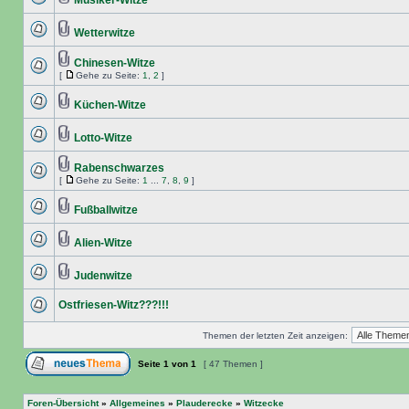
Musiker-Witze
Wetterwitze
Chinesen-Witze
[
Gehe zu Seite:
1
,
2
]
Küchen-Witze
Lotto-Witze
Rabenschwarzes
[
Gehe zu Seite:
1
...
7
,
8
,
9
]
Fußballwitze
Alien-Witze
Judenwitze
Ostfriesen-Witz???!!!
Themen der letzten Zeit anzeigen:
Seite
1
von
1
[ 47 Themen ]
Foren-Übersicht
»
Allgemeines
»
Plauderecke
»
Witzecke