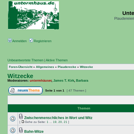
Unt
Plaudereien
Anmelden
Registrieren
Unbeantwortete Themen
|
Aktive Themen
Foren-Übersicht
»
Allgemeines
»
Plauderecke
»
Witzecke
Witzecke
Moderatoren:
untermhäuser
,
James T. Kirk
,
Barbara
Seite
1
von
1
[ 47 Themen ]
Themen
Zwischenmenschliches in Wort und Witz
[
Gehe zu Seite:
1
...
19
,
20
,
21
]
Bahn-Witze