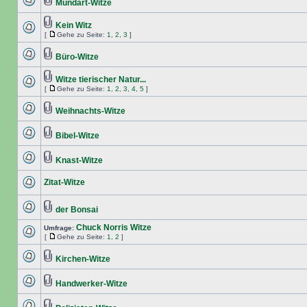
Mundart-Witze
Kein Witz
[
Gehe zu Seite:
1
,
2
,
3
]
Büro-Witze
Witze tierischer Natur...
[
Gehe zu Seite:
1
,
2
,
3
,
4
,
5
]
Weihnachts-Witze
Bibel-Witze
Knast-Witze
Zitat-Witze
der Bonsai
Chuck Norris Witze
Umfrage:
[
Gehe zu Seite:
1
,
2
]
Kirchen-Witze
Handwerker-Witze