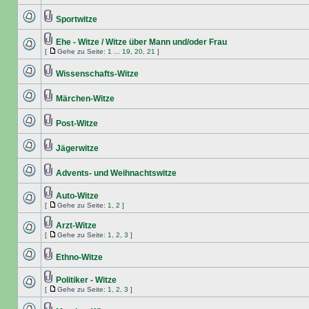
Sportwitze
Ehe - Witze / Witze über Mann und/oder Frau
[
Gehe zu Seite:
1
...
19
,
20
,
21
]
Wissenschafts-Witze
Märchen-Witze
Post-Witze
Jägerwitze
Advents- und Weihnachtswitze
Auto-Witze
[
Gehe zu Seite:
1
,
2
]
Arzt-Witze
[
Gehe zu Seite:
1
,
2
,
3
]
Ethno-Witze
Politiker - Witze
[
Gehe zu Seite:
1
,
2
,
3
]