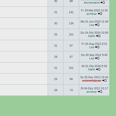
30
88
Aschemännl
Fr 29.Mai 2020 12:35
31
141
archivar
Mo 01.Jun 2020 11:46
30
134
Lea
Do 24.Okt 2024 10:06
25
101
HaPe
Fr 02.Aug 2013 9:31
31
97
Lea
Do 20.Sep 2012 9:40
29
67
Lea
Mi 31.Okt 2018 8:39
31
101
HaPe
So 25.Nov 2012 15:42
29
66
untermhäuser
Di 04.Dez 2012 15:17
28
74
archivar