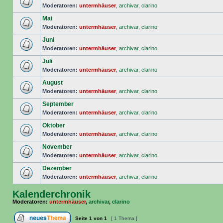
Moderatoren:
untermhäuser
,
archivar
,
clarino
Mai
Moderatoren:
untermhäuser
,
archivar
,
clarino
Juni
Moderatoren:
untermhäuser
,
archivar
,
clarino
Juli
Moderatoren:
untermhäuser
,
archivar
,
clarino
August
Moderatoren:
untermhäuser
,
archivar
,
clarino
September
Moderatoren:
untermhäuser
,
archivar
,
clarino
Oktober
Moderatoren:
untermhäuser
,
archivar
,
clarino
November
Moderatoren:
untermhäuser
,
archivar
,
clarino
Dezember
Moderatoren:
untermhäuser
,
archivar
,
clarino
Kalenderchronik
Moderatoren:
untermhäuser
,
archivar
,
clarino
Seite
1
von
1
[ 1 Thema ]