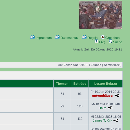
Impressum
Datenschutz
Regeln
Groschen
FAQ
Suche
Aktuelle Zeit: Do 06.Aug 2026 19:31
Alle Zeiten sind UTC + 1 Stunde [ Sommerzeit ]
Themen
Beiträge
Letzter Beitrag
Fr 10.Jan 2014 22:31
31
91
untermhäuser
Mi 10.Okt 2018 8:46
29
120
HaPe
Mi 22.Mär 2023 16:06
31
112
James T. Kirk
So 06.Mai 2012 12:36