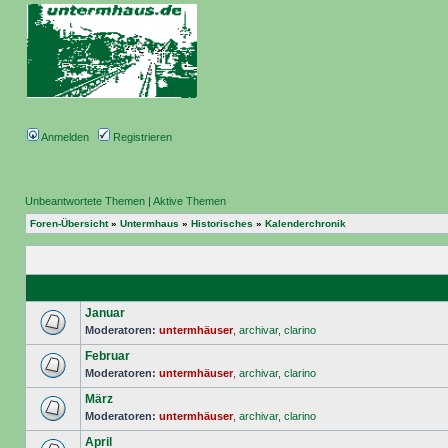
Anmelden
Registrieren
Unbeantwortete Themen
|
Aktive Themen
Foren-Übersicht
»
Untermhaus
»
Historisches
»
Kalenderchronik
Januar
Moderatoren:
untermhäuser
,
archivar
,
clarino
Februar
Moderatoren:
untermhäuser
,
archivar
,
clarino
März
Moderatoren:
untermhäuser
,
archivar
,
clarino
April