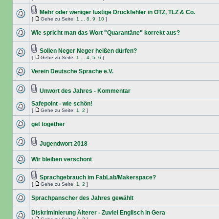
Mehr oder weniger lustige Druckfehler in OTZ, TLZ & Co.
[
Gehe zu Seite:
1
...
8
,
9
,
10
]
Wie spricht man das Wort "Quarantäne" korrekt aus?
Sollen Neger Neger heißen dürfen?
[
Gehe zu Seite:
1
...
4
,
5
,
6
]
Verein Deutsche Sprache e.V.
Unwort des Jahres - Kommentar
Safepoint - wie schön!
[
Gehe zu Seite:
1
,
2
]
get together
Jugendwort 2018
Wir bleiben verschont
Sprachgebrauch im FabLab/Makerspace?
[
Gehe zu Seite:
1
,
2
]
Sprachpanscher des Jahres gewählt
Diskriminierung Älterer - Zuviel Englisch in Gera