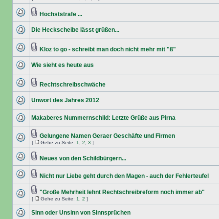
Höchststrafe ...
Die Heckscheibe lässt grüßen...
Kloz to go - schreibt man doch nicht mehr mit "ß"
Wie sieht es heute aus
Rechtschreibschwäche
Unwort des Jahres 2012
Makaberes Nummernschild: Letzte Grüße aus Pirna
Gelungene Namen Geraer Geschäfte und Firmen
[
Gehe zu Seite:
1
,
2
,
3
]
Neues von den Schildbürgern...
Nicht nur Liebe geht durch den Magen - auch der Fehlerteufel
"Große Mehrheit lehnt Rechtschreibreform noch immer ab"
[
Gehe zu Seite:
1
,
2
]
Sinn oder Unsinn von Sinnsprüchen