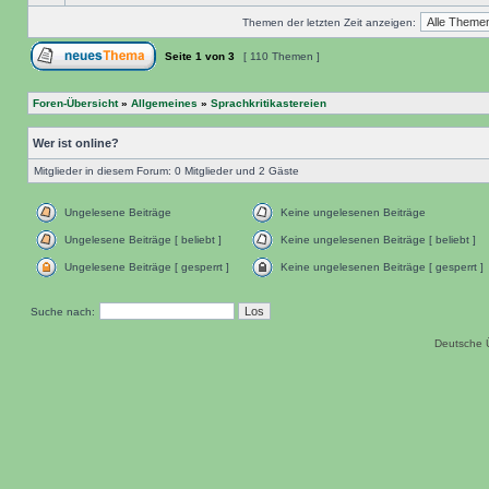
Themen der letzten Zeit anzeigen:
Seite
1
von
3
[ 110 Themen ]
Foren-Übersicht
»
Allgemeines
»
Sprachkritikastereien
Wer ist online?
Mitglieder in diesem Forum: 0 Mitglieder und 2 Gäste
Ungelesene Beiträge
Keine ungelesenen Beiträge
Ungelesene Beiträge [ beliebt ]
Keine ungelesenen Beiträge [ beliebt ]
Ungelesene Beiträge [ gesperrt ]
Keine ungelesenen Beiträge [ gesperrt ]
Suche nach:
Deutsche 