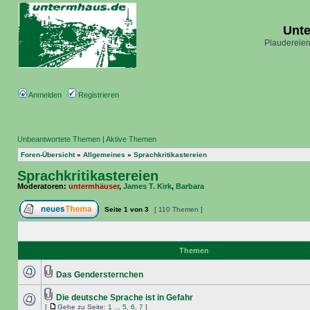
Unt
Plaudereien
Anmelden
Registrieren
Unbeantwortete Themen
|
Aktive Themen
Foren-Übersicht
»
Allgemeines
»
Sprachkritikastereien
Sprachkritikastereien
Moderatoren:
untermhäuser
,
James T. Kirk
,
Barbara
Seite
1
von
3
[ 110 Themen ]
Themen
Das Gendersternchen
Die deutsche Sprache ist in Gefahr
[
Gehe zu Seite:
1
...
5
,
6
,
7
]