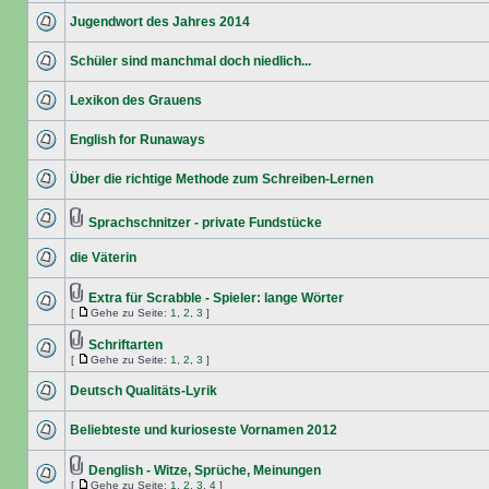
Jugendwort des Jahres 2014
Schüler sind manchmal doch niedlich...
Lexikon des Grauens
English for Runaways
Über die richtige Methode zum Schreiben-Lernen
Sprachschnitzer - private Fundstücke
die Väterin
Extra für Scrabble - Spieler: lange Wörter
[
Gehe zu Seite:
1
,
2
,
3
]
Schriftarten
[
Gehe zu Seite:
1
,
2
,
3
]
Deutsch Qualitäts-Lyrik
Beliebteste und kurioseste Vornamen 2012
Denglish - Witze, Sprüche, Meinungen
[
Gehe zu Seite:
1
,
2
,
3
,
4
]