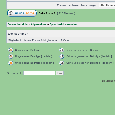
Themen der letzten Zeit anzeigen:
Seite
1
von
3
[ 110 Themen ]
Foren-Übersicht
»
Allgemeines
»
Sprachkritikastereien
Wer ist online?
Mitglieder in diesem Forum: 0 Mitglieder und 1 Gast
Ungelesene Beiträge
Keine ungelesenen Beiträge
Ungelesene Beiträge [ beliebt ]
Keine ungelesenen Beiträge [ beliebt ]
Ungelesene Beiträge [ gesperrt ]
Keine ungelesenen Beiträge [ gesperrt ]
Suche nach:
Deutsche 