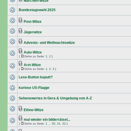
Märchen-Witze
Bundestagswahl 2025
Post-Witze
Jägerwitze
Advents- und Weihnachtswitze
Auto-Witze
[
Gehe zu Seite:
1
,
2
]
Arzt-Witze
[
Gehe zu Seite:
1
,
2
,
3
]
Lese-Button kaputt?
kuriose US-Flagge
Sehenswertes in Gera & Umgebung von A-Z
Ethno-Witze
mal wieder ein bilderrätsel...
[
Gehe zu Seite:
1
...
30
,
31
,
32
]