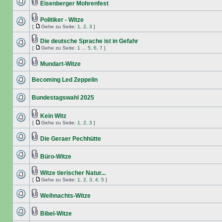
Eisenberger Mohrenfest
Politiker - Witze
[
Gehe zu Seite:
1
,
2
,
3
]
Die deutsche Sprache ist in Gefahr
[
Gehe zu Seite:
1
...
5
,
6
,
7
]
Mundart-Witze
Becoming Led Zeppelin
Bundestagswahl 2025
Kein Witz
[
Gehe zu Seite:
1
,
2
,
3
]
Die Geraer Pechhütte
Büro-Witze
Witze tierischer Natur...
[
Gehe zu Seite:
1
,
2
,
3
,
4
,
5
]
Weihnachts-Witze
Bibel-Witze