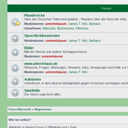
Forum
Plauderecke
Über den Gerschen Tellerrand geblickt - Plaudern über den Rest der Welt..
Moderatoren:
untermhäuser
,
James T. Kirk
,
Barbara
Unterforen:
Witzecke
,
Bücherecke
,
Filmecke
Sprachkritikastereien
Moderatoren:
untermhäuser
,
James T. Kirk
,
Barbara
Bilder
Bild der Woche und andere Schnappschüsse...
Moderator:
untermhäuser
www.untermhaus.de
Wünsche, Fragen, Meinungen, Hinweise, Infos, Anregungen und Kritik zu
Moderatoren:
untermhäuser
,
James T. Kirk
Auktionen
Unterforum, in dem diverse Kleinigkeiten gegen Groschen versteigert wer
Spielhölle
Der Name sagt doch alles.
Foren-Übersicht
»
Allgemeines
Wer ist online?
Mitglieder in diesem Forum: 0 Mitglieder und 1 Gast