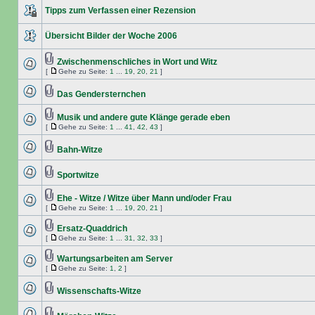
Tipps zum Verfassen einer Rezension
Übersicht Bilder der Woche 2006
Zwischenmenschliches in Wort und Witz
[
Gehe zu Seite:
1
...
19
,
20
,
21
]
Das Gendersternchen
Musik und andere gute Klänge gerade eben
[
Gehe zu Seite:
1
...
41
,
42
,
43
]
Bahn-Witze
Sportwitze
Ehe - Witze / Witze über Mann und/oder Frau
[
Gehe zu Seite:
1
...
19
,
20
,
21
]
Ersatz-Quaddrich
[
Gehe zu Seite:
1
...
31
,
32
,
33
]
Wartungsarbeiten am Server
[
Gehe zu Seite:
1
,
2
]
Wissenschafts-Witze