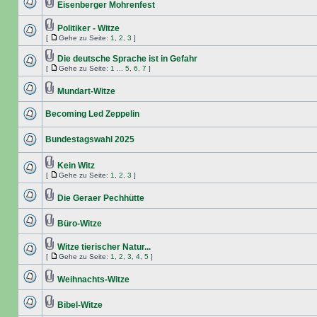
Eisenberger Mohrenfest
Politiker - Witze
[
Gehe zu Seite:
1
,
2
,
3
]
Die deutsche Sprache ist in Gefahr
[
Gehe zu Seite:
1
...
5
,
6
,
7
]
Mundart-Witze
Becoming Led Zeppelin
Bundestagswahl 2025
Kein Witz
[
Gehe zu Seite:
1
,
2
,
3
]
Die Geraer Pechhütte
Büro-Witze
Witze tierischer Natur...
[
Gehe zu Seite:
1
,
2
,
3
,
4
,
5
]
Weihnachts-Witze
Bibel-Witze