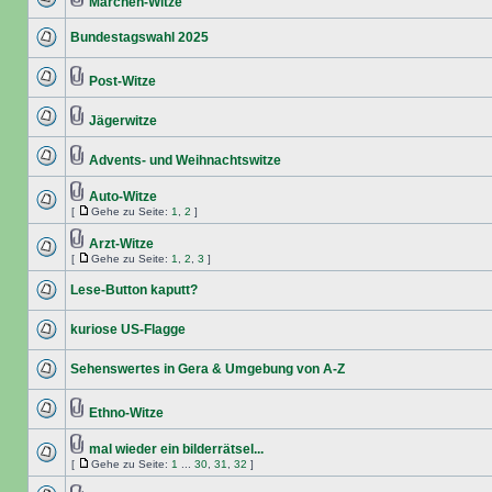
Märchen-Witze
Bundestagswahl 2025
Post-Witze
Jägerwitze
Advents- und Weihnachtswitze
Auto-Witze
[
Gehe zu Seite:
1
,
2
]
Arzt-Witze
[
Gehe zu Seite:
1
,
2
,
3
]
Lese-Button kaputt?
kuriose US-Flagge
Sehenswertes in Gera & Umgebung von A-Z
Ethno-Witze
mal wieder ein bilderrätsel...
[
Gehe zu Seite:
1
...
30
,
31
,
32
]