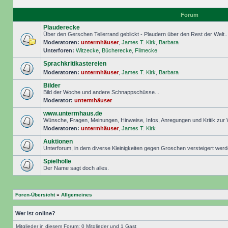
Forum
Plauderecke
Über den Gerschen Tellerrand geblickt - Plaudern über den Rest der Welt..
Moderatoren:
untermhäuser
,
James T. Kirk
,
Barbara
Unterforen:
Witzecke
,
Bücherecke
,
Filmecke
Sprachkritikastereien
Moderatoren:
untermhäuser
,
James T. Kirk
,
Barbara
Bilder
Bild der Woche und andere Schnappschüsse...
Moderator:
untermhäuser
www.untermhaus.de
Wünsche, Fragen, Meinungen, Hinweise, Infos, Anregungen und Kritik zu
Moderatoren:
untermhäuser
,
James T. Kirk
Auktionen
Unterforum, in dem diverse Kleinigkeiten gegen Groschen versteigert wer
Spielhölle
Der Name sagt doch alles.
Foren-Übersicht
»
Allgemeines
Wer ist online?
Mitglieder in diesem Forum: 0 Mitglieder und 1 Gast