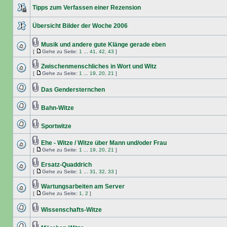
Tipps zum Verfassen einer Rezension
Übersicht Bilder der Woche 2006
Musik und andere gute Klänge gerade eben
[
Gehe zu Seite:
1
...
41
,
42
,
43
]
Zwischenmenschliches in Wort und Witz
[
Gehe zu Seite:
1
...
19
,
20
,
21
]
Das Gendersternchen
Bahn-Witze
Sportwitze
Ehe - Witze / Witze über Mann und/oder Frau
[
Gehe zu Seite:
1
...
19
,
20
,
21
]
Ersatz-Quaddrich
[
Gehe zu Seite:
1
...
31
,
32
,
33
]
Wartungsarbeiten am Server
[
Gehe zu Seite:
1
,
2
]
Wissenschafts-Witze