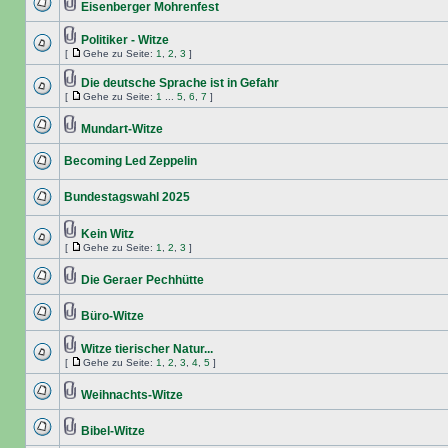
Eisenberger Mohrenfest
Politiker - Witze
[
Gehe zu Seite:
1
,
2
,
3
]
Die deutsche Sprache ist in Gefahr
[
Gehe zu Seite:
1
...
5
,
6
,
7
]
Mundart-Witze
Becoming Led Zeppelin
Bundestagswahl 2025
Kein Witz
[
Gehe zu Seite:
1
,
2
,
3
]
Die Geraer Pechhütte
Büro-Witze
Witze tierischer Natur...
[
Gehe zu Seite:
1
,
2
,
3
,
4
,
5
]
Weihnachts-Witze
Bibel-Witze