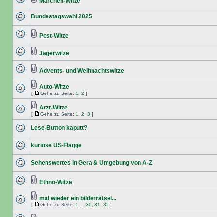
Märchen-Witze
Bundestagswahl 2025
Post-Witze
Jägerwitze
Advents- und Weihnachtswitze
Auto-Witze
[
Gehe zu Seite:
1
,
2
]
Arzt-Witze
[
Gehe zu Seite:
1
,
2
,
3
]
Lese-Button kaputt?
kuriose US-Flagge
Sehenswertes in Gera & Umgebung von A-Z
Ethno-Witze
mal wieder ein bilderrätsel...
[
Gehe zu Seite:
1
...
30
,
31
,
32
]