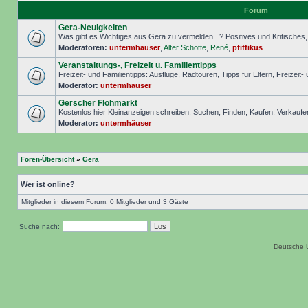
Forum
Gera-Neuigkeiten
Was gibt es Wichtiges aus Gera zu vermelden...? Positives und Kritisches, S
Moderatoren:
untermhäuser
,
Alter Schotte
,
René
,
pfiffikus
Veranstaltungs-, Freizeit u. Familientipps
Freizeit- und Familientipps: Ausflüge, Radtouren, Tipps für Eltern, Freizeit-
Moderator:
untermhäuser
Gerscher Flohmarkt
Kostenlos hier Kleinanzeigen schreiben. Suchen, Finden, Kaufen, Verkaufe
Moderator:
untermhäuser
Foren-Übersicht
»
Gera
Wer ist online?
Mitglieder in diesem Forum: 0 Mitglieder und 3 Gäste
Suche nach:
Deutsche 