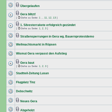
Übergelaufen
Gera blitzt!
[
Gehe zu Seite:
1
...
11
,
12
,
13
]
1. Silvesterrakete erfolgreich gezündet
[
Gehe zu Seite:
1
,
2
,
3
]
Straßensperrungen in Gera wg. Bauernprotestdemo
Weihnachtsmarkt in Röpsen
Wismut Gera verpasst den Aufstieg
Gera baut
[
Gehe zu Seite:
1
,
2
,
3
]
Stadtteil-Zeitung Lusan
Flugplatz Tinz
Debschwitz
Neues Gera
Abgeholzt