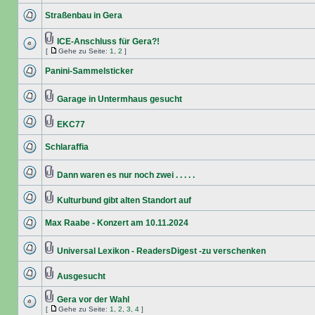
Straßenbau in Gera
ICE-Anschluss für Gera?!
[
Gehe zu Seite:
1
,
2
]
Panini-Sammelsticker
Garage in Untermhaus gesucht
EKC77
Schlaraffia
Dann waren es nur noch zwei . . . . .
Kulturbund gibt alten Standort auf
Max Raabe - Konzert am 10.11.2024
Universal Lexikon - ReadersDigest -zu verschenken
Ausgesucht
Gera vor der Wahl
[
Gehe zu Seite:
1
,
2
,
3
,
4
]