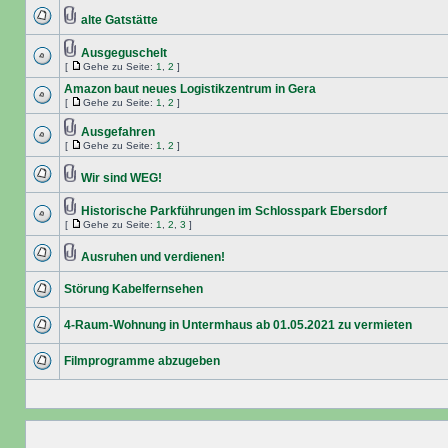
alte Gatstätte
Ausgeguschelt
[
Gehe zu Seite:
1
,
2
]
Amazon baut neues Logistikzentrum in Gera
[
Gehe zu Seite:
1
,
2
]
Ausgefahren
[
Gehe zu Seite:
1
,
2
]
Wir sind WEG!
Historische Parkführungen im Schlosspark Ebersdorf
[
Gehe zu Seite:
1
,
2
,
3
]
Ausruhen und verdienen!
Störung Kabelfernsehen
4-Raum-Wohnung in Untermhaus ab 01.05.2021 zu vermieten
Filmprogramme abzugeben