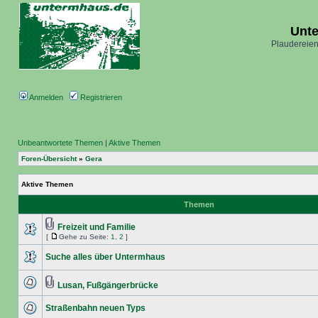
Unt
Plaudereien
Anmelden
Registrieren
Unbeantwortete Themen
|
Aktive Themen
Foren-Übersicht
»
Gera
Aktive Themen
Themen
Freizeit und Familie
[
Gehe zu Seite:
1
,
2
]
Suche alles über Untermhaus
Lusan, Fußgängerbrücke
Straßenbahn neuen Typs