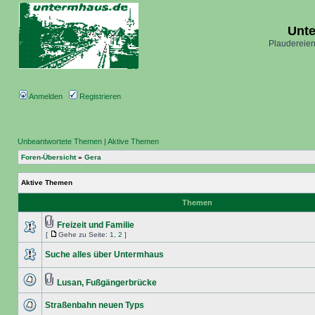
Unt
Plaudereien
Anmelden
Registrieren
Unbeantwortete Themen
|
Aktive Themen
Foren-Übersicht
»
Gera
Aktive Themen
Themen
Freizeit und Familie
[
Gehe zu Seite:
1
,
2
]
Suche alles über Untermhaus
Lusan, Fußgängerbrücke
Straßenbahn neuen Typs