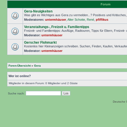
Forum
Gera-Neuigkeiten
Was gibt es Wichtiges aus Gera zu vermelden...? Positives und Kritisches, S
Moderatoren:
untermhäuser
,
Alter Schotte
,
René
,
pfiffikus
Veranstaltungs-, Freizeit u. Familientipps
Freizeit- und Familientipps: Ausflüge, Radtouren, Tipps für Eltern, Freizeit-
Moderator:
untermhäuser
Gerscher Flohmarkt
Kostenlos hier Kleinanzeigen schreiben. Suchen, Finden, Kaufen, Verkaufe
Moderator:
untermhäuser
Foren-Übersicht
»
Gera
Wer ist online?
Mitglieder in diesem Forum: 0 Mitglieder und 2 Gäste
Suche nach:
Deutsche 