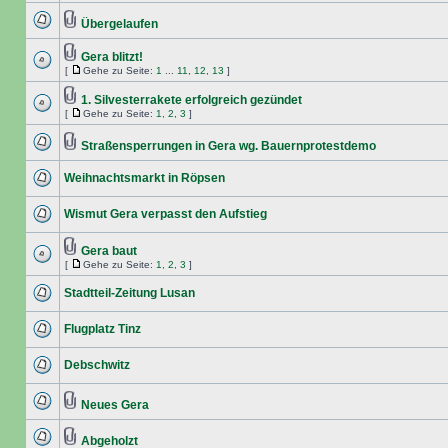
Übergelaufen
Gera blitzt!
[
Gehe zu Seite:
1
...
11
,
12
,
13
]
1. Silvesterrakete erfolgreich gezündet
[
Gehe zu Seite:
1
,
2
,
3
]
Straßensperrungen in Gera wg. Bauernprotestdemo
Weihnachtsmarkt in Röpsen
Wismut Gera verpasst den Aufstieg
Gera baut
[
Gehe zu Seite:
1
,
2
,
3
]
Stadtteil-Zeitung Lusan
Flugplatz Tinz
Debschwitz
Neues Gera
Abgeholzt