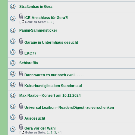
Straßenbau in Gera
ICE-Anschluss für Gera?!
[
Gehe zu Seite:
1
,
2
]
Panini-Sammelsticker
Garage in Untermhaus gesucht
EKC77
Schlaraffia
Dann waren es nur noch zwei . . . . .
Kulturbund gibt alten Standort auf
Max Raabe - Konzert am 10.11.2024
Universal Lexikon - ReadersDigest -zu verschenken
Ausgesucht
Gera vor der Wahl
[
Gehe zu Seite:
1
,
2
,
3
,
4
]