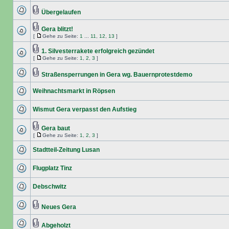
Übergelaufen
Gera blitzt!
[
Gehe zu Seite:
1
...
11
,
12
,
13
]
1. Silvesterrakete erfolgreich gezündet
[
Gehe zu Seite:
1
,
2
,
3
]
Straßensperrungen in Gera wg. Bauernprotestdemo
Weihnachtsmarkt in Röpsen
Wismut Gera verpasst den Aufstieg
Gera baut
[
Gehe zu Seite:
1
,
2
,
3
]
Stadtteil-Zeitung Lusan
Flugplatz Tinz
Debschwitz
Neues Gera
Abgeholzt