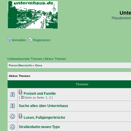
Unt
Plaudereien
Anmelden
Registrieren
Unbeantwortete Themen
|
Aktive Themen
Foren-Übersicht
»
Gera
Aktive Themen
Themen
Freizeit und Familie
[
Gehe zu Seite:
1
,
2
]
Suche alles über Untermhaus
Lusan, Fußgängerbrücke
Straßenbahn neuen Typs