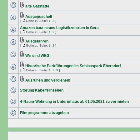
alte Gatstätte
Ausgeguschelt
[
Gehe zu Seite:
1
,
2
]
Amazon baut neues Logistikzentrum in Gera
[
Gehe zu Seite:
1
,
2
]
Ausgefahren
[
Gehe zu Seite:
1
,
2
]
Wir sind WEG!
Historische Parkführungen im Schlosspark Ebersdorf
[
Gehe zu Seite:
1
,
2
,
3
]
Ausruhen und verdienen!
Störung Kabelfernsehen
4-Raum-Wohnung in Untermhaus ab 01.05.2021 zu vermieten
Filmprogramme abzugeben