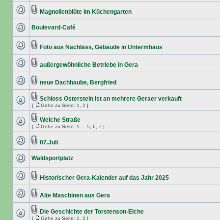
Magnolienblüte im Küchengarten
Boulevard-Café
Foto aus Nachlass, Gebäude in Untermhaus
außergewöhnliche Betriebe in Gera
neue Dachhaube, Bergfried
Schloss Osterstein ist an mehrere Geraer verkauft
[
Gehe zu Seite:
1
,
2
]
Welche Straße
[
Gehe zu Seite:
1
...
5
,
6
,
7
]
07.Juli
Waldsportplatz
Historischer Gera-Kalender auf das Jahr 2025
Alte Maschinen aus Gera
Die Geschichte der Torstenson-Eiche
[
Gehe zu Seite:
1
,
2
]