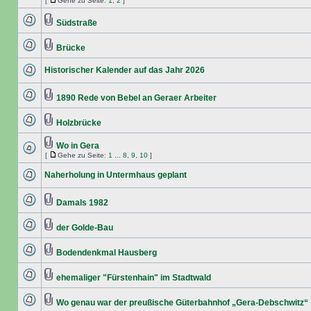
[
Gehe zu Seite:
1
,
2
]
Südstraße
Brücke
Historischer Kalender auf das Jahr 2026
1890 Rede von Bebel an Geraer Arbeiter
Holzbrücke
Wo in Gera
[
Gehe zu Seite:
1
...
8
,
9
,
10
]
Naherholung in Untermhaus geplant
Damals 1982
der Golde-Bau
Bodendenkmal Hausberg
ehemaliger "Fürstenhain" im Stadtwald
Wo genau war der preußische Güterbahnhof „Gera-Debschwitz“