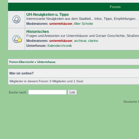
Forum
UH-Neuigkeiten u. Tipps
Interessante Neuigkeiten aus dem Stadtteil... Infos, Tipps, Empfehlungen..
Moderatoren:
untermhäuser
,
Alter Schotte
Historisches
Fragen und Antworten zur Untermhäuser und Geraer Geschichte, Straßenp
Moderatoren:
untermhäuser
,
archivar
,
clarino
Unterforum:
Kalenderchronik
Foren-Übersicht
»
Untermhaus
Wer ist online?
Mitglieder in diesem Forum: 0 Mitglieder und 1 Gast
Suche nach:
Deutsche 