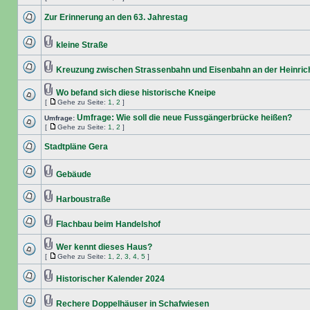
Zur Erinnerung an den 63. Jahrestag
kleine Straße
Kreuzung zwischen Strassenbahn und Eisenbahn an der Heinric
Wo befand sich diese historische Kneipe
[
Gehe zu Seite:
1
,
2
]
Umfrage: Wie soll die neue Fussgängerbrücke heißen?
Umfrage:
[
Gehe zu Seite:
1
,
2
]
Stadtpläne Gera
Gebäude
Harboustraße
Flachbau beim Handelshof
Wer kennt dieses Haus?
[
Gehe zu Seite:
1
,
2
,
3
,
4
,
5
]
Historischer Kalender 2024
Rechere Doppelhäuser in Schafwiesen