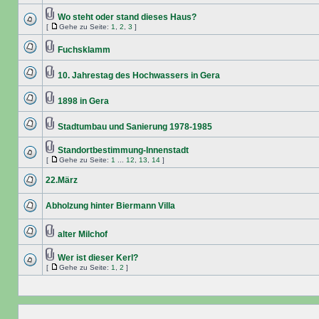
Wo steht oder stand dieses Haus?
[
Gehe zu Seite:
1
,
2
,
3
]
Fuchsklamm
10. Jahrestag des Hochwassers in Gera
1898 in Gera
Stadtumbau und Sanierung 1978-1985
Standortbestimmung-Innenstadt
[
Gehe zu Seite:
1
...
12
,
13
,
14
]
22.März
Abholzung hinter Biermann Villa
alter Milchof
Wer ist dieser Kerl?
[
Gehe zu Seite:
1
,
2
]