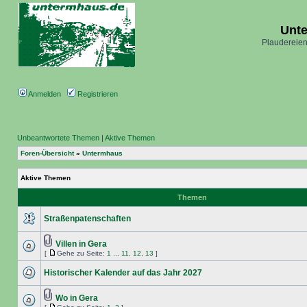
Unt
Plaudereien
Anmelden
Registrieren
Unbeantwortete Themen
|
Aktive Themen
Foren-Übersicht
»
Untermhaus
Aktive Themen
Themen
Straßenpatenschaften
Villen in Gera
[
Gehe zu Seite:
1
...
11
,
12
,
13
]
Historischer Kalender auf das Jahr 2027
Wo in Gera