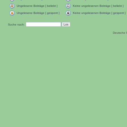
Ungelesene Beiträge [ beliebt ]
Keine ungelesenen Beiträge [ beliebt ]
Ungelesene Beiträge [ gesperrt ]
Keine ungelesenen Beiträge [ gesperrt ]
Suche nach:
Deutsche 