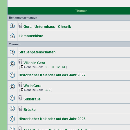
Themen
Bekanntmachungen
Gera - Untermhaus - Chronik
klamottenkiste
Themen
Straßenpatenschaften
Villen in Gera
[
Gehe zu Seite:
1
...
11
,
12
,
13
]
Historischer Kalender auf das Jahr 2027
Wo in Gera
[
Gehe zu Seite:
1
,
2
]
Südstraße
Brücke
Historischer Kalender auf das Jahr 2026