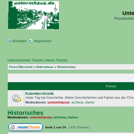
Unt
Plaudereien
Anmelden
Registrieren
Unbeantwortete Themen
|
Aktive Themen
Foren-Übersicht
»
Untermhaus
»
Historisches
Forum
Kalenderchronik
Jeder Tag hat Geschichte. Kleine Geschichtchen und Fakten aus der Chr
Moderatoren:
untermhäuser
,
archivar
,
clarino
Historisches
Moderatoren:
untermhäuser
,
archivar
,
clarino
Seite
1
von
10
[ 476 Themen ]