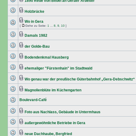
1890 Rede von Bebel an Geraer Arbeiter
Holzbrücke
Wo in Gera
[
Gehe zu Seite:
1
...
8
,
9
,
10
]
Damals 1982
der Golde-Bau
Bodendenkmal Hausberg
ehemaliger "Fürstenhain" im Stadtwald
Wo genau war der preußische Güterbahnhof „Gera-Debschwitz“
Magnolienblüte im Küchengarten
Boulevard-Café
Foto aus Nachlass, Gebäude in Untermhaus
außergewöhnliche Betriebe in Gera
neue Dachhaube, Bergfried