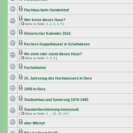
Flachbau beim Handelshof
Wer kennt dieses Haus?
[
Gehe zu Seite:
1
,
2
,
3
,
4
,
5
]
Historischer Kalender 2024
Rechere Doppelhäuser in Schafwiesen
Wo steht oder stand dieses Haus?
[
Gehe zu Seite:
1
,
2
,
3
]
Fuchsklamm
10. Jahrestag des Hochwassers in Gera
1898 in Gera
Stadtumbau und Sanierung 1978-1985
Standortbestimmung-Innenstadt
[
Gehe zu Seite:
1
...
12
,
13
,
14
]
alter Milchof