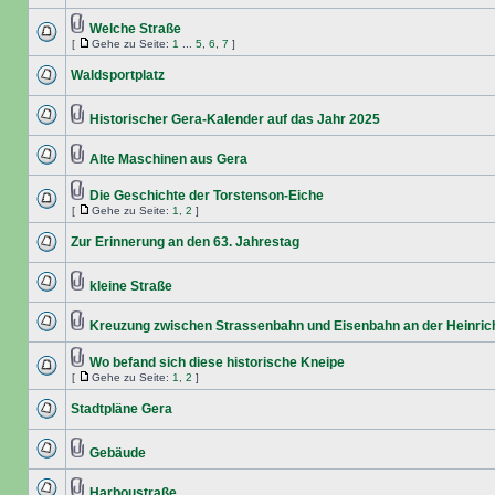
Welche Straße
[
Gehe zu Seite:
1
...
5
,
6
,
7
]
Waldsportplatz
Historischer Gera-Kalender auf das Jahr 2025
Alte Maschinen aus Gera
Die Geschichte der Torstenson-Eiche
[
Gehe zu Seite:
1
,
2
]
Zur Erinnerung an den 63. Jahrestag
kleine Straße
Kreuzung zwischen Strassenbahn und Eisenbahn an der Heinric
Wo befand sich diese historische Kneipe
[
Gehe zu Seite:
1
,
2
]
Stadtpläne Gera
Gebäude
Harboustraße