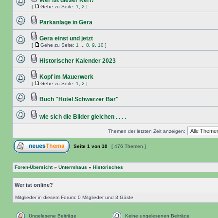
Wer ist dieser Kerl?
[
Gehe zu Seite:
1
,
2
]
Parkanlage in Gera
Gera einst und jetzt
[
Gehe zu Seite:
1
...
8
,
9
,
10
]
Historischer Kalender 2023
Kopf im Mauerwerk
[
Gehe zu Seite:
1
,
2
]
Buch "Hotel Schwarzer Bär"
wie sich die Bilder gleichen . . . .
Themen der letzten Zeit anzeigen:
Seite
1
von
10
[ 476 Themen ]
Foren-Übersicht
»
Untermhaus
»
Historisches
Wer ist online?
Mitglieder in diesem Forum: 0 Mitglieder und 3 Gäste
Ungelesene Beiträge
Keine ungelesenen Beiträge