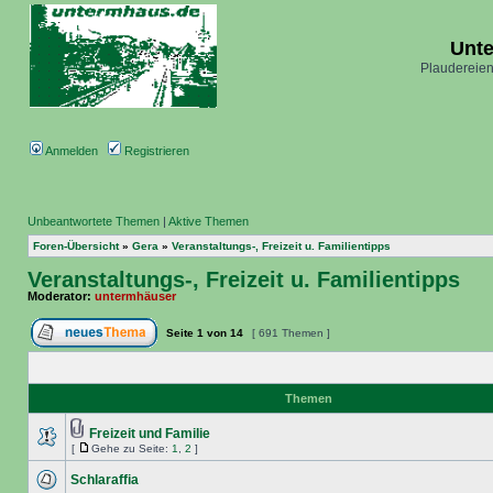
Unt
Plaudereien
Anmelden
Registrieren
Unbeantwortete Themen
|
Aktive Themen
Foren-Übersicht
»
Gera
»
Veranstaltungs-, Freizeit u. Familientipps
Veranstaltungs-, Freizeit u. Familientipps
Moderator:
untermhäuser
Seite
1
von
14
[ 691 Themen ]
Themen
Freizeit und Familie
[
Gehe zu Seite:
1
,
2
]
Schlaraffia