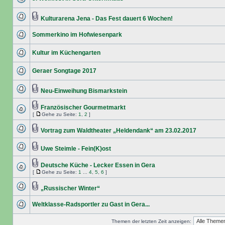
Kulturarena Jena - Das Fest dauert 6 Wochen!
Sommerkino im Hofwiesenpark
Kultur im Küchengarten
Geraer Songtage 2017
Neu-Einweihung Bismarkstein
Französischer Gourmetmarkt
[
Gehe zu Seite:
1
,
2
]
Vortrag zum Waldtheater „Heldendank“ am 23.02.2017
Uwe Steimle - Fein(K)ost
Deutsche Küche - Lecker Essen in Gera
[
Gehe zu Seite:
1
...
4
,
5
,
6
]
„Russischer Winter“
Weltklasse-Radsportler zu Gast in Gera...
Themen der letzten Zeit anzeigen: