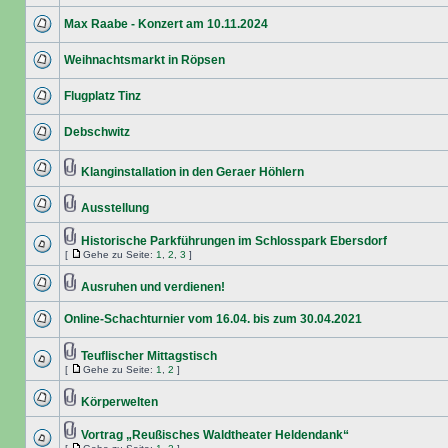
Max Raabe - Konzert am 10.11.2024
Weihnachtsmarkt in Röpsen
Flugplatz Tinz
Debschwitz
Klanginstallation in den Geraer Höhlern
Ausstellung
Historische Parkführungen im Schlosspark Ebersdorf
[
Gehe zu Seite:
1
,
2
,
3
]
Ausruhen und verdienen!
Online-Schachturnier vom 16.04. bis zum 30.04.2021
Teuflischer Mittagstisch
[
Gehe zu Seite:
1
,
2
]
Körperwelten
Vortrag „Reußisches Waldtheater Heldendank“