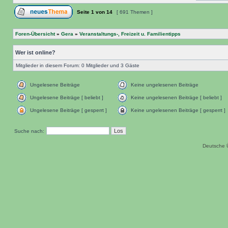
Seite
1
von
14
[ 691 Themen ]
Foren-Übersicht
»
Gera
»
Veranstaltungs-, Freizeit u. Familientipps
Wer ist online?
Mitglieder in diesem Forum: 0 Mitglieder und 3 Gäste
Ungelesene Beiträge
Keine ungelesenen Beiträge
Ungelesene Beiträge [ beliebt ]
Keine ungelesenen Beiträge [ beliebt ]
Ungelesene Beiträge [ gesperrt ]
Keine ungelesenen Beiträge [ gesperrt ]
Suche nach:
Deutsche 