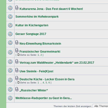
Kulturarena Jena - Das Fest dauert 6 Wochen!
Sommerkino im Hofwiesenpark
Kultur im Küchengarten
Geraer Songtage 2017
Neu-Einweihung Bismarkstein
Französischer Gourmetmarkt
[
Gehe zu Seite:
1
,
2
]
Vortrag zum Waldtheater „Heldendank“ am 23.02.2017
Uwe Steimle - Fein(K)ost
Deutsche Küche - Lecker Essen in Gera
[
Gehe zu Seite:
1
...
4
,
5
,
6
]
„Russischer Winter“
Weltklasse-Radsportler zu Gast in Gera...
Themen der letzten Zeit anzeigen: