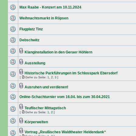
Max Raabe - Konzert am 10.11.2024
Weihnachtsmarkt in Röpsen
Flugplatz Tinz
Debschwitz
Klanginstallation in den Geraer Höhlern
Ausstellung
Historische Parkführungen im Schlosspark Ebersdorf
[
Gehe zu Seite:
1
,
2
,
3
]
Ausruhen und verdienen!
Online-Schachturnier vom 16.04. bis zum 30.04.2021
Teuflischer Mittagstisch
[
Gehe zu Seite:
1
,
2
]
Körperwelten
Vortrag „Reußisches Waldtheater Heldendank“