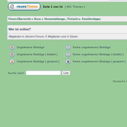
Seite
1
von
14
[ 691 Themen ]
Foren-Übersicht
»
Gera
»
Veranstaltungs-, Freizeit u. Familientipps
Wer ist online?
Mitglieder in diesem Forum: 0 Mitglieder und 4 Gäste
Ungelesene Beiträge
Keine ungelesenen Beiträge
Ungelesene Beiträge [ beliebt ]
Keine ungelesenen Beiträge [ beliebt ]
Ungelesene Beiträge [ gesperrt ]
Keine ungelesenen Beiträge [ gesperrt ]
Suche nach:
Deutsche 