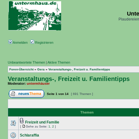
Unt
Plaudereien
Anmelden
Registrieren
Unbeantwortete Themen
|
Aktive Themen
Foren-Übersicht
»
Gera
»
Veranstaltungs-, Freizeit u. Familientipps
Veranstaltungs-, Freizeit u. Familientipps
Moderator:
untermhäuser
Seite
1
von
14
[ 691 Themen ]
Themen
Freizeit und Familie
[
Gehe zu Seite:
1
,
2
]
Schlaraffia