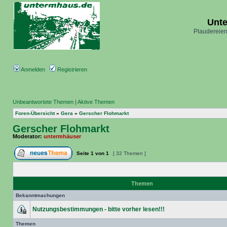
Unt
Plaudereien
Anmelden
Registrieren
Unbeantwortete Themen
|
Aktive Themen
Foren-Übersicht
»
Gera
»
Gerscher Flohmarkt
Gerscher Flohmarkt
Moderator:
untermhäuser
Seite
1
von
1
[ 32 Themen ]
Themen
Bekanntmachungen
Nutzungsbestimmungen - bitte vorher lesen!!!
Themen