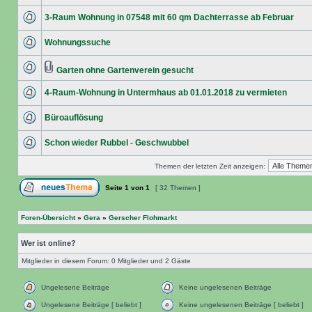
3-Raum Wohnung in 07548 mit 60 qm Dachterrasse ab Februar
Wohnungssuche
Garten ohne Gartenverein gesucht
4-Raum-Wohnung in Untermhaus ab 01.01.2018 zu vermieten
Büroauflösung
Schon wieder Rubbel - Geschwubbel
Themen der letzten Zeit anzeigen:
Seite
1
von
1
[ 32 Themen ]
Foren-Übersicht
»
Gera
»
Gerscher Flohmarkt
Wer ist online?
Mitglieder in diesem Forum: 0 Mitglieder und 2 Gäste
Ungelesene Beiträge
Keine ungelesenen Beiträge
Ungelesene Beiträge [ beliebt ]
Keine ungelesenen Beiträge [ beliebt ]