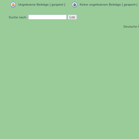
Ungelesene Beiträge [ gesperrt ]
Keine ungelesenen Beiträge [ gesperrt ]
Suche nach:
Deutsche 